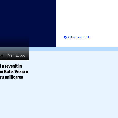
VIDEO Cine
colindat-o
Simona Hal
seara de Aj
Citește mai mult
TE