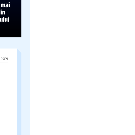
25.12.2019
 brazi
ubiții lângă,
timentație de
ostat cele mai
ucătoare din
a Crăciunului
25.12.2019