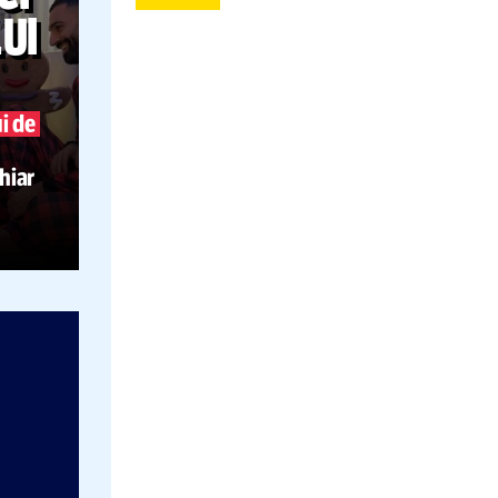
luka doncic
endrick
CRITICI
lakers
ESA LUI
ă a
starului de
, în ziua de
rge asta chiar
Sportul de Crăciun Cristiano Ronaldo, 