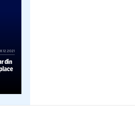
28.12.2021
or legendar din
de ce
nu-i
place