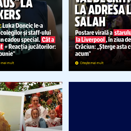
A VENIT „LUKA
VAL DE 
CLAUS” LA
LA ADR
LAKERS
SALAH
FOTO:
Luka Doncic
le-a
ferit colegilor și
staff-ului
Postare viral
âte un cadou special.
Cât a
la Liverpool
costat
+ Reacția jucătorilor:
Crăciun: „Ște
„O nebunie”
acum”
Citește mai mult
Citește mai mult