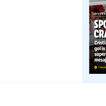
D
C
g
s