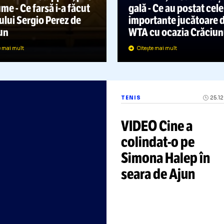
TENIS
FOTO Hrușcă,
OTO GP
24.12.2021
împodobiți, i
VIDEO Max Verstappen, pus
mâncare, ves
pe glume
-
Ce farsă
i-a
făcut
gală
-
Ce au p
olegului Sergio Perez de
importante j
Crăciun
WTA cu ocazi
Citește mai mult
Citește mai mult
TENIS