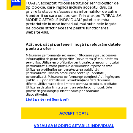
TOATE”, acceptati folosirea tuturor Tehnologiilor de
tip Cookie, care implica inclusiv acceptul dvs. cu
privire la stocarea/accesarea informatiilor de catre
Vendor-ii cu care colaboram. Prin click pe “VREAU SA
MODIFIC SETARILE INDIVIDUAL” puteti schimba
preferintele in mod individual, mai putin cele legate
de cookie strict necesare pentru functionarea
website-ului.
Atât noi, cât și partenerii noștri prelucrăm datele
pentru a oferi:
Măsurarea performanței reclamelor. Stocarea și/sau accesarea
informațiilor de pe un dispozitiv. Dezvoltarea și îmbunătățirea
serviciilor. Utilizarea profilurilor pentru selectarea conținutului
personalizat. Crearea profilurilor de conținut personalizat.
Utilizarea profilurilor pentru selectarea publicității
Termeni și condiții
personalizate. Crearea profilurilor pentru publicitate
personalizată. Măsurarea performanței conținutului. Înțelegerea
Politica de confidențialitate
publicului prin statistici sau combinații de date din surse
diferite. Utilizarea de date limitate pentru a selecta publicitatea.
Modifică Setările
Utilizarea datelor limitate pentru a selecta conținutul. Date
precise de geolocație și identificarea prin scanarea
Contact
dispozitivului.
Echipa
Listă parteneri (furnizori)
ACCEPT TOATE
VREAU SA MODIFIC SETARILE INDIVIDUAL