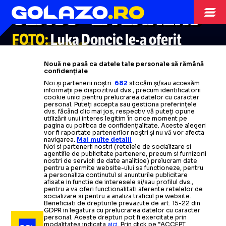
CLAUS” LA LAKERS
FOTO:
Luka Doncic
le-a
oferit
LAKERS
colegilor și
staff-ului
câte un
Nouă ne pasă ca datele tale personale să rămână
cadou special.
Cât a costat
+
confidențiale
Noi și partenerii noștri
682
stocăm și/sau accesăm
Reacția jucătorilor: „O nebunie”
informații pe dispozitivul dvs., precum identificatorii
cookie unici pentru prelucrarea datelor cu caracter
personal. Puteți accepta sau gestiona preferințele
Citește mai mult
dvs. făcând clic mai jos, respectiv vă puteți opune
utilizării unui interes legitim în orice moment pe
pagina cu politica de confidențialitate. Aceste alegeri
vor fi raportate partenerilor noștri și nu vă vor afecta
navigarea.
Mai multe detalii
Noi si partenerii nostri (retelele de socializare si
agentiile de publicitate partenere, precum si furnizorii
nostri de servicii de date analitice) prelucram date
pentru a permite website-ului sa functioneze, pentru
a personaliza continutul si anunturile publicitare
afisate in functie de interesele si/sau profilul dvs.,
pentru a va oferi functionalitati aferente retelelor de
socializare si pentru a analiza traficul pe website.
Beneficiati de drepturile prevazute de art. 15-22 din
GDPR in legatura cu prelucrarea datelor cu caracter
personal. Aceste drepturi pot fi exercitate prin
modalitatea indicata
aici
. Prin click pe “ACCEPT