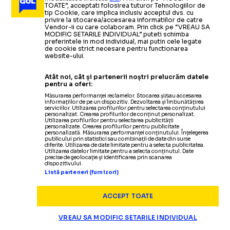
TOATE”, acceptati folosirea tuturor Tehnologiilor de
tip Cookie, care implica inclusiv acceptul dvs. cu
privire la stocarea/accesarea informatiilor de catre
Vendor-ii cu care colaboram. Prin click pe “VREAU SA
MODIFIC SETARILE INDIVIDUAL” puteti schimba
preferintele in mod individual, mai putin cele legate
de cookie strict necesare pentru functionarea
website-ului.
Atât noi, cât și partenerii noștri prelucrăm datele
pentru a oferi:
Măsurarea performanței reclamelor. Stocarea și/sau accesarea
informațiilor de pe un dispozitiv. Dezvoltarea și îmbunătățirea
serviciilor. Utilizarea profilurilor pentru selectarea conținutului
personalizat. Crearea profilurilor de conținut personalizat.
Utilizarea profilurilor pentru selectarea publicității
Termeni și condiții
personalizate. Crearea profilurilor pentru publicitate
personalizată. Măsurarea performanței conținutului. Înțelegerea
Politica de confidențialitate
publicului prin statistici sau combinații de date din surse
diferite. Utilizarea de date limitate pentru a selecta publicitatea.
Modifică Setările
Utilizarea datelor limitate pentru a selecta conținutul. Date
precise de geolocație și identificarea prin scanarea
Contact
dispozitivului.
Echipa
Listă parteneri (furnizori)
ACCEPT TOATE
VREAU SA MODIFIC SETARILE INDIVIDUAL