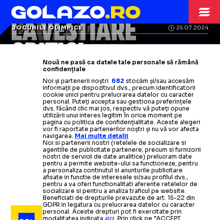
EMBIID
EMBIID, CONFLICT
ȘI-A
AFLAT
PEDEAPSA
LA VESTIARE
JOCURILE OLIMPICE
25.07.2024
JOEL EMBIID
CRITICI
Cât a fost suspendat starul din
Campionul olimpic a bruscat și
Nouă ne pasă ca datele tale personale să rămână
NBA după ce a agresat un
amenințat un jurnalist:
„Data
confidențiale
Joel Embiid, ironizat la sosirea în
Noi și partenerii noștri
682
stocăm și/sau accesăm
jurnalist: „
viitoare ai
Nu îmi pasă”
s-o
pățești!”
informații pe dispozitivul dvs., precum identificatorii
Franța: „Dă
pașaportul înapoi
!
cookie unici pentru prelucrarea datelor cu caracter
personal. Puteți accepta sau gestiona preferințele
Trebuia să joci pentru noi!”
Citește mai mult
Citește mai mult
dvs. făcând clic mai jos, respectiv vă puteți opune
utilizării unui interes legitim în orice moment pe
pagina cu politica de confidențialitate. Aceste alegeri
vor fi raportate partenerilor noștri și nu vă vor afecta
Citește mai mult
navigarea.
Mai multe detalii
Noi si partenerii nostri (retelele de socializare si
agentiile de publicitate partenere, precum si furnizorii
nostri de servicii de date analitice) prelucram date
pentru a permite website-ului sa functioneze, pentru
a personaliza continutul si anunturile publicitare
afisate in functie de interesele si/sau profilul dvs.,
pentru a va oferi functionalitati aferente retelelor de
socializare si pentru a analiza traficul pe website.
Beneficiati de drepturile prevazute de art. 15-22 din
GDPR in legatura cu prelucrarea datelor cu caracter
personal. Aceste drepturi pot fi exercitate prin
modalitatea indicata
aici
. Prin click pe “ACCEPT