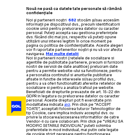
Nouă ne pasă ca datele tale personale să rămână
confidențiale
Noi și partenerii noștri
682
stocăm și/sau accesăm
informații pe dispozitivul dvs., precum identificatorii
cookie unici pentru prelucrarea datelor cu caracter
personal. Puteți accepta sau gestiona preferințele
dvs. făcând clic mai jos, respectiv vă puteți opune
utilizării unui interes legitim în orice moment pe
pagina cu politica de confidențialitate. Aceste alegeri
vor fi raportate partenerilor noștri și nu vă vor afecta
navigarea.
Mai multe detalii
Noi si partenerii nostri (retelele de socializare si
agentiile de publicitate partenere, precum si furnizorii
nostri de servicii de date analitice) prelucram date
pentru a permite website-ului sa functioneze, pentru
a personaliza continutul si anunturile publicitare
afisate in functie de interesele si/sau profilul dvs.,
pentru a va oferi functionalitati aferente retelelor de
socializare si pentru a analiza traficul pe website.
Beneficiati de drepturile prevazute de art. 15-22 din
GDPR in legatura cu prelucrarea datelor cu caracter
personal. Aceste drepturi pot fi exercitate prin
modalitatea indicata
aici
. Prin click pe “ACCEPT
TOATE”, acceptati folosirea tuturor Tehnologiilor de
tip Cookie, care implica inclusiv acceptul dvs. cu
privire la stocarea/accesarea informatiilor de catre
Vendor-ii cu care colaboram. Prin click pe “VREAU SA
MODIFIC SETARILE INDIVIDUAL” puteti schimba
preferintele in mod individual, mai putin cele legate
de cookie strict necesare pentru functionarea