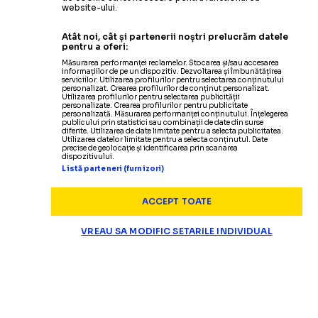
website-ului.
Atât noi, cât și partenerii noștri prelucrăm datele
pentru a oferi:
Măsurarea performanței reclamelor. Stocarea și/sau accesarea
informațiilor de pe un dispozitiv. Dezvoltarea și îmbunătățirea
serviciilor. Utilizarea profilurilor pentru selectarea conținutului
personalizat. Crearea profilurilor de conținut personalizat.
Utilizarea profilurilor pentru selectarea publicității
personalizate. Crearea profilurilor pentru publicitate
personalizată. Măsurarea performanței conținutului. Înțelegerea
publicului prin statistici sau combinații de date din surse
diferite. Utilizarea de date limitate pentru a selecta publicitatea.
Utilizarea datelor limitate pentru a selecta conținutul. Date
precise de geolocație și identificarea prin scanarea
dispozitivului.
Listă parteneri (furnizori)
ACCEPT TOATE
VREAU SA MODIFIC SETARILE INDIVIDUAL