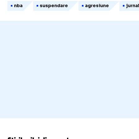
nba
suspendare
agresiune
jurna