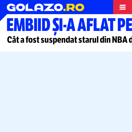
Baschet
EMBIID
ȘI-A
AFLAT P
Cât a fost suspendat starul din NBA d