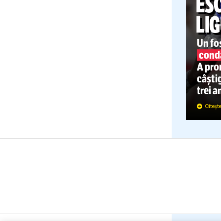
C
U
A
c
t