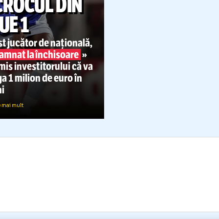
AMPIONATE
01.04.2025
ESCROCUL DIN
LIGUE 1
n fost jucător de națională,
condamnat la închisoare
»
 promis investitorului că va
âștiga 1 milion de euro în
rei ani
Citește mai mult