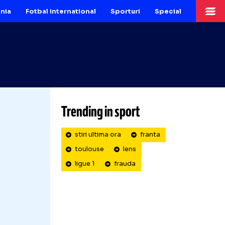
Fotbal Romania
Fotbal international
Sporturi
Sp
Trending in sport
Escrocul din Ligue 1 Un fost jucător de 
stiri ultima ora
franta
toulouse
lens
ligue 1
frauda