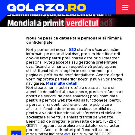
„N-O
ISTORIE
SĂ VĂ MINT”
ani! Cine preia transmisiunile
înainte să câștige Mondialul:
„Am
Fostul antrenor al lui Real Madrid,
Starul Franței, acuzat de fosta
Semifinalistul accidentat la
meciurilor: „Streamingul a devenit
reluat lupta cu dopajul după
numit selecționerul naționalei
A stabilit un record pe care
parteneră că
Mondial a primit
Kylian Mbappe
refuză
a cumpărat spații
verdictul
să-și
vadă
toți
FRANTA
o modalitate firească”
turneu”
Franței în locul lui
în marile ziare din Franța ca să
jucătorii
fetița și
medicilor:
să-i
și-l
ce au arătat evaluările
plătească pensia
doresc.
Didier
Dar are o
Nouă ne pasă ca datele tale personale să rămână
publice o scrisoare pentru fani
mare problemă
amănunțite
Deschamps
alimentară
Citește mai mult
Citește mai mult
confidențiale
Noi și partenerii noștri
682
stocăm și/sau accesăm
informații pe dispozitivul dvs., precum identificatorii
Citește mai mult
Citește mai mult
Citește mai mult
Citește mai mult
Citește mai mult
cookie unici pentru prelucrarea datelor cu caracter
personal. Puteți accepta sau gestiona preferințele
CAMPIONATUL MONDIAL
19.07
dvs. făcând clic mai jos, respectiv vă puteți opune
utilizării unui interes legitim în orice moment pe
„PUTEAM FACE 8
pagina cu politica de confidențialitate. Aceste alegeri
vor fi raportate partenerilor noștri și nu vă vor afecta
navigarea.
Mai multe detalii
OPINII
21.07
SCHIMBĂRI LA
Noi si partenerii nostri (retelele de socializare si
CAMPIONATUL MONDIAL
19.07
agentiile de publicitate partenere, precum si furnizorii
nostri de servicii de date analitice) prelucram date
Noua ordine mondială
SILVIU TUDOR SAMUILĂ
TANGO SAU
pentru a permite website-ului sa functioneze, pentru
PAUZĂ”
a personaliza continutul si anunturile publicitare
afisate in functie de interesele si/sau profilul dvs.,
pentru a va oferi functionalitati aferente retelelor de
CAMPIONATUL MONDIAL
19.07
FLAMENCO?
socializare si pentru a analiza traficul pe website.
Beneficiati de drepturile prevazute de art. 15-22 din
Didier Deschamps,
nemulțumit
VIDEO.
Eroul Angliei din
GDPR in legatura cu prelucrarea datelor cu caracter
SAKA A PĂRĂSIT INTERVIUL
personal. Aceste drepturi pot fi exercitate prin
finala mică a CM 2026,
lăsat fără replică
după meciul
modalitatea indicata
aici
. Prin click pe “ACCEPT