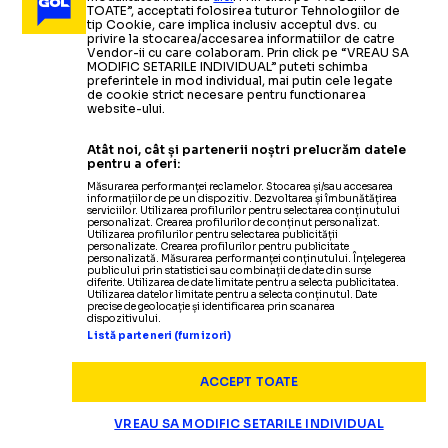
ANALIZĂ:
după ultimul meci pe banca
Trei
dueluri-cheie
ale
TOATE”, acceptati folosirea tuturor Tehnologiilor de
cu Franța
tip Cookie, care implica inclusiv acceptul dvs. cu
finalei Mondialului dintre Spania și
Franței:
„M-am
simțit puțin
privire la stocarea/accesarea informatiilor de catre
Vendor-ii cu care colaboram. Prin click pe “VREAU SA
Argentina
frustrat”
MODIFIC SETARILE INDIVIDUAL” puteti schimba
OPINII
19.07
preferintele in mod individual, mai putin cele legate
de cookie strict necesare pentru functionarea
website-ului.
Situația este
albastră
CRISTIAN GEAMBAȘU
Citește mai mult
Citește mai mult
Atât noi, cât și partenerii noștri prelucrăm datele
pentru a oferi:
Măsurarea performanței reclamelor. Stocarea și/sau accesarea
informațiilor de pe un dispozitiv. Dezvoltarea și îmbunătățirea
serviciilor. Utilizarea profilurilor pentru selectarea conținutului
CAMPIONATUL MONDIAL
19.07
personalizat. Crearea profilurilor de conținut personalizat.
Utilizarea profilurilor pentru selectarea publicității
personalizate. Crearea profilurilor pentru publicitate
Starul englezilor
GENEROZITATEA LUI BELLINGHAM
personalizată. Măsurarea performanței conținutului. Înțelegerea
publicului prin statistici sau combinații de date din surse
i-a
cedat
penalty-ul
lui Bukayo Saka, deși putea
bate
diferite. Utilizarea de date limitate pentru a selecta publicitatea.
Utilizarea datelor limitate pentru a selecta conținutul. Date
CAMPIONATUL MONDIAL
STRANIERI
19.07
19.07
un record
important: „A fost primul care
mi-a
spus”
precise de geolocație și identificarea prin scanarea
„PARE CĂ
CÂT VA ÎNCASA
L-AM
dispozitivului.
Listă parteneri (furnizori)
CAMPIONATUL MONDIAL
19.07
LĂSAT LA GREU”
ANGLIA LA CM 2026
ACCEPT TOATE
OPINII
19.07
VIDEO:
Gestul făcut de
MOMENT SUPERB LA MIAMI
CĂTĂLIN
jucătorii Franței și ai Angliei,
după fluierul final al
VREAU SA MODIFIC SETARILE INDIVIDUAL