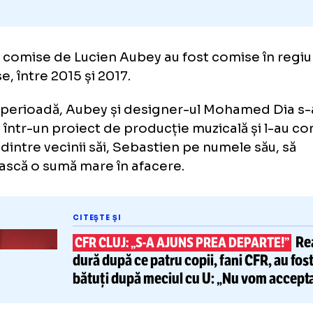
tele comise de Lucien Aubey au fost comise
louse, între 2015 și 2017.
acea perioadă, Aubey și designer-ul Moham
ajat într-un proiect de producție muzicală ș
unul dintre vecinii săi, Sebastien pe numele 
estească o sumă mare în afacere.
CITEȘTE ȘI