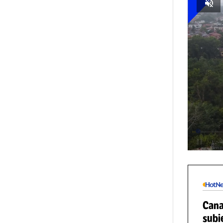
În 
pre
U21
VI