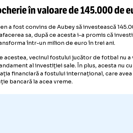
CFR CLUJ:
„S-A
AJUNS PREA DEPA
dură după ce patru copii, fani C
bătuți
după meciul cu U: „Nu vo
Niciodată!”
crocherie în valoare de 145.00
astien a fost convins de Aubey să investea
o în afacerea sa, după ce acesta i-a promis c
va transforma într-un milion de euro în trei a
toate acestea, vecinul fostului jucător de fo
iun randament al investiției sale. În plus, a
i situația financiară a fostului internațional, 
erdicție bancară la acea vreme.