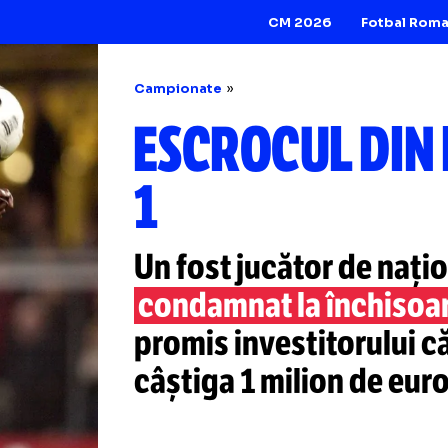
CM 2026
Campionate
ESCROCUL 
1
Un fost jucător d
condamnat la în
promis investitor
câștiga 1 milion d