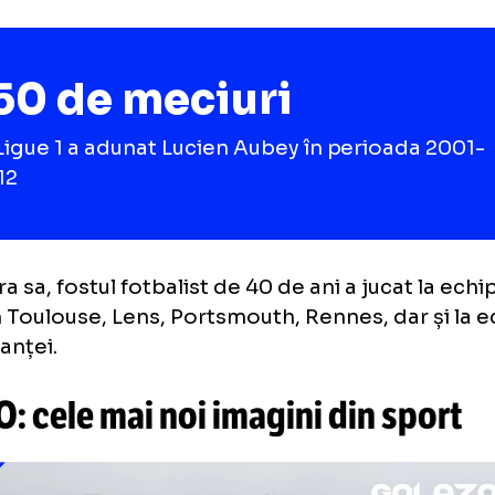
acelaşi caz, colegul său, Mohamed Dia, a primi
eapsă de un an de închisoare cu suspendar
nck Ribery ar urma să fie audiat ca martor în
arece este un apropiat al lui Aubey, pe care
vremea când jucau amândoi pentru Franța U2
s.ro.
150 de meciuri
în Ligue 1 a adunat Lucien Aubey în perioa
2012