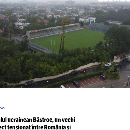
cariera sa, fostul fotbalist de 40 de ani a juc
cum Toulouse, Lens, Portsmouth, Rennes, da
 a Franței.
DEO: cele mai noi imagini din s
Unmute