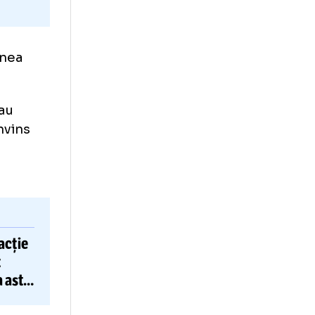
 în regiunea
ed Dia s-au
i l-au convins
său, să