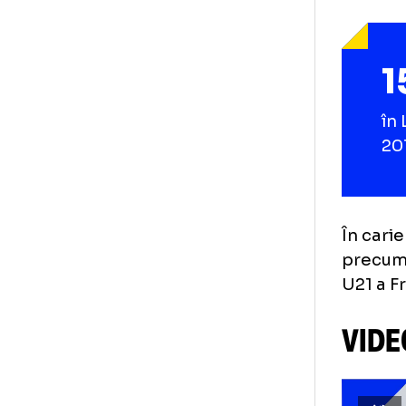
În 
ped
Fra
deo
pe 
new