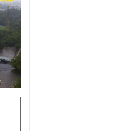
at la echipe
r și la echipa
port