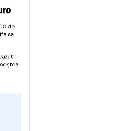
Reacție
RTE!”
FR,
au fost
m accepta asta.
0 de euro
scă 145.000 de
ă investiția sa
ni.
tbal nu a văzut
cesta nu cunoștea
care avea