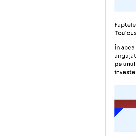
Fap
Tou
În 
ang
pe 
inv