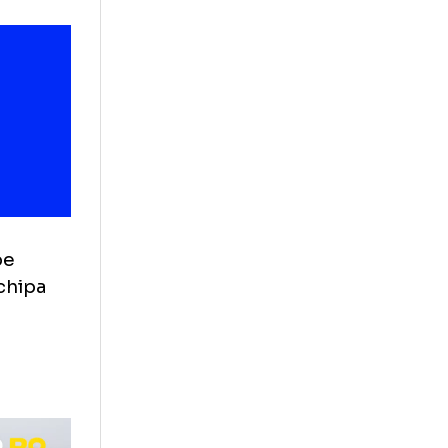
t şi el o
e.
 acest caz,
 îl cunoaște de
1, potrivit
da 2001-