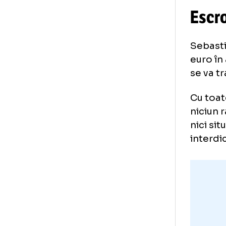
Es
Seb
eur
se 
Cu 
nic
nic
int