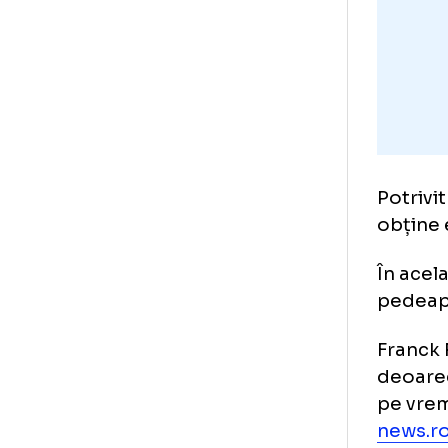
Pot
obț