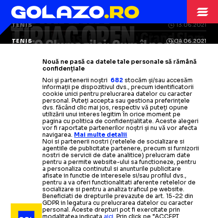
FRANCEZI
ROMÂNIA
TENIS
29.03.2025
ȚIRIAC OPEN
TENIS
13.06.2021
Un triplu câștigător de Grand Slam
Arthur Fils
s-a
retras de la Roland
STANISLAS
FOTO Gluma zilei: Cum îl poate
TENIS
TENIS
TENIS
04.06.2021
12.06.2021
11.04.2022
Garros: „Nu vreau să fiu prost. Nu
vine la
Concord Iași Open!
Când
Au fost stabilite primele partide
ATP Monte Carlo: Stanislas
învinge Stefanos Tsitsipas pe
FOTO
Triplu câștigător de Grand Slam,
Nole, legenda: Cele mai
Nouă ne pasă ca datele tale personale să rămână
WAWRINKA
îmi voi asuma niciun risc”
se desfășoară turneul
confidențiale
ale turneului de la București »
Wawrinka, învins la revenirea
Novak Djokovic în finala de la
răsunătoare victorii din cariera lui
Stan Wawrinka va absenta de la
Un
Noi și partenerii noștri
682
stocăm și/sau accesăm
informații pe dispozitivul dvs., precum identificatorii
într-un
Roland Garros
Novak Djokovic
Wimbledon
singur român
turneu important
pe tabloul principal
Citește mai mult
Citește mai mult
cookie unici pentru prelucrarea datelor cu caracter
personal. Puteți accepta sau gestiona preferințele
dvs. făcând clic mai jos, respectiv vă puteți opune
Citește mai mult
Citește mai mult
Citește mai mult
Citește mai mult
Citește mai mult
utilizării unui interes legitim în orice moment pe
pagina cu politica de confidențialitate. Aceste alegeri
vor fi raportate partenerilor noștri și nu vă vor afecta
navigarea.
Mai multe detalii
Noi si partenerii nostri (retelele de socializare si
agentiile de publicitate partenere, precum si furnizorii
nostri de servicii de date analitice) prelucram date
TENIS
14.10.2019
pentru a permite website-ului sa functioneze, pentru
a personaliza continutul si anunturile publicitare
afisate in functie de interesele si/sau profilul dvs.,
Roger Federer va juca (cel puțin) până la 39 de ani: A
pentru a va oferi functionalitati aferente retelelor de
socializare si pentru a analiza traficul pe website.
confirmat participarea la Jocurile Olimpice de la
Beneficiati de drepturile prevazute de art. 15-22 din
GDPR in legatura cu prelucrarea datelor cu caracter
Tokyo (2020)
personal. Aceste drepturi pot fi exercitate prin
modalitatea indicata
aici
. Prin click pe “ACCEPT