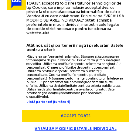
TOATE”, acceptati folosirea tuturor Tehnologiilor de
tip Cookie, care implica inclusiv acceptul dvs. cu
TENIS
03.10.2019
privire la stocarea/accesarea informatiilor de catre
Vendor-ii cu care colaboram. Prin click pe “VREAU SA
Novak Djokovic și marele obiectiv
-
Să rămână în
MODIFIC SETARILE INDIVIDUAL” puteti schimba
preferintele in mod individual, mai putin cele legate
TENIS
02.09.2019
istorie drept cel mai bun și să nu mai fie comparat cu
de cookie strict necesare pentru functionarea
website-ului.
​VIDEO US Open: Novak Djokovic,
Federer și Nadal
ARHIVA
04.06.2019
eliminat de Stan Wawrinka
Roger Federer, sunetul muzicii,
-
Sârbul
Atât noi, cât și partenerii noștri prelucrăm datele
pentru a oferi:
TENIS
11.09.2019
a abandonat când era condus cu
ploaia, calificarea în semifinale și
Măsurarea performanței reclamelor. Stocarea și/sau accesarea
informațiilor de pe un dispozitiv. Dezvoltarea și îmbunătățirea
Diferența dintre generații: Ce făceau Roger Federer
2-0
FEDAL-ul
la seturi
care bate la ușă
serviciilor. Utilizarea profilurilor pentru selectarea conținutului
personalizat. Crearea profilurilor de conținut personalizat.
și Dominic Thiem în timpul finalei masculine de la
Utilizarea profilurilor pentru selectarea publicității
personalizate. Crearea profilurilor pentru publicitate
US Open
personalizată. Măsurarea performanței conținutului. Înțelegerea
Citește mai mult
Citește mai mult
publicului prin statistici sau combinații de date din surse
diferite. Utilizarea de date limitate pentru a selecta publicitatea.
Utilizarea datelor limitate pentru a selecta conținutul. Date
precise de geolocație și identificarea prin scanarea
dispozitivului.
Listă parteneri (furnizori)
TENIS
23.05.2019
ACCEPT TOATE
ATP Geneva: Stanislas Wawrinka, eliminat în optimi
de Damir Dzumhur
VREAU SA MODIFIC SETARILE INDIVIDUAL