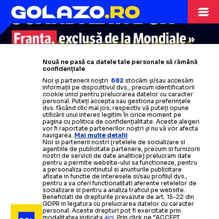
SCANDAL ÎN BOX
Franța,
exclusă de la Mondiale »
WASSILA LKHADIRI
Sportivele nu au respectat
Nouă ne pasă ca datele tale personale să rămână
termenul limită pentru testele de
confidențiale
Noi și partenerii noștri
682
stocăm și/sau accesăm
gen
informații pe dispozitivul dvs., precum identificatorii
cookie unici pentru prelucrarea datelor cu caracter
personal. Puteți accepta sau gestiona preferințele
Citește mai mult
dvs. făcând clic mai jos, respectiv vă puteți opune
utilizării unui interes legitim în orice moment pe
pagina cu politica de confidențialitate. Aceste alegeri
vor fi raportate partenerilor noștri și nu vă vor afecta
navigarea.
Mai multe detalii
Noi si partenerii nostri (retelele de socializare si
agentiile de publicitate partenere, precum si furnizorii
nostri de servicii de date analitice) prelucram date
pentru a permite website-ului sa functioneze, pentru
a personaliza continutul si anunturile publicitare
afisate in functie de interesele si/sau profilul dvs.,
pentru a va oferi functionalitati aferente retelelor de
socializare si pentru a analiza traficul pe website.
Beneficiati de drepturile prevazute de art. 15-22 din
GDPR in legatura cu prelucrarea datelor cu caracter
personal. Aceste drepturi pot fi exercitate prin
modalitatea indicata
aici
. Prin click pe “ACCEPT