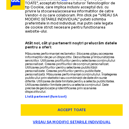
TOATE”, acceptati folosirea tuturor Tehnologiilor de
tip Cookie, care implica inclusiv acceptul dvs. cu
privire la stocarea/accesarea informatiilor de catre
Vendor-ii cu care colaboram. Prin click pe “VREAU SA
MODIFIC SETARILE INDIVIDUAL” puteti schimba
preferintele in mod individual, mai putin cele legate
de cookie strict necesare pentru functionarea
website-ului.
Atât noi, cât și partenerii noștri prelucrăm datele
pentru a oferi:
Măsurarea performanței reclamelor. Stocarea și/sau accesarea
informațiilor de pe un dispozitiv. Dezvoltarea și îmbunătățirea
serviciilor. Utilizarea profilurilor pentru selectarea conținutului
personalizat. Crearea profilurilor de conținut personalizat.
Utilizarea profilurilor pentru selectarea publicității
Termeni și condiții
personalizate. Crearea profilurilor pentru publicitate
personalizată. Măsurarea performanței conținutului. Înțelegerea
Politica de confidențialitate
publicului prin statistici sau combinații de date din surse
diferite. Utilizarea de date limitate pentru a selecta publicitatea.
Modifică Setările
Utilizarea datelor limitate pentru a selecta conținutul. Date
precise de geolocație și identificarea prin scanarea
Contact
dispozitivului.
Echipa
Listă parteneri (furnizori)
ACCEPT TOATE
VREAU SA MODIFIC SETARILE INDIVIDUAL