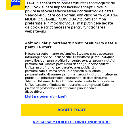
Benfica Lisabona a somat Benfica Ileanda, echipa de
TOATE”, acceptati folosirea tuturor Tehnologiilor de
liga a
IV-a
din Salaj,
sa-si
schimbe denumirea
Citește mai mult
Citește mai mult
tip Cookie, care implica inclusiv acceptul dvs. cu
privire la stocarea/accesarea informatiilor de catre
Vendor-ii cu care colaboram. Prin click pe “VREAU SA
MODIFIC SETARILE INDIVIDUAL” puteti schimba
preferintele in mod individual, mai putin cele legate
de cookie strict necesare pentru functionarea
website-ului.
ARHIVA FOTBAL
05.04.2016
Atât noi, cât și partenerii noștri prelucrăm datele
​Champions League: Barcelona
-
Atletico Madrid,
pentru a oferi:
meciul serii
Măsurarea performanței reclamelor. Stocarea și/sau accesarea
informațiilor de pe un dispozitiv. Dezvoltarea și îmbunătățirea
serviciilor. Utilizarea profilurilor pentru selectarea conținutului
personalizat. Crearea profilurilor de conținut personalizat.
Utilizarea profilurilor pentru selectarea publicității
ARHIVA FOTBAL
18.03.2016
personalizate. Crearea profilurilor pentru publicitate
ARHIVA FOTBAL
04.09.2012
personalizată. Măsurarea performanței conținutului. Înțelegerea
publicului prin statistici sau combinații de date din surse
Zenit a dat lovitura pe piata
Champions League, sferturi: Wolfsburg
-
Real,
ARHIVA FOTBAL
21.03.2014
diferite. Utilizarea de date limitate pentru a selecta publicitatea.
Utilizarea datelor limitate pentru a selecta conținutul. Date
Bayern
-
Benfica, Barcelona
-
Atletico Madrid, PSG
-
precise de geolocație și identificarea prin scanarea
Europa League: Lyon
transferurilor: 90 de milioane de
-
Juventus,
ARHIVA FOTBAL
02.05.2012
dispozitivului.
Manchester City
Listă parteneri (furnizori)
cel mai interesant meci al
euro pentru Hulk (de la Porto) si
Cristian Sapunaru, trimis in
sferturilor
Witsel (de la Benfica)
judecata pentru agresiune
ACCEPT TOATE
ARHIVA FOTBAL
17.02.2016
VREAU SA MODIFIC SETARILE INDIVIDUAL
VIDEO Benfica
-
Zenit
1-0/
Victorie in prelungiri
Citește mai mult
Citește mai mult
Citește mai mult