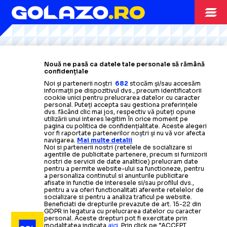
Citește mai mult
Citește mai mult
Citește mai mult
Citește mai mult
Citește mai mult
ARHIVA FOTBAL
15.08.2018
Nouă ne pasă ca datele tale personale să rămână
confidențiale
Champions League: PAOK Salonic, Benfica și Ajax,
Noi și partenerii noștri
682
stocăm și/sau accesăm
informații pe dispozitivul dvs., precum identificatorii
calificate în
play-off
-
Programul complet al
cookie unici pentru prelucrarea datelor cu caracter
meciurilor
personal. Puteți accepta sau gestiona preferințele
dvs. făcând clic mai jos, respectiv vă puteți opune
utilizării unui interes legitim în orice moment pe
pagina cu politica de confidențialitate. Aceste alegeri
ARHIVA FOTBAL
13.04.2016
ARHIVA FOTBAL
06.05.2018
vor fi raportate partenerilor noștri și nu vă vor afecta
navigarea.
Mai multe detalii
Noi si partenerii nostri (retelele de socializare si
Champions League: Atletico
ARHIVA FOTBAL
05.04.2016
FOTO VIDEO FC Porto, noua campioană a
agentiile de publicitate partenere, precum si furnizorii
nostri de servicii de date analitice) prelucram date
Madrid viseaza la semifinale,
​Champions League: Dubla lui
Portugaliei
-
Echipa lui Sergio Conceicao a oprit
pentru a permite website-ului sa functioneze, pentru
a personaliza continutul si anunturile publicitare
hegemonia celor de la Benfica
incurajata de forma slaba a
Suarez o tine in viata pe Barca
(2-1
afisate in functie de interesele si/sau profilul dvs.,
pentru a va oferi functionalitati aferente retelelor de
socializare si pentru a analiza traficul pe website.
Barcelonei
cu Atletico); Bayern, succes cu
-
Bayern, favorita in
1-0
Beneficiati de drepturile prevazute de art. 15-22 din
ARHIVA FOTBAL
01.11.2017
GDPR in legatura cu prelucrarea datelor cu caracter
fata Benficai
in fata Benficai
personal. Aceste drepturi pot fi exercitate prin
modalitatea indicata
aici
. Prin click pe “ACCEPT