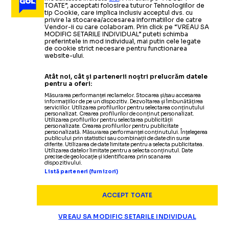
TOATE”, acceptati folosirea tuturor Tehnologiilor de
tip Cookie, care implica inclusiv acceptul dvs. cu
privire la stocarea/accesarea informatiilor de catre
Vendor-ii cu care colaboram. Prin click pe “VREAU SA
MODIFIC SETARILE INDIVIDUAL” puteti schimba
preferintele in mod individual, mai putin cele legate
de cookie strict necesare pentru functionarea
website-ului.
Atât noi, cât și partenerii noștri prelucrăm datele
pentru a oferi:
Măsurarea performanței reclamelor. Stocarea și/sau accesarea
informațiilor de pe un dispozitiv. Dezvoltarea și îmbunătățirea
serviciilor. Utilizarea profilurilor pentru selectarea conținutului
personalizat. Crearea profilurilor de conținut personalizat.
Utilizarea profilurilor pentru selectarea publicității
Termeni și condiții
personalizate. Crearea profilurilor pentru publicitate
personalizată. Măsurarea performanței conținutului. Înțelegerea
Politica de confidențialitate
publicului prin statistici sau combinații de date din surse
diferite. Utilizarea de date limitate pentru a selecta publicitatea.
Modifică Setările
Utilizarea datelor limitate pentru a selecta conținutul. Date
precise de geolocație și identificarea prin scanarea
Contact
dispozitivului.
Echipa
Listă parteneri (furnizori)
ACCEPT TOATE
VREAU SA MODIFIC SETARILE INDIVIDUAL