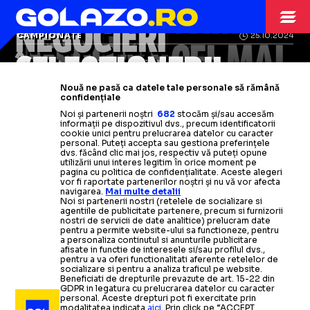
MONDIAL
SĂ FACĂ VICTIME
CAMPIONATE
27.10.2024
NEGOCIERI
TENSIONAT
CAMPIONATE
19.07.2025
CAMPIONATE
25.10.2024
„MERITĂ, E CEL MAI
Selecționerul Tunisiei a
SELECȚIONERII
HERVE RENARD
ÎNCHEIATE
demisionat după doar două
Tunisia
și-a
schimbat
BUN”
Nouă ne pasă ca datele tale personale să rămână
LUCESCU
meciuri »
selecționerul după un singur meci
Suma fabuloasă
confidențiale
Răzvan Lucescu
s-a
aflat pe
lista
Noi și partenerii noștri
682
stocăm și/sau accesăm
la CM 2026!
încasată în 193 de minute
Cine e noul tehnician
informații pe dispozitivul dvs., precum identificatorii
Favorit-surpriză
scurtă
, dar un alt antrenor a
pentru Balonul de
cookie unici pentru prelucrarea datelor cu caracter
După Il Luce, și Răzvan ar putea
personal. Puteți accepta sau gestiona preferințele
Aur: „A fost
obținut funcția
excepțional”
Citește mai mult
Citește mai mult
dvs. făcând clic mai jos, respectiv vă puteți opune
pregăti o națională
» Antrenorul
utilizării unui interes legitim în orice moment pe
pagina cu politica de confidențialitate. Aceste alegeri
vor fi raportate partenerilor noștri și nu vă vor afecta
Citește mai mult
Citește mai mult
lui PAOK, favorit să înlocuiască un
navigarea.
Mai multe detalii
Noi si partenerii nostri (retelele de socializare si
campion european
agentiile de publicitate partenere, precum si furnizorii
nostri de servicii de date analitice) prelucram date
pentru a permite website-ului sa functioneze, pentru
a personaliza continutul si anunturile publicitare
Citește mai mult
afisate in functie de interesele si/sau profilul dvs.,
pentru a va oferi functionalitati aferente retelelor de
socializare si pentru a analiza traficul pe website.
Beneficiati de drepturile prevazute de art. 15-22 din
GDPR in legatura cu prelucrarea datelor cu caracter
personal. Aceste drepturi pot fi exercitate prin
modalitatea indicata
aici
. Prin click pe “ACCEPT