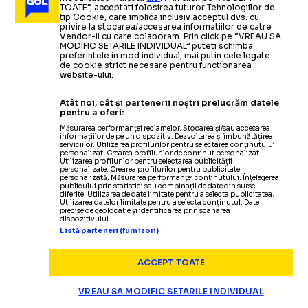
TOATE”, acceptati folosirea tuturor Tehnologiilor de
tip Cookie, care implica inclusiv acceptul dvs. cu
privire la stocarea/accesarea informatiilor de catre
ARHIVA FOTBAL
04.11.2009
Vendor-ii cu care colaboram. Prin click pe “VREAU SA
MODIFIC SETARILE INDIVIDUAL” puteti schimba
preferintele in mod individual, mai putin cele legate
Dumitru Dragomir va intrerupe campionatul daca
de cookie strict necesare pentru functionarea
website-ului.
cel putin trei fotbalisti se vor imbolnavi de gripa
noua
Atât noi, cât și partenerii noștri prelucrăm datele
pentru a oferi:
Măsurarea performanței reclamelor. Stocarea și/sau accesarea
ARHIVA FOTBAL
30.10.2009
informațiilor de pe un dispozitiv. Dezvoltarea și îmbunătățirea
serviciilor. Utilizarea profilurilor pentru selectarea conținutului
personalizat. Crearea profilurilor de conținut personalizat.
Fotbalistii au primit interzis la scuipat din partea
ARHIVA FOTBAL
24.09.2009
Utilizarea profilurilor pentru selectarea publicității
personalizate. Crearea profilurilor pentru publicitate
LPF
personalizată. Măsurarea performanței conținutului. Înțelegerea
Liga 1: Dinamo si Pandurii au
ARHIVA FOTBAL
ARHIVA FOTBAL
23.09.2009
15.10.2009
publicului prin statistici sau combinații de date din surse
diferite. Utilizarea de date limitate pentru a selecta publicitatea.
Utilizarea datelor limitate pentru a selecta conținutul. Date
S-a
"stins" litigiul; gorjenii vor juca in
Pandurii Tg. Jiu, neprogramata in
stabilit programul returului
precise de geolocație și identificarea prin scanarea
ARHIVA FOTBAL
27.10.2009
dispozitivului.
Ligii 1, sezonul 2009/2010
etapa de duminica
etapa a opta a Ligii 1
Listă parteneri (furnizori)
Noul presedinte al LPF va fi ales in 16 noiembrie/
Dumitru Dragomir: "Nu am contracandidati"
Citește mai mult
Citește mai mult
Citește mai mult
ACCEPT TOATE
VREAU SA MODIFIC SETARILE INDIVIDUAL