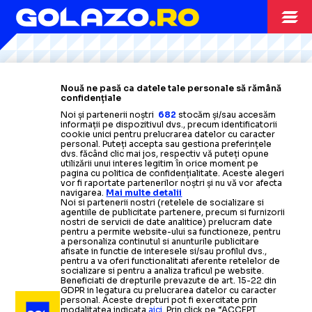
Citește mai mult
Citește mai mult
Citește mai mult
Citește mai mult
Citește mai mult
ARHIVA FOTBAL
24.02.2010
Nouă ne pasă ca datele tale personale să rămână
confidențiale
LPF/ Steaua, fara suspendare dupa incidentele din
Noi și partenerii noștri
682
stocăm și/sau accesăm
informații pe dispozitivul dvs., precum identificatorii
meciul cu Ceahlaul
cookie unici pentru prelucrarea datelor cu caracter
personal. Puteți accepta sau gestiona preferințele
dvs. făcând clic mai jos, respectiv vă puteți opune
utilizării unui interes legitim în orice moment pe
ARHIVA FOTBAL
03.01.2010
pagina cu politica de confidențialitate. Aceste alegeri
ARHIVA FOTBAL
ARHIVA FOTBAL
05.11.2009
15.12.2009
vor fi raportate partenerilor noștri și nu vă vor afecta
navigarea.
Mai multe detalii
Liga 1/ Numarul echipelor
s-ar
putea reduce la 16
Dinamo/ Ianis Zicu a depus
Liga 1 Gamebookers.com, noua
Noi si partenerii nostri (retelele de socializare si
agentiile de publicitate partenere, precum si furnizorii
memoriu la LPF pentru a deveni
denumire a campionatului intern
nostri de servicii de date analitice) prelucram date
pentru a permite website-ului sa functioneze, pentru
ARHIVA FOTBAL
21.12.2009
a personaliza continutul si anunturile publicitare
liber de contract
de fotbal
afisate in functie de interesele si/sau profilul dvs.,
FRF a hotarat: salariile fotbalistilor pot fi reduse cu
pentru a va oferi functionalitati aferente retelelor de
socializare si pentru a analiza traficul pe website.
cel mult 50%
Citește mai mult
Citește mai mult
Beneficiati de drepturile prevazute de art. 15-22 din
GDPR in legatura cu prelucrarea datelor cu caracter
personal. Aceste drepturi pot fi exercitate prin
modalitatea indicata
aici
. Prin click pe “ACCEPT