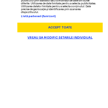
publicului prin statistici sau combinații de date din surse
diferite. Utilizarea de date limitate pentru a selecta publicitatea.
Utilizarea datelor limitate pentru a selecta conținutul. Date
precise de geolocație și identificarea prin scanarea
dispozitivului.
Listă parteneri (furnizori)
ACCEPT TOATE
SUPERLIGA
VREAU SA MODIFIC SETARILE INDIVIDUAL
Panduru a răbufnit dup
„ȘMECHERIE ȘI BĂTAIE DE JOC!”