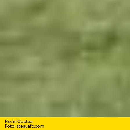
Florin Costea
Foto: steauafc.com