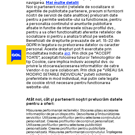
navigarea.
Mai multe detalii
Noi si partenerii nostri (retelele de socializare si
agentiile de publicitate partenere, precum si furnizorii
nostri de servicii de date analitice) prelucram date
pentru a permite website-ului sa functioneze, pentru
a personaliza continutul si anunturile publicitare
afisate in functie de interesele si/sau profilul dvs.,
pentru a va oferi functionalitati aferente retelelor de
socializare si pentru a analiza traficul pe website.
Beneficiati de drepturile prevazute de art. 15-22 din
GDPR in legatura cu prelucrarea datelor cu caracter
personal. Aceste drepturi pot fi exercitate prin
modalitatea indicata
aici
. Prin click pe “ACCEPT
TOATE”, acceptati folosirea tuturor Tehnologiilor de
tip Cookie, care implica inclusiv acceptul dvs. cu
privire la stocarea/accesarea informatiilor de catre
Vendor-ii cu care colaboram. Prin click pe “VREAU SA
MODIFIC SETARILE INDIVIDUAL” puteti schimba
preferintele in mod individual, mai putin cele legate
de cookie strict necesare pentru functionarea
website-ului.
Atât noi, cât și partenerii noștri prelucrăm datele
pentru a oferi:
Măsurarea performanței reclamelor. Stocarea și/sau accesarea
informațiilor de pe un dispozitiv. Dezvoltarea și îmbunătățirea
serviciilor. Utilizarea profilurilor pentru selectarea conținutului
personalizat. Crearea profilurilor de conținut personalizat.
Utilizarea profilurilor pentru selectarea publicității
personalizate. Crearea profilurilor pentru publicitate
personalizată. Măsurarea performanței conținutului. Înțelegerea