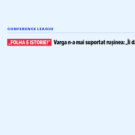
CONFERENCE LEAGUE
Varga
n-a
mai suportat rușinea:
„Îi 
„FOLHA E ISTORIE!”