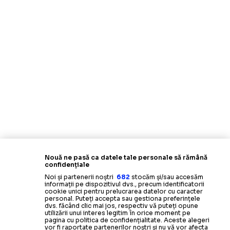
Nouă ne pasă ca datele tale personale să rămână
confidențiale
Noi și partenerii noștri
682
stocăm și/sau accesăm
informații pe dispozitivul dvs., precum identificatorii
cookie unici pentru prelucrarea datelor cu caracter
personal. Puteți accepta sau gestiona preferințele
dvs. făcând clic mai jos, respectiv vă puteți opune
utilizării unui interes legitim în orice moment pe
pagina cu politica de confidențialitate. Aceste alegeri
vor fi raportate partenerilor noștri și nu vă vor afecta