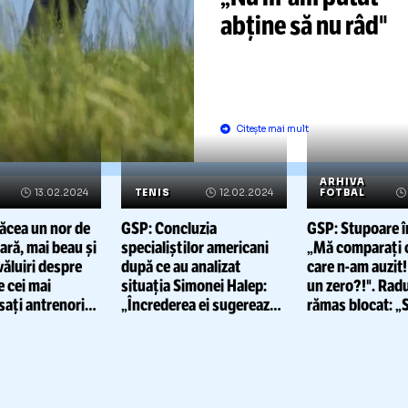
GSP: Un bă
insista
să-i
unei jucăto
profesionis
cum să lov
mingea. Ce 
„Nu
m-am
p
abține să n
Citește mai mult
RHIVA
A