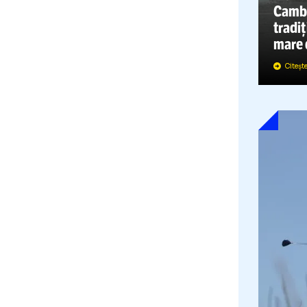
C
î
t
m