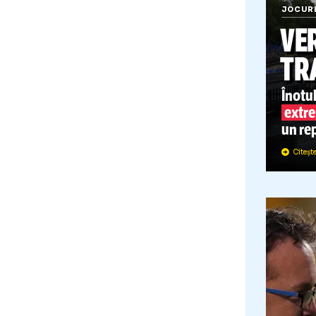
J
Î
u