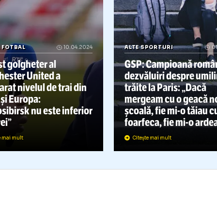
RHIVA FOTBAL
10.04.2024
ALTE SPORTURI
n fost golgheter al
GSP: Campio
Manchester United a
dezvăluiri de
omparat nivelul de trai din
trăite la Pari
usia și Europa:
mergeam cu o
Novosibirsk nu este inferior
școală, fie
mi
Londrei”
foarfeca, fie
Citește mai mult
Citește mai mult