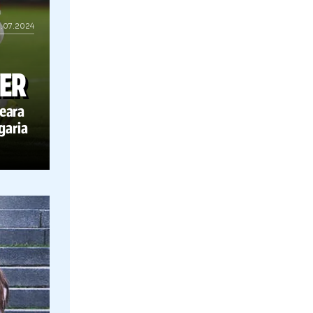
12.07.2024
CU
DE FIER
 fost joi seara
ului
în Ungaria
Un fost golgheter al Manchester United 