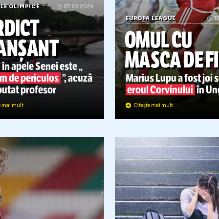
OCURILE OLIMPICE
07.08.2024
VERDICT
EUROPA LEAGUE
OMUL 
TRANȘANT
MASCA 
notul în apele Senei este „
extrem de periculos
”, acuză
Marius Lupu a
n reputat profesor
eroul Corvin
Citește mai mult
Citește mai mult