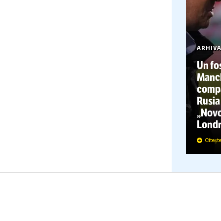
A
U
c
R
„