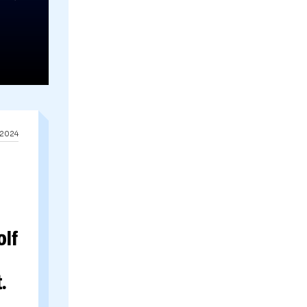
15.03.2024
c spune că
l-a
Maradona
 lui
23.02.2024