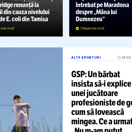
CANOTAJ
27.03.2024
ARHIVA FOTBAL
elebra cursă de canotaj
ntre universitățile Oxford și
Papa Francis
Cambridge renunță la
întrebat pe 
radiții din cauza nivelului
despre „Mâna
are de E. coli din Tamisa
Dumnezeu”
Citește mai mult
Citește mai mult
ALTE SPORTURI