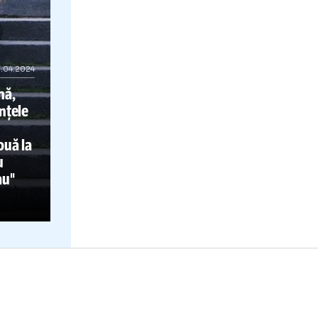
01.04.2024
ană română,
spre umilințele
s: „Dacă
 geacă nouă la
-o
tăiau cu
mi-o
ardeau"