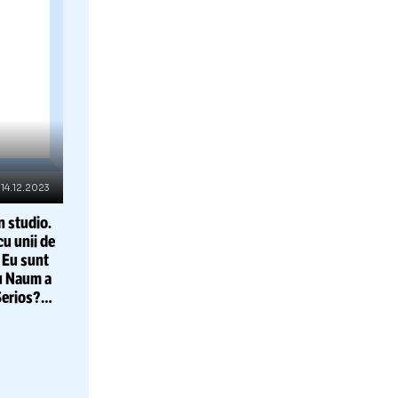
rbat
explice
are
te de golf
ească
a urmat.
utut
u râd"
RHIVA