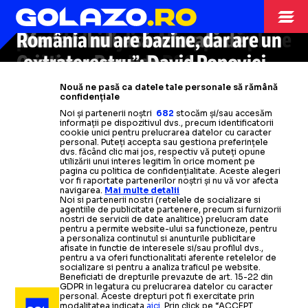
Programul zilei din Champions
Liverpool, victorie în ultimele
Barcelona, învinsă de Bayern
înlocuitor pentru Lewis Hamilton
Clauza surpriză care
Presa maghiară și marea uimire
i-ar
putea
-
-
ARHIVA FOTBAL
13.09.2022
VLAD LUPU
League
minute contra lui Ajax
Munchen
Pilotul a impresionat recent la
permite lui Kylian Mbappe să plece
Oferta fabuloasă refuzată de
România nu are bazine, dar are un
-
Catalanii cu ocaziile,
bavarezii cu golurile
Monza
mai devreme de la PSG
Cristiano Ronaldo
„extraterestru”: David Popovici
Citește mai mult
Citește mai mult
Nouă ne pasă ca datele tale personale să rămână
Citește mai mult
Citește mai mult
Citește mai mult
Citește mai mult
Citește mai mult
confidențiale
Noi și partenerii noștri
682
stocăm și/sau accesăm
informații pe dispozitivul dvs., precum identificatorii
cookie unici pentru prelucrarea datelor cu caracter
personal. Puteți accepta sau gestiona preferințele
dvs. făcând clic mai jos, respectiv vă puteți opune
ARHIVA FOTBAL
13.09.2022
utilizării unui interes legitim în orice moment pe
pagina cu politica de confidențialitate. Aceste alegeri
vor fi raportate partenerilor noștri și nu vă vor afecta
Bayern vs Barcelona, meciul zilei in Champions
navigarea.
Mai multe detalii
Noi si partenerii nostri (retelele de socializare si
League
-
Programul transmisiunilor TV
agentiile de publicitate partenere, precum si furnizorii
nostri de servicii de date analitice) prelucram date
pentru a permite website-ului sa functioneze, pentru
a personaliza continutul si anunturile publicitare
ARHIVA FOTBAL
13.09.2022
afisate in functie de interesele si/sau profilul dvs.,
pentru a va oferi functionalitati aferente retelelor de
VIDEO Ladislau Boloni, meci ireal la Metz: Nouă
socializare si pentru a analiza traficul pe website.
Beneficiati de drepturile prevazute de art. 15-22 din
goluri, trei eliminați și partida întreruptă zeci de
GDPR in legatura cu prelucrarea datelor cu caracter
personal. Aceste drepturi pot fi exercitate prin
minute
modalitatea indicata
aici
. Prin click pe “ACCEPT