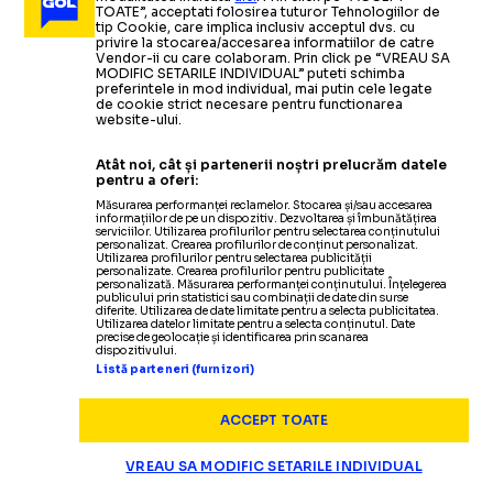
TOATE”, acceptati folosirea tuturor Tehnologiilor de
tip Cookie, care implica inclusiv acceptul dvs. cu
privire la stocarea/accesarea informatiilor de catre
ARHIVA FOTBAL
13.09.2022
Vendor-ii cu care colaboram. Prin click pe “VREAU SA
MODIFIC SETARILE INDIVIDUAL” puteti schimba
preferintele in mod individual, mai putin cele legate
FCSB, un nou meci fără victorie în Superliga
-
de cookie strict necesare pentru functionarea
Mesajul transmis jucătorilor de antrenorul Nicolae
website-ului.
Dică
Atât noi, cât și partenerii noștri prelucrăm datele
pentru a oferi:
Măsurarea performanței reclamelor. Stocarea și/sau accesarea
informațiilor de pe un dispozitiv. Dezvoltarea și îmbunătățirea
serviciilor. Utilizarea profilurilor pentru selectarea conținutului
personalizat. Crearea profilurilor de conținut personalizat.
Utilizarea profilurilor pentru selectarea publicității
personalizate. Crearea profilurilor pentru publicitate
personalizată. Măsurarea performanței conținutului. Înțelegerea
publicului prin statistici sau combinații de date din surse
diferite. Utilizarea de date limitate pentru a selecta publicitatea.
Utilizarea datelor limitate pentru a selecta conținutul. Date
precise de geolocație și identificarea prin scanarea
dispozitivului.
Termeni și condiții
Listă parteneri (furnizori)
Politica de confidențialitate
Modifică Setările
ACCEPT TOATE
Contact
Echipa
VREAU SA MODIFIC SETARILE INDIVIDUAL