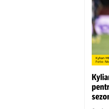
Ky
Fo
Ky