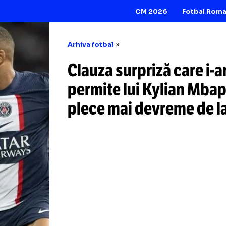
CM 2026
Arhiva fotbal
Clauza surpriză c
permite lui Kyli
plece mai devrem