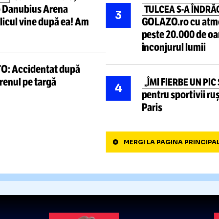
 și Rapid în primul meci al
ȘUMUDIC
1
emporar pe prima poziție
Varga a 
reală”
FOTO:
DATĂ DE RUȘI!
t,
avariat serios
în urma
PRUNEA,
2
după
der
ajuns să 
Carmen Tocală,
TULCEA
ntr-o
Danubius Arena
TULCEA
3
, publicul vine după ea! Am
GOLAZO.r
peste 20
înconjuru