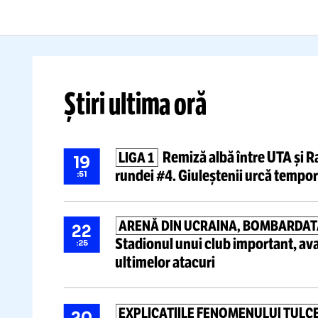
Europeanul U18:
peste
F
20.000 de oameni
și imagini
im
care au făcut înconjurul lumii
ur
Citește mai mult
Știri ultima oră