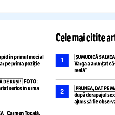
OTO:
Stadionul unui club
trage, public
portant,
avariat serios
în
Am promovat
ma ultimelor atacuri
Dunării”
Citește mai mult
Citește mai mult
Cele mai ci