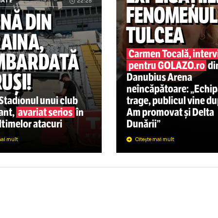
Tulcea s-a îndrăgostit de
BASCHET
EXPLIC
MPIONATE
22:25
FENOM
RENĂ DIN
TULCE
CRAINA,
Carmen Tocal
BOMBARDATĂ
pentru GOL
E RUȘI!
Danubius Ar
neîncăpătoa