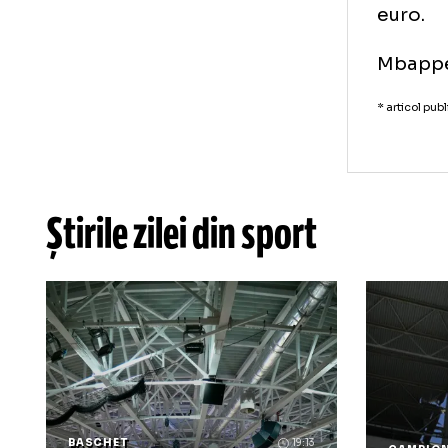
Mba
Con
con
de 
eur
Mba
* art
Știrile zilei din sport