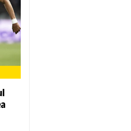
Profimedia
 acordul