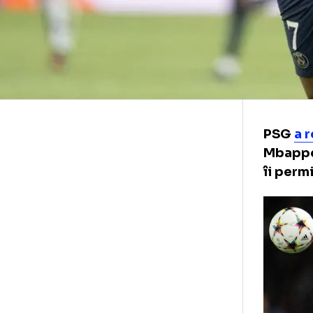
PS
Mba
îi 