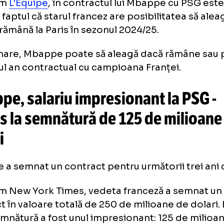
ntru a mai rămâne la PSG și în al
zon contractual
nform
L'Equipe
, în contractul lui Mbappe cu
pulat faptul că starul francez are posibilitat
a să rămână la Paris în sezonul 2024/25.
n urmare, Mbappe poate să aleagă dacă răm
ultimul an contractual cu campioana Franței.
appe, salariu impresionant la 
nus la semnătură de 125 de mi
lari