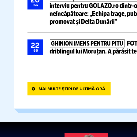
Remiză albă
între UTA
LIGA 1
19
rundei #4. Giuleștenii urcă t
:51
ARENĂ DIN UCRAINA, BOMBAR
22
Stadionul unui club importan
:25
ultimelor atacuri
EXPLICAȚIILE FENOMENULUI 
20
interviu pentru GOLAZO.ro
di
:33
neîncăpătoare: „Echipa trage
promovat și Delta Dunării”