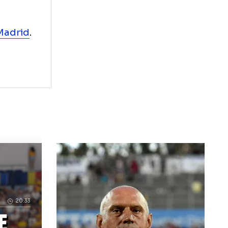
trei ani cu PSG.
emnat un
e dolari. Bonusul
de milioane de
r la Real Madrid
.