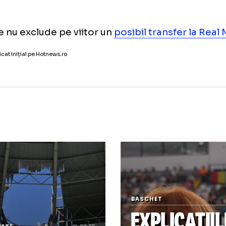
ppe a semnat un contract pentru următorii 
form New York Times, vedeta franceză a s
tract în valoare totală de 250 de milioane d
la semnătură a fost unul impresionant: 125 
o.
ppe nu exclude pe viitor un
posibil transfe
icol publicat inițial pe Hotnews.ro