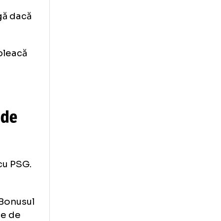
 treilea
 PSG este
ea să aleagă dacă
âne sau pleacă
PSG -
lioane de