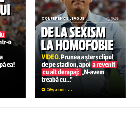
 baschet! VIDEO: Reportaj GOLAZO.ro cu atmosfera incredib
Arenă din Ucraina, bombardată de ruși!
20:33
AȚIILE
ENULUI
A
CONFERENCE LEAGUE
DE LA SEXIS
ă, interviu
LA HOMOFOB
AZO.ro
dintr-o
ena
re: „Echipa
VIDEO.
Prunea a șters c