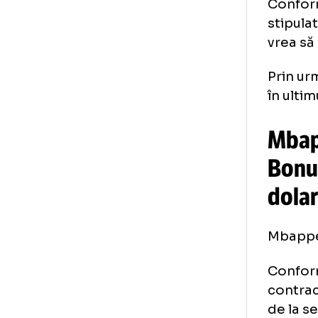
pe
se
Co
sti
vre
Pri
în 
Mb
Bo
do