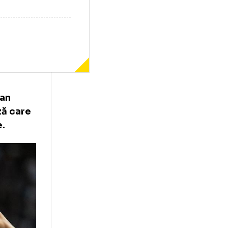
l lui Kylian
re o clauză care
ai repede.