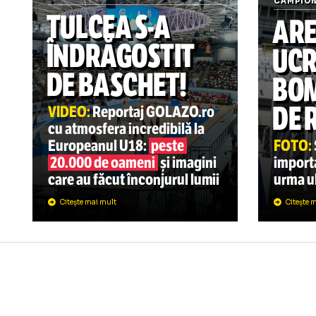
BASCHET
19:13
CA
TULCEA
S-A
A
ÎNDRĂGOSTIT
U
DE BASCHET!
D
VIDEO:
Reportaj GOLAZO.ro
cu atmosfera incredibilă la