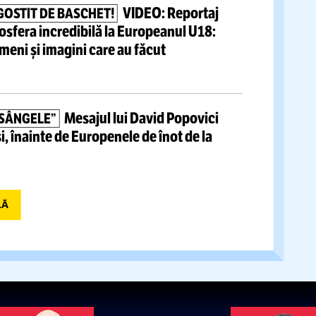
A reacționat rapid, după ce
Ă SALVEAZĂ CFR?
anunțat
că-l
vrea înapoi:
„Vreau să știu situația
VIDEO.
FRF a informat forul
 DAT PE MÂNA UEFA
apajul sexist al fostului portar român.
Cum a
fie observator la Tiraspol
VIDEO:
Reportaj
S-A
ÎNDRĂGOSTIT DE BASCHET!
o cu atmosfera incredibilă la Europeanul U18:
.000 de oameni
și imagini care au făcut
l lumii