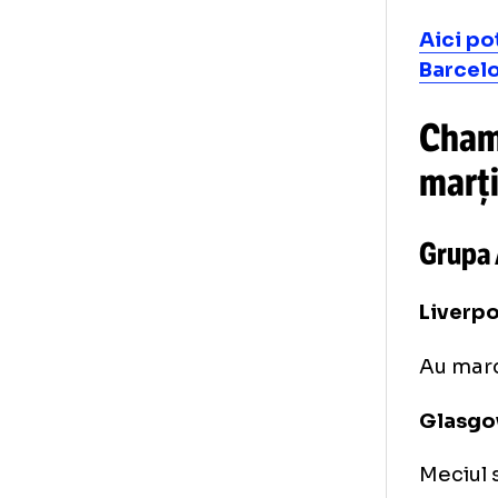
Rob
Bav
rep
Ler
Aic
Bar
Ch
ma
Gr
Liv