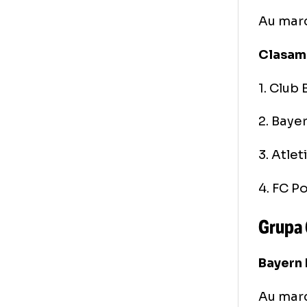
Gr
FC 
Au 
Bay
Au 
Cl
1. 
2. 