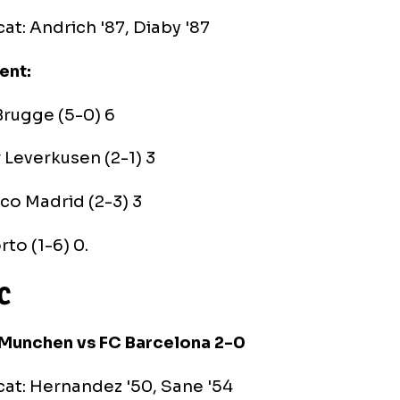
upa B
Porto vs Club Brugge 0-4
marcat: Jutgla '15 (p), Sowah '47, Skov Olsen
er Leverkusen vs Atletico Madrid 2-0
marcat: Andrich '87, Diaby '87
asament:
Club Brugge (5-0) 6
Bayer Leverkusen (2-1) 3