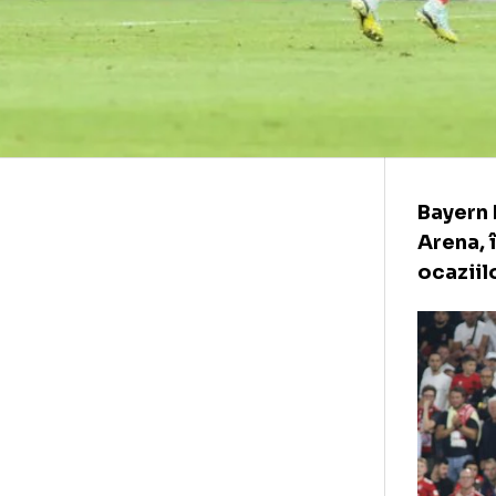
Ba
Are
oca