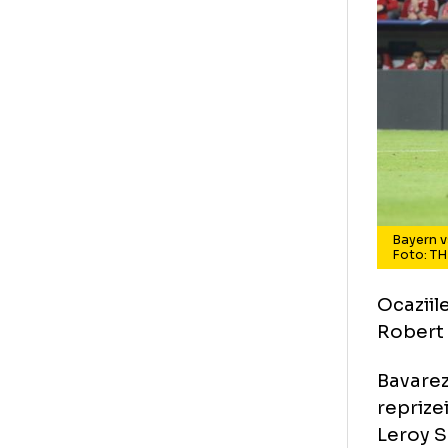
Ba
Fo
Oca