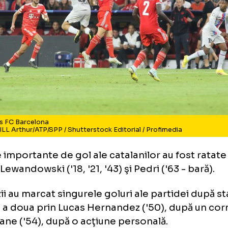
yern vs FC Barcelona
to: THILL Arthur/ATP/SPP / Shutterstock Editorial / Profimedia
ziile importante de gol ale catalanilor au fo