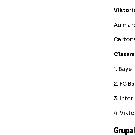
3. 
4. 
Gr
Bay
Au 
Vik
Au 
Car