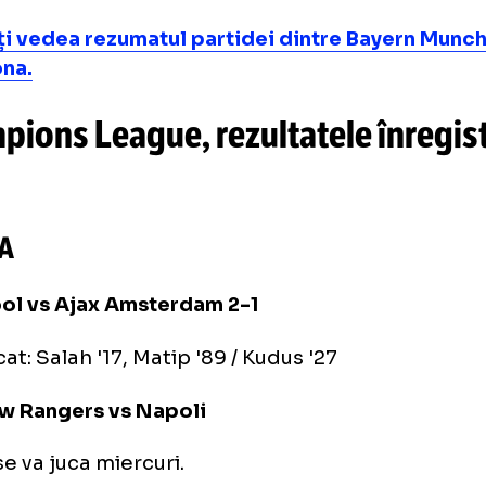
ert Lewandowski ('18, '21, '43) şi Pedri ('63 -
arezii au marcat singurele goluri ale partide
rizei a doua prin Lucas Hernandez ('50), dup
oy Sane ('54), după o acţiune personală.
i poți vedea rezumatul partidei dintre Bay
celona.
ampions League, rezultatele î
rți
upa A
erpool vs Ajax Amsterdam 2-1