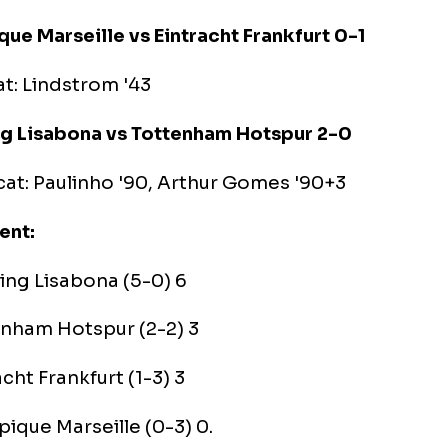
asament:
Bayern Munchen (4-0) 6
FC Barcelona (5-3) 3
Inter Milano (2-2) 3
Viktoria Plzen (1-7) 0.
upa D
mpique Marseille vs Eintracht Frankfurt 0-1
arcat: Lindstrom '43