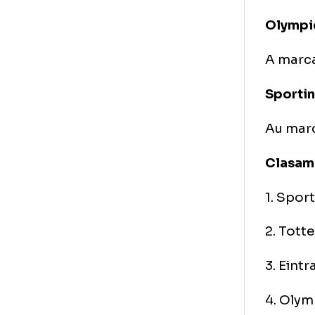
Cl
1. 
2. 
3. 
4. 
Gr
Oly
A m