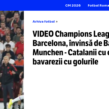
CM 2026
Arhiva fotbal
VIDEO Champions
Barcelona, învin
Munchen
-
Catalan
bavarezii cu golur