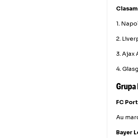
Au 
Gl
Mec
Cl
1. 
2. 
3. 
4. 