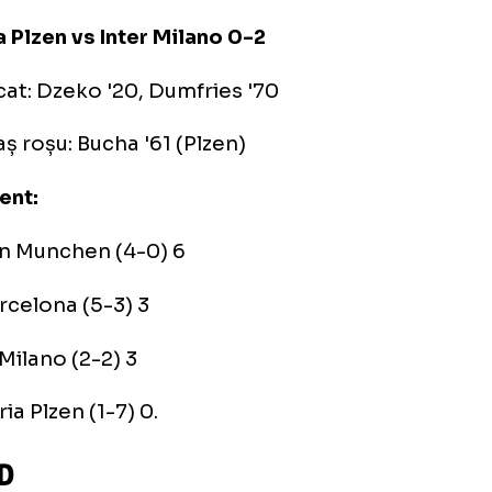
Atletico Madrid (2-3) 3
FC Porto (1-6) 0.
upa C
ern Munchen vs FC Barcelona 2-0
marcat: Hernandez '50, Sane '54
toria Plzen vs Inter Milano 0-2
marcat: Dzeko '20, Dumfries '70
tonaș roșu: Bucha '61 (Plzen)