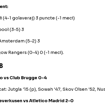
marcat: Salah '17, Matip '89 / Kudus '27
asgow Rangers vs Napoli
iul se va juca miercuri.
asament:
Napoli (4-1 golaveraj) 3 puncte (-1 meci)
Liverpool (3-5) 3
Ajax Amsterdam (5-2) 3
Glasgow Rangers (0-4) 0 (-1 meci).