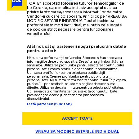
ARHIVA FOTBAL
15.12.2019
TOATE”, acceptati folosirea tuturor Tehnologiilor de
Bogdan Stancu, gol și assist pentru Genclerbirligi
tip Cookie, care implica inclusiv acceptul dvs. cu
VIDEO Bogdan Stancu a devenit
privire la stocarea/accesarea informatiilor de catre
(2-2
vs Kayserispor)
Vendor-ii cu care colaboram. Prin click pe “VREAU SA
MODIFIC SETARILE INDIVIDUAL” puteti schimba
golgheterul campionatului Turciei
preferintele in mod individual, mai putin cele legate
de cookie strict necesare pentru functionarea
ARHIVA FOTBAL
22.12.2019
/ Românul a reușit o "dublă" și a
website-ului.
ajuns la 10 goluri
VIDEO Bogdan Stancu, golgheterul campionatului
Atât noi, cât și partenerii noștri prelucrăm datele
pentru a oferi:
din Turcia, a ajuns la 11 goluri pentru Genclerbirligi
Citește mai mult
Măsurarea performanței reclamelor. Stocarea și/sau accesarea
informațiilor de pe un dispozitiv. Dezvoltarea și îmbunătățirea
serviciilor. Utilizarea profilurilor pentru selectarea conținutului
personalizat. Crearea profilurilor de conținut personalizat.
Utilizarea profilurilor pentru selectarea publicității
personalizate. Crearea profilurilor pentru publicitate
personalizată. Măsurarea performanței conținutului. Înțelegerea
publicului prin statistici sau combinații de date din surse
diferite. Utilizarea de date limitate pentru a selecta publicitatea.
Utilizarea datelor limitate pentru a selecta conținutul. Date
precise de geolocație și identificarea prin scanarea
Termeni și condiții
dispozitivului.
Politica de confidențialitate
Listă parteneri (furnizori)
Modifică Setările
Contact
ACCEPT TOATE
Echipa
VREAU SA MODIFIC SETARILE INDIVIDUAL