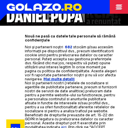
„M-A
CONTRACTUL LUI
AJUTAT
POPA
PENTRU POPA!
Daniel Popa
s-a
despărțit de
GOLAZO ÎN TURCIA!
FOARTE MULT”
DANIEL POPA
VIDEO+FOTO:
echipa pe care a
Gol fabulos și pasă
ajutat-o
să
VIDEO:
Genclerbirligi urcă în prima
Atacantul la care Becali a renunțat
promoveze în prima ligă » Anunțul
decisivă
înainte de revenirea la
GENCLERBIRLIGI
ligă din Turcia după
Daniel Popa,
reuşită
golul fostului
fiindcă
Daniel Popa,
Cât va câștiga
nu-l
considera îndeajuns
despre experiența
atacantul la
echipa națională » Ce notă a primit
românului
spectaculoasă pentru
jucător de la FCSB
» Colegii
i-au
Nouă ne pasă ca datele tale personale să rămână
de bun pentru FCSB
de la FCSB: „A fost o perioadă
Genclerbirligi, în liga secundă din
a dat lovitura
confidențiale
dedicat piesa „Made in Romania”
Genclerbirligi
Citește mai mult
Citește mai mult
bună”
Turcia
în Turcia
Noi și partenerii noștri
682
stocăm și/sau accesăm
informații pe dispozitivul dvs., precum identificatorii
cookie unici pentru prelucrarea datelor cu caracter
Citește mai mult
Citește mai mult
personal. Puteți accepta sau gestiona preferințele
Citește mai mult
Citește mai mult
Citește mai mult
dvs. făcând clic mai jos, respectiv vă puteți opune
utilizării unui interes legitim în orice moment pe
pagina cu politica de confidențialitate. Aceste alegeri
vor fi raportate partenerilor noștri și nu vă vor afecta
navigarea.
Mai multe detalii
Noi si partenerii nostri (retelele de socializare si
agentiile de publicitate partenere, precum si furnizorii
STRANIERI
07.02.2025
nostri de servicii de date analitice) prelucram date
pentru a permite website-ului sa functioneze, pentru
a personaliza continutul si anunturile publicitare
Daniel Popa
a semnat, dar nu cu Aktobe!
OFICIAL
afisate in functie de interesele si/sau profilul dvs.,
pentru a va oferi functionalitati aferente retelelor de
Transfer surpriză în Turcia
socializare si pentru a analiza traficul pe website.
Beneficiati de drepturile prevazute de art. 15-22 din
GDPR in legatura cu prelucrarea datelor cu caracter
personal. Aceste drepturi pot fi exercitate prin
ARHIVA FOTBAL
20.04.2021
modalitatea indicata
aici
. Prin click pe “ACCEPT