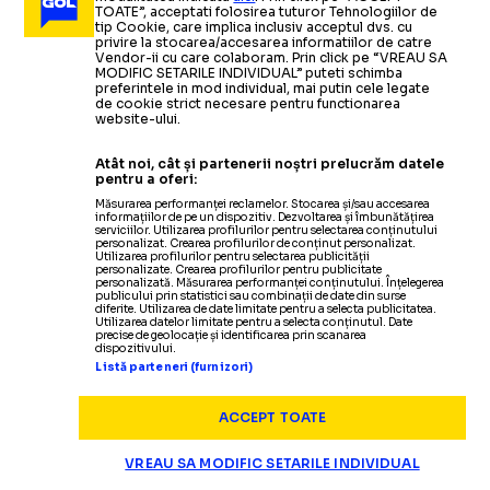
TOATE”, acceptati folosirea tuturor Tehnologiilor de
tip Cookie, care implica inclusiv acceptul dvs. cu
privire la stocarea/accesarea informatiilor de catre
Vendor-ii cu care colaboram. Prin click pe “VREAU SA
MODIFIC SETARILE INDIVIDUAL” puteti schimba
preferintele in mod individual, mai putin cele legate
de cookie strict necesare pentru functionarea
website-ului.
Atât noi, cât și partenerii noștri prelucrăm datele
pentru a oferi:
Măsurarea performanței reclamelor. Stocarea și/sau accesarea
informațiilor de pe un dispozitiv. Dezvoltarea și îmbunătățirea
serviciilor. Utilizarea profilurilor pentru selectarea conținutului
personalizat. Crearea profilurilor de conținut personalizat.
Utilizarea profilurilor pentru selectarea publicității
Termeni și condiții
personalizate. Crearea profilurilor pentru publicitate
personalizată. Măsurarea performanței conținutului. Înțelegerea
Politica de confidențialitate
publicului prin statistici sau combinații de date din surse
diferite. Utilizarea de date limitate pentru a selecta publicitatea.
Modifică Setările
Utilizarea datelor limitate pentru a selecta conținutul. Date
precise de geolocație și identificarea prin scanarea
Contact
dispozitivului.
Echipa
Listă parteneri (furnizori)
ACCEPT TOATE
VREAU SA MODIFIC SETARILE INDIVIDUAL