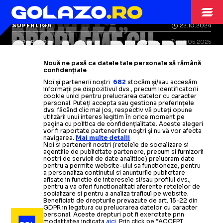
PENTRU FOTBAL PE
LEGE ANTI-
OAMENILOR
STRADĂ!
ALERGAT?
SUPERLIGA
14.06.2025
PRIMEAZĂ”
SUPERLIGA
22.10.2024
PROBLEME CU
CIOLACU, DESPRE
LEGE
SUPERLIGA
09.05.2025
Mondialul din 2026 schimbă o lege
În 2026 apare
limita de viteză pe
RISCĂ
LEGEA
CFR Cluj vrea ca Liga 1
să copieze
Nouă ne pasă ca datele tale personale să rămână
STEAUA
-
FCSB
incredibilă din SUA:
trotuar!
Poliția, nevoită să
„Era o
confidențiale
Serie A:
„E o decizie mai
ÎNCHISOAREA
Noi și partenerii noștri
682
stocăm și/sau accesăm
reacționeze după valul de ironii
prostie”
informații pe dispozitivul dvs., precum identificatorii
importantă decât ratingul
Jucătorul Rapidului,
bun de plată
cookie unici pentru prelucrarea datelor cu caracter
Premierul a vorbit despre
personal. Puteți accepta sau gestiona preferințele
televiziunilor”
în Franța!
Decizia Tribunalului
Citește mai mult
Citește mai mult
dvs. făcând clic mai jos, respectiv vă puteți opune
O nouă lege privind folosirea
nesfârșitul conflict și
vrea să
ARHIVA FOTBAL
01.04.2011
utilizării unui interes legitim în orice moment pe
pagina cu politica de confidențialitate. Aceste alegeri
vor fi raportate partenerilor noștri și nu vă vor afecta
Citește mai mult
Citește mai mult
materialelor pirotehnice:
Lege aspra in Turcia pentru
schimbe legea
! + Mesaj pentru
pedepse
navigarea.
Mai multe detalii
Noi si partenerii nostri (retelele de socializare si
Talpan
combaterea huliganismului
de la 1 la 5 ani
agentiile de publicitate partenere, precum si furnizorii
nostri de servicii de date analitice) prelucram date
pentru a permite website-ului sa functioneze, pentru
a personaliza continutul si anunturile publicitare
Citește mai mult
Citește mai mult
Citește mai mult
afisate in functie de interesele si/sau profilul dvs.,
pentru a va oferi functionalitati aferente retelelor de
socializare si pentru a analiza traficul pe website.
Beneficiati de drepturile prevazute de art. 15-22 din
GDPR in legatura cu prelucrarea datelor cu caracter
personal. Aceste drepturi pot fi exercitate prin
modalitatea indicata
aici
. Prin click pe “ACCEPT