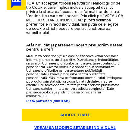
ARHIVA FOTBAL
06.05.2022
TOATE”, acceptati folosirea tuturor Tehnologiilor de
tip Cookie, care implica inclusiv acceptul dvs. cu
privire la stocarea/accesarea informatiilor de catre
Chelsea Londra, aproape de a avea noi patroni
-
Cine
ARHIVA FOTBAL
15.03.2022
Vendor-ii cu care colaboram. Prin click pe “VREAU SA
va veni în locul lui Roman Abramovich și la ce
MODIFIC SETARILE INDIVIDUAL” puteti schimba
Chelsea, probleme mari din cauza
ARHIVA FOTBAL
16.03.2022
preferintele in mod individual, mai putin cele legate
valoare se ridică tranzacția
de cookie strict necesare pentru functionarea
Varianta surprinzătoare de patron
lui Abramovich: Suma disponibilă
website-ului.
pentru Chelsea Londra
pentru deplasări
ARHIVA FOTBAL
24.03.2022
Atât noi, cât și partenerii noștri prelucrăm datele
pentru a oferi:
Chelsea, ajutor financiar de la Roman Abramovich
Măsurarea performanței reclamelor. Stocarea și/sau accesarea
Citește mai mult
Citește mai mult
informațiilor de pe un dispozitiv. Dezvoltarea și îmbunătățirea
serviciilor. Utilizarea profilurilor pentru selectarea conținutului
personalizat. Crearea profilurilor de conținut personalizat.
Utilizarea profilurilor pentru selectarea publicității
personalizate. Crearea profilurilor pentru publicitate
personalizată. Măsurarea performanței conținutului. Înțelegerea
publicului prin statistici sau combinații de date din surse
diferite. Utilizarea de date limitate pentru a selecta publicitatea.
ARHIVA FOTBAL
13.03.2022
Utilizarea datelor limitate pentru a selecta conținutul. Date
precise de geolocație și identificarea prin scanarea
dispozitivului.
Premier League: Chelsea, victorie pe final la primul
Listă parteneri (furnizori)
meci fără Roman Abramovich patron (Rezultatele
zilei)
ACCEPT TOATE
VREAU SA MODIFIC SETARILE INDIVIDUAL
ARHIVA FOTBAL
13.03.2022