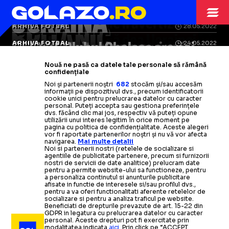
PROBLEME LA
GUVERNUL
ABRAMOVICH
UCRAINA
Premierul britanic îl avertizează
CHELSEA
BRITANIC
ARHIVA FOTBAL
28.05.2022
Pe cine a angajat oligarhul rus
pe
Abramovich să dea Ucrainei
să-i
ROMAN
Guvernul britanic a promis că
OFICIAL Clubul Chelsea are noi
ARHIVA FOTBAL
24.05.2022
salveze banii.
miliardele
pentru vânzarea lui
La mijloc, 6
Campioana lumii, pe urmele lui
Autoritățile
patroni
Vânzarea clubului Chelsea: Noi
banii „înghețați” la vânzarea lui
-
Roman Abramovich
l-ar
putea da în
Nouă ne pasă ca datele tale personale să rămână
ABRAMOVICH
Chelsea
miliarde!
confidențiale
Manchester City:
judecată pe fostul proprietar al lui
pleacă după 19 ani de pe Stamford
probleme apărute în procesul de
Chelsea
vor fi oferiți Ucrainei. Dar
74 de capete de
Noi și partenerii noștri
682
stocăm și/sau accesăm
informații pe dispozitivul dvs., precum identificatorii
Chelsea.
e o problemă
Bridge
tranzacționare
acuzare!
Ce riscă londonezii
Miza? 3 miliarde de euro
Citește mai mult
Citește mai mult
cookie unici pentru prelucrarea datelor cu caracter
personal. Puteți accepta sau gestiona preferințele
dvs. făcând clic mai jos, respectiv vă puteți opune
Citește mai mult
Citește mai mult
Citește mai mult
Citește mai mult
Citește mai mult
utilizării unui interes legitim în orice moment pe
pagina cu politica de confidențialitate. Aceste alegeri
vor fi raportate partenerilor noștri și nu vă vor afecta
navigarea.
Mai multe detalii
Noi si partenerii nostri (retelele de socializare si
agentiile de publicitate partenere, precum si furnizorii
nostri de servicii de date analitice) prelucram date
ARHIVA FOTBAL
18.05.2022
pentru a permite website-ului sa functioneze, pentru
a personaliza continutul si anunturile publicitare
afisate in functie de interesele si/sau profilul dvs.,
Vânzarea clubului Chelsea, în linie dreaptă
-
Cum se
pentru a va oferi functionalitati aferente retelelor de
socializare si pentru a analiza traficul pe website.
prezintă situația
Beneficiati de drepturile prevazute de art. 15-22 din
GDPR in legatura cu prelucrarea datelor cu caracter
personal. Aceste drepturi pot fi exercitate prin
modalitatea indicata
aici
. Prin click pe “ACCEPT