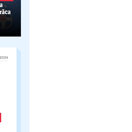
GNO,
PE DE
FER
talia a pus
ul atacant de la
utea tenta
a de a îmbrăca
stigios”
25.12.2024