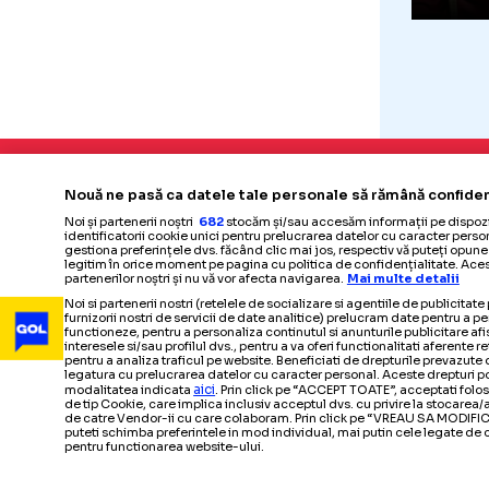
S
D
p