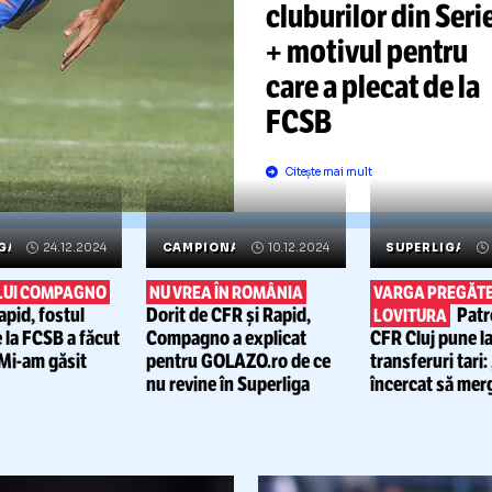
COMPA
DIALOG
GAZZE
Ce
jucător
le recoman
cluburilor 
+ motivul 
care a pleca
FCSB
Citește mai mult