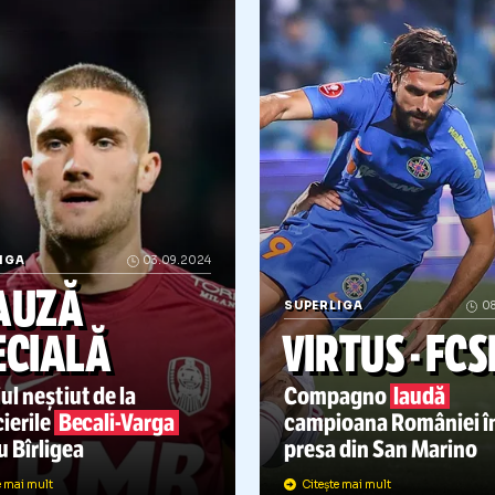
UPERLIGA
24.12.2024
CAMPIONATE
10.12.2024
S
Mesajul lu
AJUL LUI COMPAGNO
NU VREA ÎN ROMÂNIA
VAR
t de Rapid,
fostul
Dorit de CFR și Rapid,
LOV
ant de la FCSB
a făcut
Compagno a explicat
CFR 
țul:
„Mi-am
găsit
pentru
GOLAZO.ro
de ce
tran
pă”
nu revine în Superliga
înce