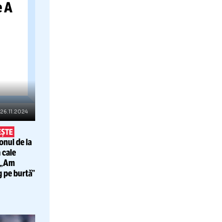
GNO,
 CU
TTA
i români
dă
din Serie A
pentru
t de la