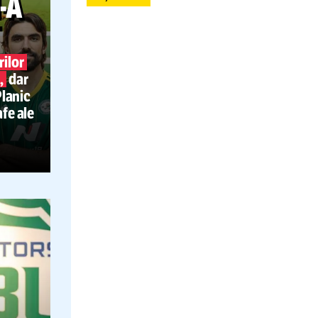
Tianjin Jinmen Tiger
24.07.2025
CARE
N-A
jeonbuk
ISTAT
-le
jucătorilor
li
i-a
gonit,
dar
onfirmat: Planic
 marile gafe ale
Amatorii, gloriile FCSB San Marino nu e