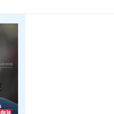
Salariu uriaș Andrea Compagno a ajuns 
11.01.2025