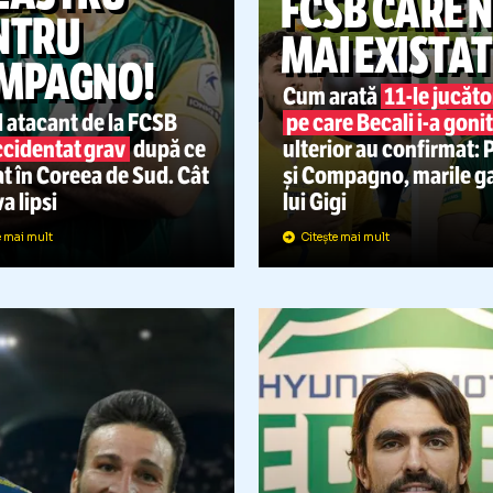
SUPERLIGA
DEZASTRU
FCSB 
PENTRU
MAI EX
COMPAGNO!
Cum arată
11
ostul atacant de la FCSB
pe care Beca
s-a
accidentat grav
după ce
ulterior au c
arcat în Coreea de Sud. Cât
și Compagno,
imp va lipsi
lui Gigi
Citește mai mult
Citește mai mult