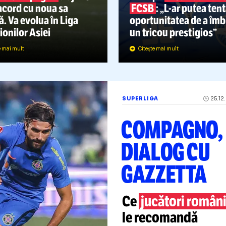
COMPA
APROA
TRANS
AMPIONATE
22.01.2025
SALARIU URIAȘ
O echipă din I
Andrea Compagno
a ajuns
ochii pe
fost
a un acord cu noua sa
FCSB
:
„L-ar
p
chipă. Va evolua în Liga
oportunitate
Campionilor Asiei
un tricou pre
Citește mai mult
Citește mai mult
SUPERLIGA