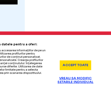
08.07.2024
S
-
FCSB
audă
omâniei în
n Marino