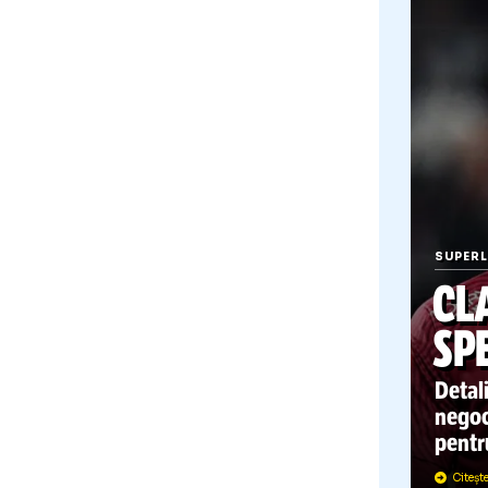
S
MES
Dori
atac
anun
echi