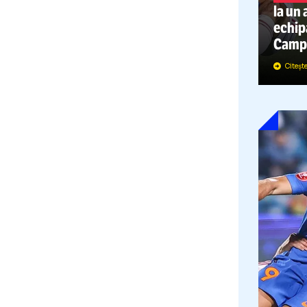
C
l
e