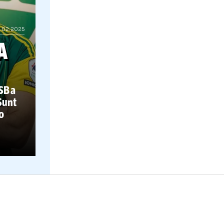
06.02.2025
GNO A
T
t de la FCSB a
ransfer:
„Sunt
ot începe o