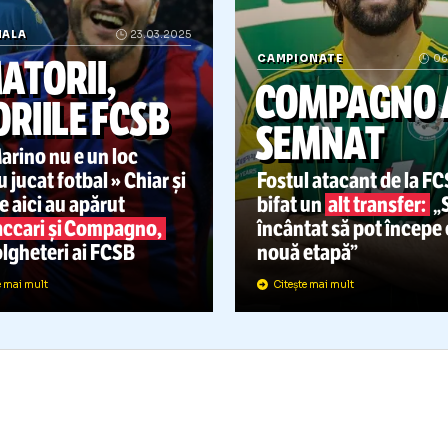
ATIONALA
23.03.2025
AMATORII,
CAMPIONATE
COMPA
GLORIILE FCSB
SEMNA
an Marino nu e un loc
entru jucat fotbal » Chiar și
Fostul atacan
șa, de aici au apărut
bifat un
alt t
Piovaccari și Compagno,
încântat să p
oi golgheteri ai FCSB
nouă etapă”
Citește mai mult
Citește mai mult