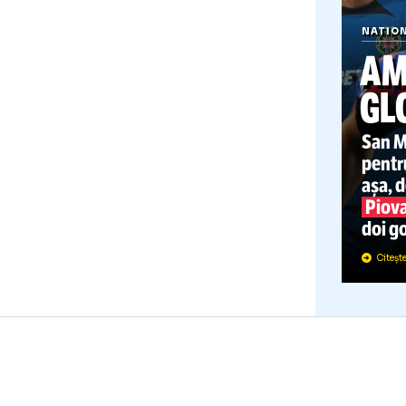
N
S
p
a
d