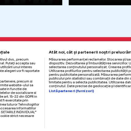
UPERLIGA
03.09.2024
CLAUZĂ
SUPERLIGA
SPECIALĂ
VIRTU
etaliul neștiut de la
Compagno
l
negocierile
Becali-Varga
campioana R
entru Bîrligea
presa din Sa
Citește mai mult
Citește mai mult