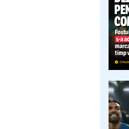
F
m
t