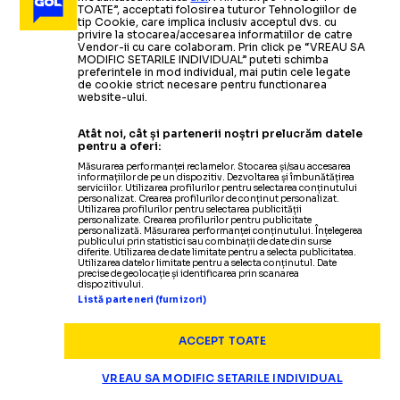
MITRIȚĂ, GOL
DE LA AGONIE LA
TOATE”, acceptati folosirea tuturor Tehnologiilor de
O nouă
„gaură” financiară
FIFA, PIERDERE IMENSĂ
tip Cookie, care implica inclusiv acceptul dvs. cu
FABULOS ÎN CHINA
EXTAZ
privire la stocarea/accesarea informatiilor de catre
provocată de Mondial: pagubă de peste 200 de
Vendor-ii cu care colaboram. Prin click pe “VREAU SA
milioane de dolari
MODIFIC SETARILE INDIVIDUAL” puteti schimba
preferintele in mod individual, mai putin cele legate
de cookie strict necesare pentru functionarea
FOTO.
FOTO.
Mijlocașul român a reușit
Mitriță,
penalty ratat
și
website-ului.
STRANIERI
15.05
un
pasă de gol contra lui Ioniță II și
GOLAZO
dintr-un
unghi
Atât noi, cât și partenerii noștri prelucrăm datele
FOTO:
STANCIU, UN NOU GOL SPECTACULOS ÎN CHINA
aproape imposibil
Burcă
pentru a oferi:
Căpitanul naționalei a marcat, dar
Dalian Yingbo
a
Măsurarea performanței reclamelor. Stocarea și/sau accesarea
informațiilor de pe un dispozitiv. Dezvoltarea și îmbunătățirea
pierdut un meci cu 5 goluri
Citește mai mult
Citește mai mult
serviciilor. Utilizarea profilurilor pentru selectarea conținutului
personalizat. Crearea profilurilor de conținut personalizat.
Utilizarea profilurilor pentru selectarea publicității
personalizate. Crearea profilurilor pentru publicitate
personalizată. Măsurarea performanței conținutului. Înțelegerea
publicului prin statistici sau combinații de date din surse
diferite. Utilizarea de date limitate pentru a selecta publicitatea.
Utilizarea datelor limitate pentru a selecta conținutul. Date
precise de geolocație și identificarea prin scanarea
ALTE SPORTURI
06.05
dispozitivului.
Listă parteneri (furnizori)
Naționala
ROMÂNIA, ELIMINATĂ DE CHINA
masculină părăsește
Mondialul de tenis de masă
»
ACCEPT TOATE
STRANIERI
STRANIERI
17.04
11.04
Eduard Ionescu a dat speranțe
SCENOGRAFIE
NICOLAE STANCIU,
VREAU SA MODIFIC SETARILE INDIVIDUAL
STRANIERI
22.04