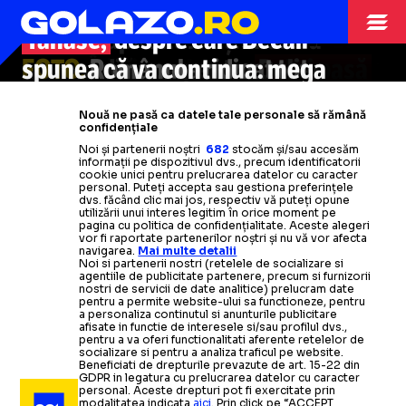
VINCLU!
LA PICIOARE!
MONDIAL ÎN CHINA
Răsturnare de situație cu
Florin
Motivul secret pentru care
FOTO.
Românul a ajuns la
4
FIFA ar
FOTO:
Tănase,
Căpitanul naționalei a
despre care Becali
vrea 16 naționale
meciuri consecutive cu gol
în plus la CM
»
Și-a
FOTO.
FOTO.
marcat din nou pentru Dalian
FOTO.
spunea că va continua: mega
Încă un meci cu
Românul a ridicat tot
Căpitanul naționalei este de
gol și pasă
CHINA
2030
calificat echipa în sferturile Cupei
neoprit în China. A marcat pentru
Yingbo, chiar împotriva
stadionul în picioare după
ofertă din China, e aproape să
decisivă
»
S-a
remarcat și fostul
fostei
doar 9
Nouă ne pasă ca datele tale personale să rămână
a
mijlocaș de la FCSB
semneze
sale echipe
minute
treia etapă consecutiv.
Și ce gol
Citește mai mult
Citește mai mult
confidențiale
Noi și partenerii noștri
682
stocăm și/sau accesăm
informații pe dispozitivul dvs., precum identificatorii
Citește mai mult
Citește mai mult
Citește mai mult
Citește mai mult
Citește mai mult
cookie unici pentru prelucrarea datelor cu caracter
personal. Puteți accepta sau gestiona preferințele
dvs. făcând clic mai jos, respectiv vă puteți opune
utilizării unui interes legitim în orice moment pe
pagina cu politica de confidențialitate. Aceste alegeri
vor fi raportate partenerilor noștri și nu vă vor afecta
navigarea.
Mai multe detalii
CAMPIONATUL MONDIAL
11.06
Noi si partenerii nostri (retelele de socializare si
agentiile de publicitate partenere, precum si furnizorii
nostri de servicii de date analitice) prelucram date
De la Japonia,
benzi
SPONSORII MONDIALULUI
pentru a permite website-ului sa functioneze, pentru
desenate și costume de baie, în 1986,
la China,
a personaliza continutul si anunturile publicitare
afisate in functie de interesele si/sau profilul dvs.,
petrol, bănci și companii aeriene în această vară
pentru a va oferi functionalitati aferente retelelor de
socializare si pentru a analiza traficul pe website.
STRANIERI
STRANIERI
06.05
10.05
Beneficiati de drepturile prevazute de art. 15-22 din
GDPR in legatura cu prelucrarea datelor cu caracter
CAMPIONATUL MONDIAL
19.05
personal. Aceste drepturi pot fi exercitate prin
modalitatea indicata
aici
. Prin click pe “ACCEPT