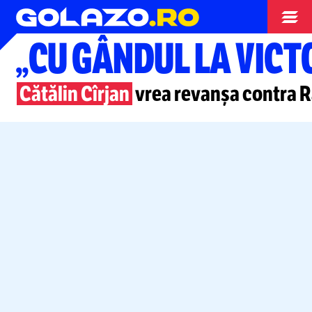
Superliga
„CU GÂNDUL LA VICT
Cătălin Cîrjan
vrea revanșa contra R