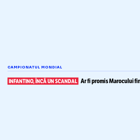
CAMPIONATUL MONDIAL
Ar fi promis Marocului
fi
INFANTINO, ÎNCĂ UN SCANDAL