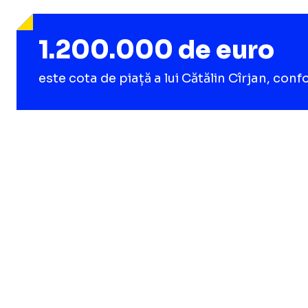
1.200.000 de euro
este cota de piață a lui Cătălin Cîrjan, co