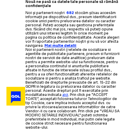
Nouă ne pasă ca datele tale personale să rămână
confidențiale
Noi și partenerii noștri
682
stocăm și/sau accesăm
informații pe dispozitivul dvs., precum identificatorii
cookie unici pentru prelucrarea datelor cu caracter
personal. Puteți accepta sau gestiona preferințele
dvs. făcând clic mai jos, respectiv vă puteți opune
utilizării unui interes legitim în orice moment pe
pagina cu politica de confidențialitate. Aceste alegeri
vor fi raportate partenerilor noștri și nu vă vor afecta
navigarea.
Mai multe detalii
Noi si partenerii nostri (retelele de socializare si
agentiile de publicitate partenere, precum si furnizorii
nostri de servicii de date analitice) prelucram date
pentru a permite website-ului sa functioneze, pentru
a personaliza continutul si anunturile publicitare
afisate in functie de interesele si/sau profilul dvs.,
pentru a va oferi functionalitati aferente retelelor de
socializare si pentru a analiza traficul pe website.
Beneficiati de drepturile prevazute de art. 15-22 din
GDPR in legatura cu prelucrarea datelor cu caracter
personal. Aceste drepturi pot fi exercitate prin
modalitatea indicata
aici
. Prin click pe “ACCEPT
TOATE”, acceptati folosirea tuturor Tehnologiilor de
tip Cookie, care implica inclusiv acceptul dvs. cu
privire la stocarea/accesarea informatiilor de catre
Vendor-ii cu care colaboram. Prin click pe “VREAU SA
MODIFIC SETARILE INDIVIDUAL” puteti schimba
preferintele in mod individual, mai putin cele legate
de cookie strict necesare pentru functionarea
website-ului.