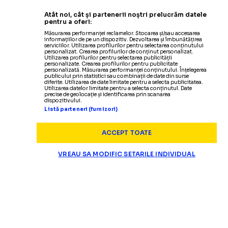
Atât noi, cât și partenerii noștri prelucrăm datele
pentru a oferi:
Măsurarea performanței reclamelor. Stocarea și/sau accesarea
informațiilor de pe un dispozitiv. Dezvoltarea și îmbunătățirea
serviciilor. Utilizarea profilurilor pentru selectarea conținutului
personalizat. Crearea profilurilor de conținut personalizat.
Utilizarea profilurilor pentru selectarea publicității
personalizate. Crearea profilurilor pentru publicitate
personalizată. Măsurarea performanței conținutului. Înțelegerea
publicului prin statistici sau combinații de date din surse
diferite. Utilizarea de date limitate pentru a selecta publicitatea.
Utilizarea datelor limitate pentru a selecta conținutul. Date
precise de geolocație și identificarea prin scanarea
dispozitivului.
Listă parteneri (furnizori)
ACCEPT TOATE
VREAU SA MODIFIC SETARILE INDIVIDUAL