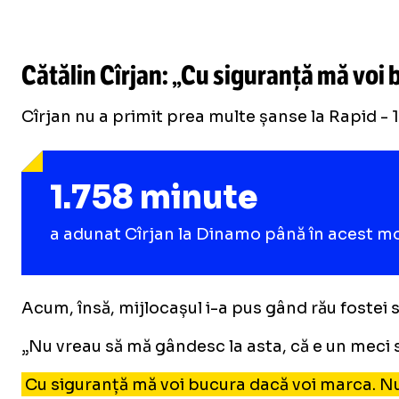
Cătălin Cîrjan: „Cu siguranță mă voi
Cîrjan nu a primit prea multe șanse la Rapid - 1
1.758 minute
a adunat Cîrjan la Dinamo până în acest 
Acum, însă, mijlocașul i-a pus gând rău fostei 
„Nu vreau să mă gândesc la asta, că e un meci sp
Cu siguranță mă voi bucura dacă voi marca. Nu