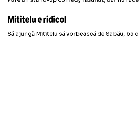
Pare un stand-up comedy răsuflat, dar nu râde 
Mititelu e ridicol
Să ajungă Mititelu să vorbească de Sabău, ba chi