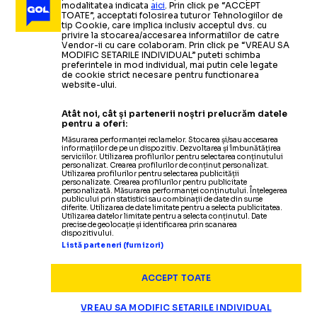
modalitatea indicata
aici
. Prin click pe “ACCEPT
TOATE”, acceptati folosirea tuturor Tehnologiilor de
tip Cookie, care implica inclusiv acceptul dvs. cu
privire la stocarea/accesarea informatiilor de catre
Vendor-ii cu care colaboram. Prin click pe “VREAU SA
MODIFIC SETARILE INDIVIDUAL” puteti schimba
preferintele in mod individual, mai putin cele legate
de cookie strict necesare pentru functionarea
website-ului.
Atât noi, cât și partenerii noștri prelucrăm datele
pentru a oferi:
Măsurarea performanței reclamelor. Stocarea și/sau accesarea
informațiilor de pe un dispozitiv. Dezvoltarea și îmbunătățirea
serviciilor. Utilizarea profilurilor pentru selectarea conținutului
personalizat. Crearea profilurilor de conținut personalizat.
Utilizarea profilurilor pentru selectarea publicității
personalizate. Crearea profilurilor pentru publicitate
personalizată. Măsurarea performanței conținutului. Înțelegerea
publicului prin statistici sau combinații de date din surse
diferite. Utilizarea de date limitate pentru a selecta publicitatea.
Utilizarea datelor limitate pentru a selecta conținutul. Date
precise de geolocație și identificarea prin scanarea
dispozitivului.
Listă parteneri (furnizori)
ACCEPT TOATE
VREAU SA MODIFIC SETARILE INDIVIDUAL