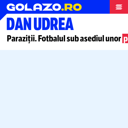
Opinii
DAN UDREA
Paraziții. Fotbalul sub asediul unor
p