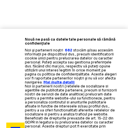
Nouă ne pasă ca datele tale personale să rămână
confidențiale
Noi și partenerii noștri
682
stocăm și/sau accesăm
informații pe dispozitivul dvs., precum identificatorii
cookie unici pentru prelucrarea datelor cu caracter
personal. Puteți accepta sau gestiona preferințele
dvs. făcând clic mai jos, respectiv vă puteți opune
utilizării unui interes legitim în orice moment pe
pagina cu politica de confidențialitate. Aceste alegeri
vor fi raportate partenerilor noștri și nu vă vor afecta
navigarea.
Mai multe detalii
Noi si partenerii nostri (retelele de socializare si
agentiile de publicitate partenere, precum si furnizorii
nostri de servicii de date analitice) prelucram date
SUPERLIGA
pentru a permite website-ului sa functioneze, pentru
a personaliza continutul si anunturile publicitare
afisate in functie de interesele si/sau profilul dvs.,
Un fost jucător al clujenilor a 
SITUAȚIE CRITICĂ LA CFR
pentru a va oferi functionalitati aferente retelelor de
socializare si pentru a analiza traficul pe website.
Beneficiati de drepturile prevazute de art. 15-22 din
GDPR in legatura cu prelucrarea datelor cu caracter
personal. Aceste drepturi pot fi exercitate prin