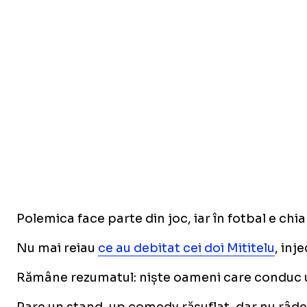
Polemica face parte din joc, iar în fotbal e chia
Nu mai reiau
ce au debitat cei doi Mititelu
, inj
Rămâne rezumatul: niște oameni care conduc un c