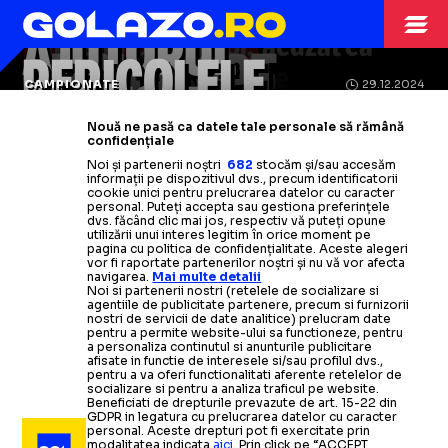
MESAJE ANALIZATE
CHATGPT
AJUTORUL
ALTE SPORTURI
08.09.2025
Antrenorul spaniol,
acuzat că
CU CHATGPT
PERICOLELE
Ovidiu Burcă folosește
făcea echipa, stabilea
CHATGPT
CHATGPT
CAMPIONATE
29.12.2024
transferurile și planifica
inteligența artificială
în
INTELIGENȚEI
CHAT GPT ÎL AJUTĂ
Reprezentanții Jandarmeriei
au
Nouă ne pasă ca datele tale personale să rămână
pregătirea echipei: „Am primit
deplasările cu ajutorul inteligenței
confidențiale
Un fost jucător al lui Manchester
cerut „aprobarea”
inteligenței
ARTIFICIALE
PE GUARDIOLA
Noi și partenerii noștri
682
stocăm și/sau accesăm
sugestii destul de bune”
artificiale
informații pe dispozitivul dvs., precum identificatorii
artificiale, înainte de Farul
United a obținut
un contract mai
-
FCSB:
cookie unici pentru prelucrarea datelor cu caracter
personal. Puteți accepta sau gestiona preferințele
banner patriotic sau legionar?
bun
folosind inteligența artificială
Citește mai mult
Citește mai mult
dvs. făcând clic mai jos, respectiv vă puteți opune
Două persoane, salvate cu
Opt sugestii de la inteligența
utilizării unui interes legitim în orice moment pe
pagina cu politica de confidențialitate. Aceste alegeri
vor fi raportate partenerilor noștri și nu vă vor afecta
Citește mai mult
Citește mai mult
elicopterul după ce au urmat un
artificială
pentru a o scoate din
navigarea.
Mai multe detalii
Noi si partenerii nostri (retelele de socializare si
criză pe Manchester City
traseu recomandat de ChatGPT
agentiile de publicitate partenere, precum si furnizorii
nostri de servicii de date analitice) prelucram date
pentru a permite website-ului sa functioneze, pentru
a personaliza continutul si anunturile publicitare
Citește mai mult
Citește mai mult
afisate in functie de interesele si/sau profilul dvs.,
pentru a va oferi functionalitati aferente retelelor de
socializare si pentru a analiza traficul pe website.
Beneficiati de drepturile prevazute de art. 15-22 din
GDPR in legatura cu prelucrarea datelor cu caracter
personal. Aceste drepturi pot fi exercitate prin
modalitatea indicata
aici
. Prin click pe “ACCEPT