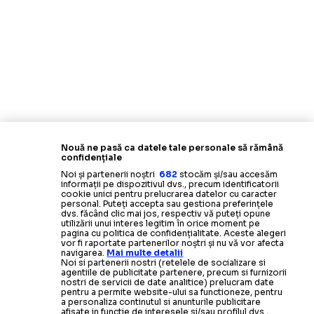
Nouă ne pasă ca datele tale personale să rămână
confidențiale
Noi și partenerii noștri
682
stocăm și/sau accesăm
informații pe dispozitivul dvs., precum identificatorii
cookie unici pentru prelucrarea datelor cu caracter
personal. Puteți accepta sau gestiona preferințele
dvs. făcând clic mai jos, respectiv vă puteți opune
utilizării unui interes legitim în orice moment pe
pagina cu politica de confidențialitate. Aceste alegeri
vor fi raportate partenerilor noștri și nu vă vor afecta
navigarea.
Mai multe detalii
Noi si partenerii nostri (retelele de socializare si
agentiile de publicitate partenere, precum si furnizorii
nostri de servicii de date analitice) prelucram date
pentru a permite website-ului sa functioneze, pentru
a personaliza continutul si anunturile publicitare
afisate in functie de interesele si/sau profilul dvs.,