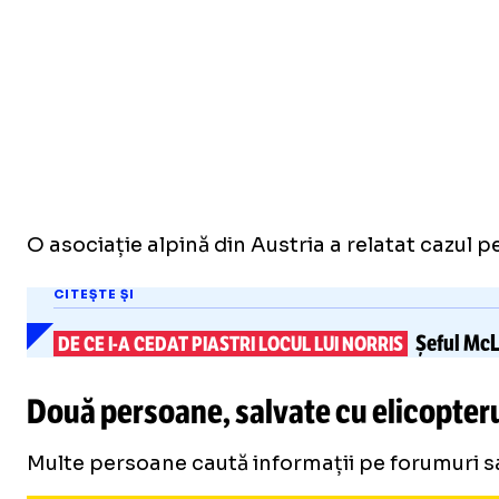
O asociație alpină din Austria a relatat cazul pe
CITEȘTE ȘI
Șeful Mc
DE CE
I-A
CEDAT PIASTRI LOCUL LUI NORRIS
Două persoane, salvate cu elicopte
Multe persoane caută informații pe forumuri sau 