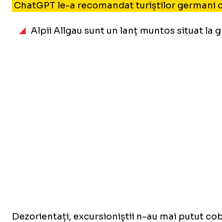
ChatGPT le-a recomandat turiștilor germani o 
Alpii Allgau sunt un lanț muntos situat la 
Dezorientați, excursioniștii n-au mai putut cobo