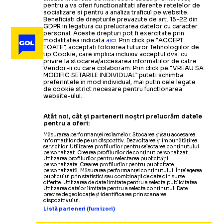
pentru a va oferi functionalitati aferente retelelor de
socializare si pentru a analiza traficul pe website.
Beneficiati de drepturile prevazute de art. 15-22 din
GDPR in legatura cu prelucrarea datelor cu caracter
personal. Aceste drepturi pot fi exercitate prin
modalitatea indicata
aici
. Prin click pe “ACCEPT
TOATE”, acceptati folosirea tuturor Tehnologiilor de
tip Cookie, care implica inclusiv acceptul dvs. cu
privire la stocarea/accesarea informatiilor de catre
Vendor-ii cu care colaboram. Prin click pe “VREAU SA
MODIFIC SETARILE INDIVIDUAL” puteti schimba
preferintele in mod individual, mai putin cele legate
de cookie strict necesare pentru functionarea
website-ului.
Atât noi, cât și partenerii noștri prelucrăm datele
pentru a oferi:
Măsurarea performanței reclamelor. Stocarea și/sau accesarea
informațiilor de pe un dispozitiv. Dezvoltarea și îmbunătățirea
serviciilor. Utilizarea profilurilor pentru selectarea conținutului
personalizat. Crearea profilurilor de conținut personalizat.
Utilizarea profilurilor pentru selectarea publicității
personalizate. Crearea profilurilor pentru publicitate
personalizată. Măsurarea performanței conținutului. Înțelegerea
publicului prin statistici sau combinații de date din surse
diferite. Utilizarea de date limitate pentru a selecta publicitatea.
Utilizarea datelor limitate pentru a selecta conținutul. Date
precise de geolocație și identificarea prin scanarea
dispozitivului.
Listă parteneri (furnizori)