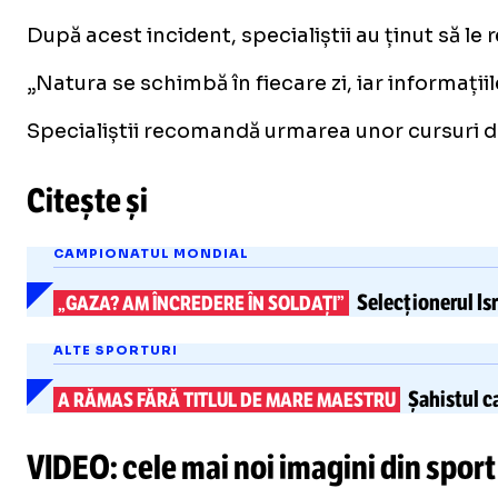
După acest incident, specialiștii au ținut să le
„Natura se schimbă în fiecare zi, iar informații
Specialiștii recomandă urmarea unor cursuri de
Citește și
CAMPIONATUL MONDIAL
Selecționerul Is
„GAZA? AM ÎNCREDERE ÎN SOLDAȚI”
ALTE SPORTURI
Șahistul c
A RĂMAS FĂRĂ TITLUL DE MARE MAESTRU
VIDEO: cele mai noi imagini din sport