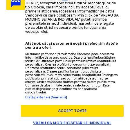
Răspunsul lui
Crin
MESSI SAU MARADONA?
oricine”
președinția României
TOATE”, acceptati folosirea tuturor Tehnologiilor de
Antonescu
: „
Pentru mine este așa cum a spus Fabio
tip Cookie, care implica inclusiv acceptul dvs. cu
privire la stocarea/accesarea informatiilor de catre
Capello”
Citește mai mult
Citește mai mult
Vendor-ii cu care colaboram. Prin click pe “VREAU SA
MODIFIC SETARILE INDIVIDUAL” puteti schimba
preferintele in mod individual, mai putin cele legate
SPECIAL
03.12.2024
de cookie strict necesare pentru functionarea
„GEORGESCU ȘI
website-ului.
ATLETISM
09.10.2024
SE IA DE „OAMENII
SUPERLIGA
06.03.2025
Atât noi, cât și partenerii noștri prelucrăm datele
ALTE SPORTURI
14.10.2024
BECALI DUC
pentru a oferi:
„DOVADĂ DE
Candidatul Coaliției la
Măsurarea performanței reclamelor. Stocarea și/sau accesarea
CRIN ANTONESCU, FAN FCSB
informațiilor de pe un dispozitiv. Dezvoltarea și îmbunătățirea
DIN BIROURI”
prezidențiale, previziune sumbră pentru
CSA
serviciilor. Utilizarea profilurilor pentru selectarea conținutului
ROMÂNIA ÎN
personalizat. Crearea profilurilor de conținut personalizat.
Steaua:
„Nu văd viitorul echipelor cu buget de stat”
Utilizarea profilurilor pentru selectarea publicității
LAȘITATE”
personalizate. Crearea profilurilor pentru publicitate
personalizată. Măsurarea performanței conținutului. Înțelegerea
PEȘTERĂ”
publicului prin statistici sau combinații de date din surse
Maricica Puică, fosta campioană
diferite. Utilizarea de date limitate pentru a selecta publicitatea.
OPINII
08.01.2025
Utilizarea datelor limitate pentru a selecta conținutul. Date
olimpică, interviu pentru
Elisabeta Lipă
, replică dură
precise de geolocație și identificarea prin scanarea
dispozitivului.
Ce-a
făcut Crin
în sport?
CĂTĂLIN TOLONTAN
Listă parteneri (furnizori)
Fost ministru al Sportului: „Să nu
pentru sportivii care o amenință
GOLAZO.ro: „
Să vedem dacă mă
ne întoarcem
cu plângeri penale: „Zici că renta e
atacă
” + Îl contrazice pe Crin
înainte de civilizație
ACCEPT TOATE
DIVERSE
23.12.2024
pentru a ne apăra valorile”
la mine în buzunar!”
Antonescu
VREAU SA MODIFIC SETARILE INDIVIDUAL
Fostul
ministru al sportului
CANDIDATUL COALIȚIEI