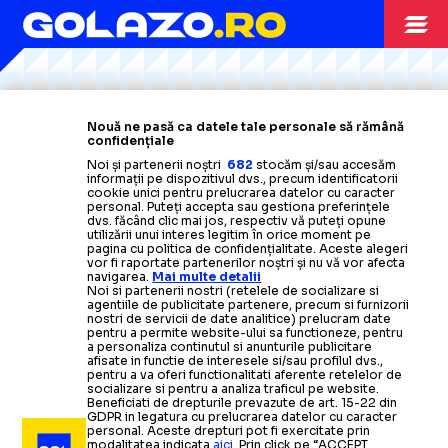
Citește mai mult
Citește mai mult
Citește mai mult
Citește mai mult
Citește mai mult
DIVERSE
28.04.2025
Nouă ne pasă ca datele tale personale să rămână
confidențiale
Scandal cu Nicușor Dan și
SPORTUL
I-A
ÎNCĂIERAT
Noi și partenerii noștri
682
stocăm și/sau accesăm
informații pe dispozitivul dvs., precum identificatorii
Crin Antonescu
la dezbaterea electorală de la Digi24
cookie unici pentru prelucrarea datelor cu caracter
SUPERLIGA
10.04.2025
» Subiectul: bazele sportive din București
personal. Puteți accepta sau gestiona preferințele
dvs. făcând clic mai jos, respectiv vă puteți opune
DIVERSE
24.03.2025
COTELE
utilizării unui interes legitim în orice moment pe
INVITAT SPECIAL?
pagina cu politica de confidențialitate. Aceste alegeri
SPECIAL
17.04.2025
vor fi raportate partenerilor noștri și nu vă vor afecta
navigarea.
Mai multe detalii
CANDIDAȚILOR
Noi si partenerii nostri (retelele de socializare si
CASELE DE PARIURI EVITĂ LUPTA PREZIDENȚIALĂ
agentiile de publicitate partenere, precum si furnizorii
Crin Antonescu
l-a
chemat pe
nostri de servicii de date analitice) prelucram date
Motivul pentru care cele mai mari agenții din
pentru a permite website-ului sa functioneze, pentru
a personaliza continutul si anunturile publicitare
Surpriză: după „evenimentul
David Popovici
la
podcast-ul
său
România
nu includ în oferta lor
cote pentru alegeri
afisate in functie de interesele si/sau profilul dvs.,
pentru a va oferi functionalitati aferente retelelor de
Lasconi”, cum
de campanie: „Cred că eşti în
s-au
modificat
socializare si pentru a analiza traficul pe website.
Beneficiati de drepturile prevazute de art. 15-22 din
CAMPIONATE
12.04.2025
șansele candidaților la
măsură să iei la întrebări pe
GDPR in legatura cu prelucrarea datelor cu caracter
personal. Aceste drepturi pot fi exercitate prin
modalitatea indicata
aici
. Prin click pe “ACCEPT