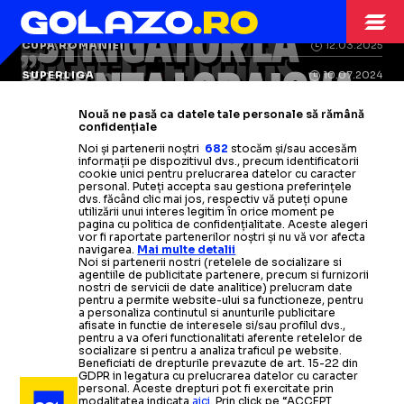
AUDIENȚĂ”
CLASICO
BAT PE ARENĂ!
„STRIGĂTOR LA
SUPERLIGA
04.02
CUPA ROMANIEI
12.03.2025
PANCU, FURIOS
Protestul
Data și ora
dinamoviștilor la
pentru meciul
CER!”
AVANTAJ CRAIOVA
PROGRAMARE
SUPERLIGA
10.07.2024
Probleme mari
cu programările:
meciul cu CFR Cluj: doar 180 de
Barcelona
-
Real Madrid, care
PROGRAM LIGA 1
primăria nu permite două meciuri
Antrenorul lui CFR Cluj,
enervat:
Nouă ne pasă ca datele tale personale să rămână
fani prezenți în peluza oaspete
poate decide titlul în La Liga
confidențiale
Oltenii au
Dinamoviștii se revoltă
două zile în plus
după
de
în 24h, cum a decis LPF. Ce
„Nici dacă făcea Gigi Corsicanu'
Noi și partenerii noștri
682
stocăm și/sau accesăm
programarea
odihnă înaintea duelului cu CFR
CFR Cluj
-
Universitatea Craiova
derby-ului
cu Rapid:
informații pe dispozitivul dvs., precum identificatorii
urmează
programările...”
Citește mai mult
Citește mai mult
cookie unici pentru prelucrarea datelor cu caracter
personal. Puteți accepta sau gestiona preferințele
„Al patrulea meci la rând luni
Cluj, din „sferturile” Cupei: „Ce aș
se joacă între meciurile celor două
dvs. făcând clic mai jos, respectiv vă puteți opune
utilizării unui interes legitim în orice moment pe
Citește mai mult
Citește mai mult
seara!”
mai putea spune?!”
din Conference League
pagina cu politica de confidențialitate. Aceste alegeri
vor fi raportate partenerilor noștri și nu vă vor afecta
navigarea.
Mai multe detalii
Noi si partenerii nostri (retelele de socializare si
Citește mai mult
Citește mai mult
Citește mai mult
agentiile de publicitate partenere, precum si furnizorii
nostri de servicii de date analitice) prelucram date
pentru a permite website-ului sa functioneze, pentru
a personaliza continutul si anunturile publicitare
afisate in functie de interesele si/sau profilul dvs.,
pentru a va oferi functionalitati aferente retelelor de
socializare si pentru a analiza traficul pe website.
SUPERLIGA
03.07.2024
Beneficiati de drepturile prevazute de art. 15-22 din
GDPR in legatura cu prelucrarea datelor cu caracter
LPF a anunțat
programarea
personal. Aceste drepturi pot fi exercitate prin
MECI LA ORA 22:00
modalitatea indicata
aici
. Prin click pe “ACCEPT