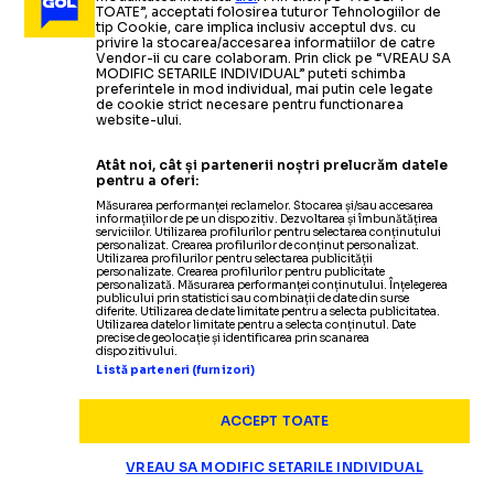
primelor 2 etape din Liga 1
TOATE”, acceptati folosirea tuturor Tehnologiilor de
tip Cookie, care implica inclusiv acceptul dvs. cu
privire la stocarea/accesarea informatiilor de catre
Vendor-ii cu care colaboram. Prin click pe “VREAU SA
MODIFIC SETARILE INDIVIDUAL” puteti schimba
preferintele in mod individual, mai putin cele legate
de cookie strict necesare pentru functionarea
website-ului.
Atât noi, cât și partenerii noștri prelucrăm datele
pentru a oferi:
Măsurarea performanței reclamelor. Stocarea și/sau accesarea
informațiilor de pe un dispozitiv. Dezvoltarea și îmbunătățirea
serviciilor. Utilizarea profilurilor pentru selectarea conținutului
personalizat. Crearea profilurilor de conținut personalizat.
Utilizarea profilurilor pentru selectarea publicității
personalizate. Crearea profilurilor pentru publicitate
personalizată. Măsurarea performanței conținutului. Înțelegerea
publicului prin statistici sau combinații de date din surse
Termeni și condiții
diferite. Utilizarea de date limitate pentru a selecta publicitatea.
Politica de confidențialitate
Utilizarea datelor limitate pentru a selecta conținutul. Date
precise de geolocație și identificarea prin scanarea
Modifică Setările
dispozitivului.
Contact
Listă parteneri (furnizori)
Echipa
ACCEPT TOATE
VREAU SA MODIFIC SETARILE INDIVIDUAL