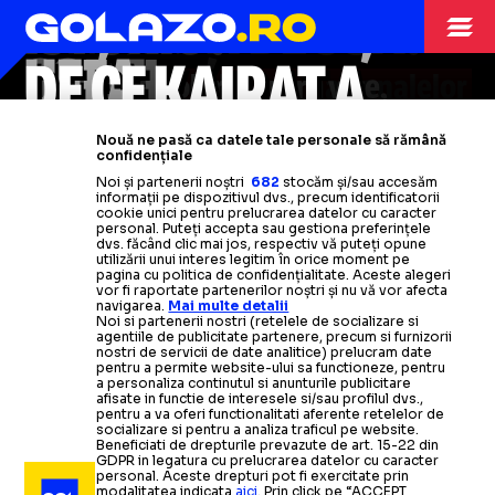
TRAGEREA LA
OBȚINUT REACȚIA
REFUZAȚI DE SUA!
ISTORIC?
LIGA CAMPIONILOR
21.08.2025
SORȚI
UEFA
DE CE KAIRAT A
Probleme la
15.000 de dolari pentru vize,
călătoria naționalelor
VIZE
prețuri șocante la bilete și
la CM 2026.
Ce au pățit Elveția și
AVUT VIZE ȘI FCSB
O națională calificată la CM 2026
Ce spune forul european cu privire
Nouă ne pasă ca datele tale personale să rămână
Africa de Sud: „Suntem făcuți să
hoteluri.
Panică în SUA înainte de
confidențiale
la
refuză să trimită o delegație
scandalul vizelor refuzate
în
NU!
Noi și partenerii noștri
682
stocăm și/sau accesăm
părem proști”
turneul final
informații pe dispozitivul dvs., precum identificatorii
SUA » Mesaj direct pentru FIFA și
pentru 3 jucători de la FCSB:
cookie unici pentru prelucrarea datelor cu caracter
personal. Puteți accepta sau gestiona preferințele
americani
„Ajutăm când ni se cere”
Citește mai mult
Citește mai mult
dvs. făcând clic mai jos, respectiv vă puteți opune
Cum a rezolvat echipa kazahă
utilizării unui interes legitim în orice moment pe
pagina cu politica de confidențialitate. Aceste alegeri
vor fi raportate partenerilor noștri și nu vă vor afecta
Citește mai mult
Citește mai mult
problema vizelor.
Ce a făcut față
navigarea.
Mai multe detalii
Noi si partenerii nostri (retelele de socializare si
de FCSB!
agentiile de publicitate partenere, precum si furnizorii
nostri de servicii de date analitice) prelucram date
pentru a permite website-ului sa functioneze, pentru
a personaliza continutul si anunturile publicitare
Citește mai mult
afisate in functie de interesele si/sau profilul dvs.,
pentru a va oferi functionalitati aferente retelelor de
socializare si pentru a analiza traficul pe website.
Beneficiati de drepturile prevazute de art. 15-22 din
GDPR in legatura cu prelucrarea datelor cu caracter
personal. Aceste drepturi pot fi exercitate prin
modalitatea indicata
aici
. Prin click pe “ACCEPT