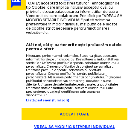
TOATE”, acceptati folosirea tuturor Tehnologiilor de
tip Cookie, care implica inclusiv acceptul dvs. cu
privire la stocarea/accesarea informatiilor de catre
Vendor-ii cu care colaboram. Prin click pe “VREAU SA
MODIFIC SETARILE INDIVIDUAL” puteti schimba
preferintele in mod individual, mai putin cele legate
de cookie strict necesare pentru functionarea
website-ului.
Atât noi, cât și partenerii noștri prelucrăm datele
pentru a oferi:
Măsurarea performanței reclamelor. Stocarea și/sau accesarea
informațiilor de pe un dispozitiv. Dezvoltarea și îmbunătățirea
serviciilor. Utilizarea profilurilor pentru selectarea conținutului
personalizat. Crearea profilurilor de conținut personalizat.
Utilizarea profilurilor pentru selectarea publicității
Termeni și condiții
personalizate. Crearea profilurilor pentru publicitate
personalizată. Măsurarea performanței conținutului. Înțelegerea
Politica de confidențialitate
publicului prin statistici sau combinații de date din surse
diferite. Utilizarea de date limitate pentru a selecta publicitatea.
Modifică Setările
Utilizarea datelor limitate pentru a selecta conținutul. Date
precise de geolocație și identificarea prin scanarea
Contact
dispozitivului.
Echipa
Listă parteneri (furnizori)
ACCEPT TOATE
VREAU SA MODIFIC SETARILE INDIVIDUAL