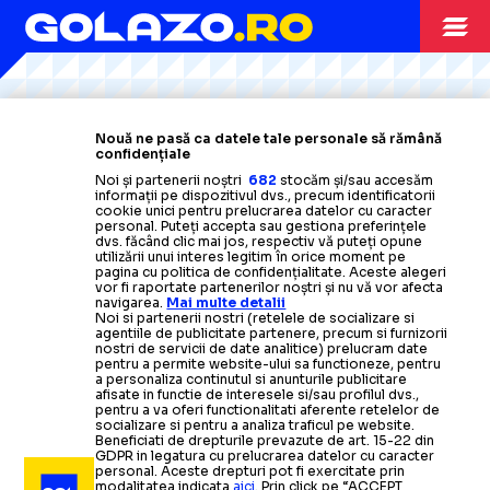
Citește mai mult
Citește mai mult
Citește mai mult
Citește mai mult
Citește mai mult
EUROPA LEAGUE
14.02.2025
Nouă ne pasă ca datele tale personale să rămână
confidențiale
Fundașul a dezvăluit
DAWA, EROUL CAMPIOANEI
Noi și partenerii noștri
682
stocăm și/sau accesăm
informații pe dispozitivul dvs., precum identificatorii
strategia
de la golul victoriei cu PAOK: „Am simțit
cookie unici pentru prelucrarea datelor cu caracter
că o să marchez”
personal. Puteți accepta sau gestiona preferințele
EUROPA LEAGUE
13.02.2025
dvs. făcând clic mai jos, respectiv vă puteți opune
S-AU
REVANȘAT ÎN
utilizării unui interes legitim în orice moment pe
pagina cu politica de confidențialitate. Aceste alegeri
EUROPA LEAGUE
14.02.2025
vor fi raportate partenerilor noștri și nu vă vor afecta
EUROPA LEAGUE
14.02.2025
navigarea.
Mai multe detalii
EUROPA LEAGUE
TRIBUNE
Noi si partenerii nostri (retelele de socializare si
Patronul FCSB, despre
„INSPIRAȚIE DIVINĂ”
agentiile de publicitate partenere, precum si furnizorii
nostri de servicii de date analitice) prelucram date
schimbările
de la pauza meciului cu PAOK: „Deciziile
pentru a permite website-ului sa functioneze, pentru
a personaliza continutul si anunturile publicitare
nu au fost greu de luat”
VIDEO.
Galatasaray
Spectacol în alb și negru pe
, de nerecunoscut în
afisate in functie de interesele si/sau profilul dvs.,
pentru a va oferi functionalitati aferente retelelor de
socializare si pentru a analiza traficul pe website.
Olanda! FCSB bate din nou la
Toumba: ultrașii lui PAOK
au făcut
Beneficiati de drepturile prevazute de art. 15-22 din
OPINII
14.02.2025
GDPR in legatura cu prelucrarea datelor cu caracter
PAOK
legea
la Salonic
personal. Aceste drepturi pot fi exercitate prin
modalitatea indicata
aici
. Prin click pe “ACCEPT