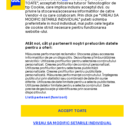
TOATE”, acceptati folosirea tuturor Tehnologiilor de
tip Cookie, care implica inclusiv acceptul dvs. cu
privire la stocarea/accesarea informatiilor de catre
Vendor-ii cu care colaboram. Prin click pe “VREAU SA
MODIFIC SETARILE INDIVIDUAL” puteti schimba
preferintele in mod individual, mai putin cele legate
de cookie strict necesare pentru functionarea
website-ului.
Atât noi, cât și partenerii noștri prelucrăm datele
pentru a oferi:
Măsurarea performanței reclamelor. Stocarea și/sau accesarea
informațiilor de pe un dispozitiv. Dezvoltarea și îmbunătățirea
serviciilor. Utilizarea profilurilor pentru selectarea conținutului
personalizat. Crearea profilurilor de conținut personalizat.
Utilizarea profilurilor pentru selectarea publicității
Termeni și condiții
personalizate. Crearea profilurilor pentru publicitate
personalizată. Măsurarea performanței conținutului. Înțelegerea
Politica de confidențialitate
publicului prin statistici sau combinații de date din surse
diferite. Utilizarea de date limitate pentru a selecta publicitatea.
Modifică Setările
Utilizarea datelor limitate pentru a selecta conținutul. Date
precise de geolocație și identificarea prin scanarea
Contact
dispozitivului.
Echipa
Listă parteneri (furnizori)
ACCEPT TOATE
VREAU SA MODIFIC SETARILE INDIVIDUAL