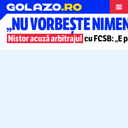
Superliga
„NU VORBEȘTE NIMEN
Nistor acuză arbitrajul
cu FCSB: „E p