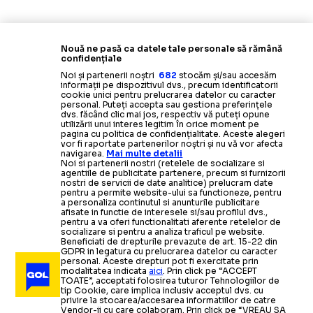
Nouă ne pasă ca datele tale personale să rămână
confidențiale
Noi și partenerii noștri
682
stocăm și/sau accesăm
informații pe dispozitivul dvs., precum identificatorii
cookie unici pentru prelucrarea datelor cu caracter
personal. Puteți accepta sau gestiona preferințele
dvs. făcând clic mai jos, respectiv vă puteți opune
utilizării unui interes legitim în orice moment pe
pagina cu politica de confidențialitate. Aceste alegeri
vor fi raportate partenerilor noștri și nu vă vor afecta
navigarea.
Mai multe detalii
Noi si partenerii nostri (retelele de socializare si
agentiile de publicitate partenere, precum si furnizorii
nostri de servicii de date analitice) prelucram date
pentru a permite website-ului sa functioneze, pentru
a personaliza continutul si anunturile publicitare
afisate in functie de interesele si/sau profilul dvs.,
pentru a va oferi functionalitati aferente retelelor de
socializare si pentru a analiza traficul pe website.
Beneficiati de drepturile prevazute de art. 15-22 din
GDPR in legatura cu prelucrarea datelor cu caracter
personal. Aceste drepturi pot fi exercitate prin
modalitatea indicata
aici
. Prin click pe “ACCEPT
TOATE”, acceptati folosirea tuturor Tehnologiilor de
tip Cookie, care implica inclusiv acceptul dvs. cu
privire la stocarea/accesarea informatiilor de catre
Vendor-ii cu care colaboram. Prin click pe “VREAU SA