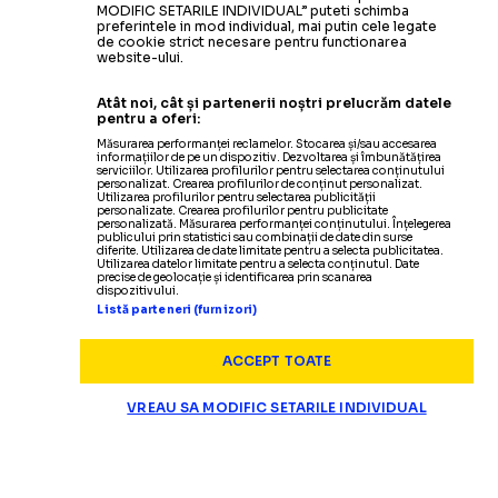
MODIFIC SETARILE INDIVIDUAL” puteti schimba
preferintele in mod individual, mai putin cele legate
de cookie strict necesare pentru functionarea
website-ului.
Atât noi, cât și partenerii noștri prelucrăm datele
pentru a oferi:
Măsurarea performanței reclamelor. Stocarea și/sau accesarea
informațiilor de pe un dispozitiv. Dezvoltarea și îmbunătățirea
serviciilor. Utilizarea profilurilor pentru selectarea conținutului
personalizat. Crearea profilurilor de conținut personalizat.
Utilizarea profilurilor pentru selectarea publicității
personalizate. Crearea profilurilor pentru publicitate
personalizată. Măsurarea performanței conținutului. Înțelegerea
publicului prin statistici sau combinații de date din surse
diferite. Utilizarea de date limitate pentru a selecta publicitatea.
Utilizarea datelor limitate pentru a selecta conținutul. Date
precise de geolocație și identificarea prin scanarea
dispozitivului.
Listă parteneri (furnizori)
ACCEPT TOATE
VREAU SA MODIFIC SETARILE INDIVIDUAL