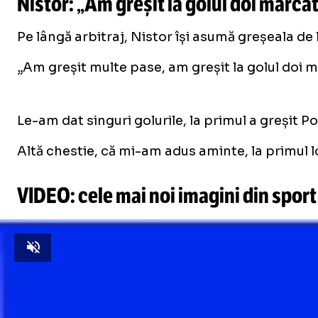
Nistor: „Am greșit la golul doi marca
Pe lângă arbitraj, Nistor își asumă greșeala de la
„Am greșit multe pase, am greșit la golul doi m
/
Unmute
Le-am dat singuri golurile, la primul a greșit P
Unmute
Altă chestie, că mi-am adus aminte, la primul lo
VIDEO: cele mai noi imagini din sport
Unmute