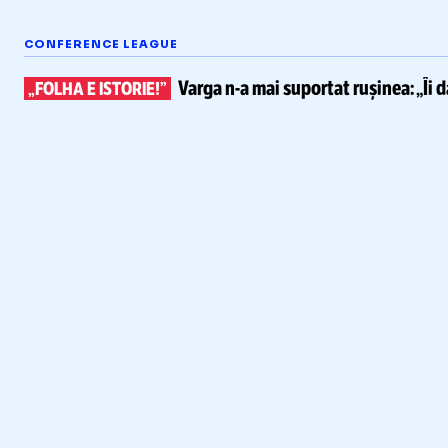
CONFERENCE LEAGUE
Varga
n-a
mai suportat rușinea:
„Îi 
„FOLHA E ISTORIE!”