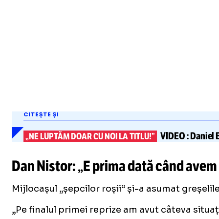
CITEȘTE ȘI
VIDEO
:
Daniel 
„NE LUPTĂM DOAR CU NOI LA TITLU!”
Dan Nistor: „E prima dată când avem 
Mijlocașul „șepcilor roșii” și-a asumat greșelil
„Pe finalul primei reprize am avut câteva situa