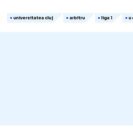
universitatea cluj
arbitru
liga 1
u 