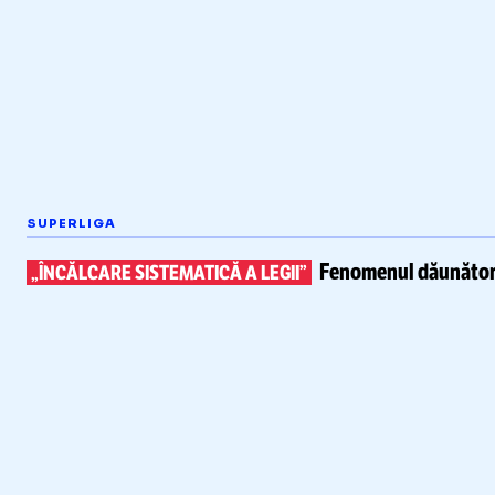
SUPERLIGA
Fenomenul dăunător 
„ÎNCĂLCARE SISTEMATICĂ A LEGII”