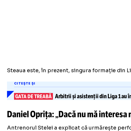
Steaua este, în prezent, singura formație din Li
CITEȘTE ȘI
Arbitrii și asistenții
din Liga 1 au 
GATA DE TREABĂ
Daniel Oprița: „Dacă nu mă interesa 
Antrenorul Stelei a explicat că urmărește perf