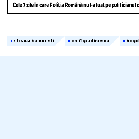
Cele 7 zile în care Poliția Română nu l-a luat pe politicianu
steaua bucuresti
emil gradinescu
bogd