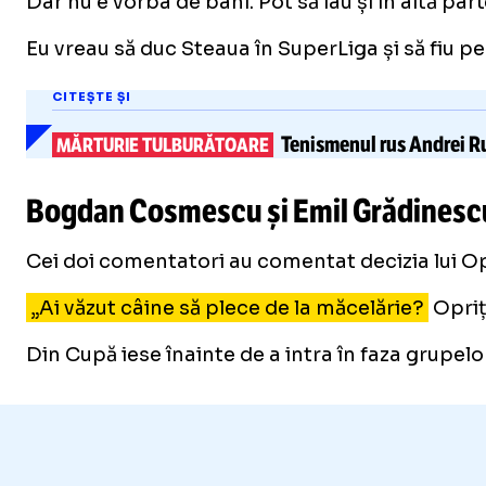
Dar nu e vorba de bani. Pot să iau și în altă par
Eu vreau să duc Steaua în SuperLiga și să fiu pe
CITEȘTE ȘI
Tenismenul rus Andrei Rub
MĂRTURIE TULBURĂTOARE
Bogdan Cosmescu și Emil Grădines
Cei doi comentatori au comentat decizia lui Opri
„Ai văzut câine să plece de la măcelărie?
Oprița
Din Cupă iese înainte de a intra în faza grupelo