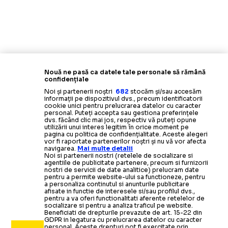
Nouă ne pasă ca datele tale personale să rămână
confidențiale
Noi și partenerii noștri
682
stocăm și/sau accesăm
informații pe dispozitivul dvs., precum identificatorii
cookie unici pentru prelucrarea datelor cu caracter
personal. Puteți accepta sau gestiona preferințele
dvs. făcând clic mai jos, respectiv vă puteți opune
utilizării unui interes legitim în orice moment pe
pagina cu politica de confidențialitate. Aceste alegeri
vor fi raportate partenerilor noștri și nu vă vor afecta
navigarea.
Mai multe detalii
Noi si partenerii nostri (retelele de socializare si
agentiile de publicitate partenere, precum si furnizorii
nostri de servicii de date analitice) prelucram date
pentru a permite website-ului sa functioneze, pentru
a personaliza continutul si anunturile publicitare
afisate in functie de interesele si/sau profilul dvs.,
pentru a va oferi functionalitati aferente retelelor de
socializare si pentru a analiza traficul pe website.
Beneficiati de drepturile prevazute de art. 15-22 din
GDPR in legatura cu prelucrarea datelor cu caracter
personal. Aceste drepturi pot fi exercitate prin