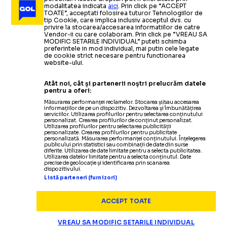
modalitatea indicata
aici
. Prin click pe “ACCEPT
TOATE”, acceptati folosirea tuturor Tehnologiilor de
tip Cookie, care implica inclusiv acceptul dvs. cu
privire la stocarea/accesarea informatiilor de catre
Vendor-ii cu care colaboram. Prin click pe “VREAU SA
MODIFIC SETARILE INDIVIDUAL” puteti schimba
preferintele in mod individual, mai putin cele legate
de cookie strict necesare pentru functionarea
website-ului.
Atât noi, cât și partenerii noștri prelucrăm datele
pentru a oferi:
Măsurarea performanței reclamelor. Stocarea și/sau accesarea
informațiilor de pe un dispozitiv. Dezvoltarea și îmbunătățirea
serviciilor. Utilizarea profilurilor pentru selectarea conținutului
personalizat. Crearea profilurilor de conținut personalizat.
Utilizarea profilurilor pentru selectarea publicității
personalizate. Crearea profilurilor pentru publicitate
personalizată. Măsurarea performanței conținutului. Înțelegerea
publicului prin statistici sau combinații de date din surse
diferite. Utilizarea de date limitate pentru a selecta publicitatea.
Utilizarea datelor limitate pentru a selecta conținutul. Date
precise de geolocație și identificarea prin scanarea
dispozitivului.
Listă parteneri (furnizori)
ACCEPT TOATE
VREAU SA MODIFIC SETARILE INDIVIDUAL