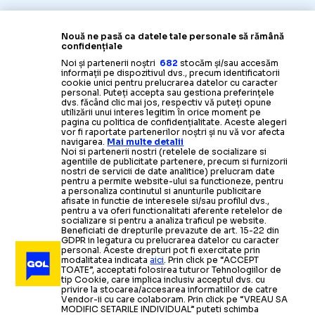
Nouă ne pasă ca datele tale personale să rămână
confidențiale
Noi și partenerii noștri
682
stocăm și/sau accesăm
informații pe dispozitivul dvs., precum identificatorii
cookie unici pentru prelucrarea datelor cu caracter
personal. Puteți accepta sau gestiona preferințele
dvs. făcând clic mai jos, respectiv vă puteți opune
utilizării unui interes legitim în orice moment pe
pagina cu politica de confidențialitate. Aceste alegeri
vor fi raportate partenerilor noștri și nu vă vor afecta
navigarea.
Mai multe detalii
Noi si partenerii nostri (retelele de socializare si
agentiile de publicitate partenere, precum si furnizorii
nostri de servicii de date analitice) prelucram date
pentru a permite website-ului sa functioneze, pentru
a personaliza continutul si anunturile publicitare
afisate in functie de interesele si/sau profilul dvs.,
pentru a va oferi functionalitati aferente retelelor de
socializare si pentru a analiza traficul pe website.
Beneficiati de drepturile prevazute de art. 15-22 din
GDPR in legatura cu prelucrarea datelor cu caracter
personal. Aceste drepturi pot fi exercitate prin
modalitatea indicata
aici
. Prin click pe “ACCEPT
TOATE”, acceptati folosirea tuturor Tehnologiilor de
tip Cookie, care implica inclusiv acceptul dvs. cu
privire la stocarea/accesarea informatiilor de catre
Vendor-ii cu care colaboram. Prin click pe “VREAU SA
MODIFIC SETARILE INDIVIDUAL” puteti schimba