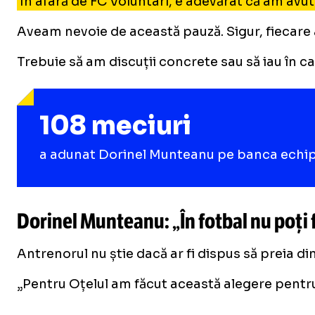
În afară de FC Voluntari, e adevărat că am avut
Aveam nevoie de această pauză. Sigur, fiecare a
Trebuie să am discuții concrete sau să iau în c
108 meciuri
a adunat Dorinel Munteanu pe banca echipei O
Dorinel Munteanu: „În fotbal nu poți
Antrenorul nu știe dacă ar fi dispus să preia di
„Pentru Oțelul am făcut această alegere pentru