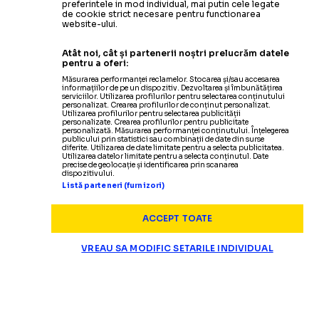
preferintele in mod individual, mai putin cele legate
de cookie strict necesare pentru functionarea
website-ului.
Atât noi, cât și partenerii noștri prelucrăm datele
pentru a oferi:
Măsurarea performanței reclamelor. Stocarea și/sau accesarea
informațiilor de pe un dispozitiv. Dezvoltarea și îmbunătățirea
serviciilor. Utilizarea profilurilor pentru selectarea conținutului
personalizat. Crearea profilurilor de conținut personalizat.
Utilizarea profilurilor pentru selectarea publicității
personalizate. Crearea profilurilor pentru publicitate
personalizată. Măsurarea performanței conținutului. Înțelegerea
publicului prin statistici sau combinații de date din surse
diferite. Utilizarea de date limitate pentru a selecta publicitatea.
Utilizarea datelor limitate pentru a selecta conținutul. Date
precise de geolocație și identificarea prin scanarea
dispozitivului.
Listă parteneri (furnizori)
ACCEPT TOATE
VREAU SA MODIFIC SETARILE INDIVIDUAL