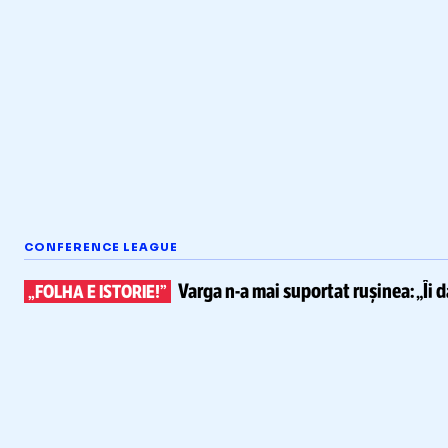
CONFERENCE LEAGUE
Varga
n-a
mai suportat rușinea:
„Îi 
„FOLHA E ISTORIE!”