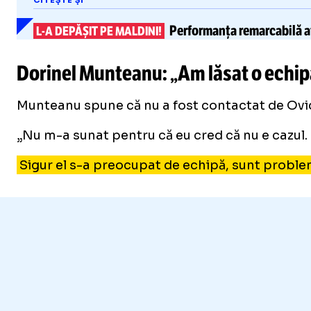
CITEȘTE ȘI
Performanța remarcabilă a
L-A
DEPĂȘIT PE MALDINI!
Dorinel Munteanu: „Am lăsat o echipă 
Munteanu spune că nu a fost contactat de Ovidiu
„Nu m-a sunat pentru că eu cred că nu e cazul. O
Sigur el s-a preocupat de echipă, sunt problem