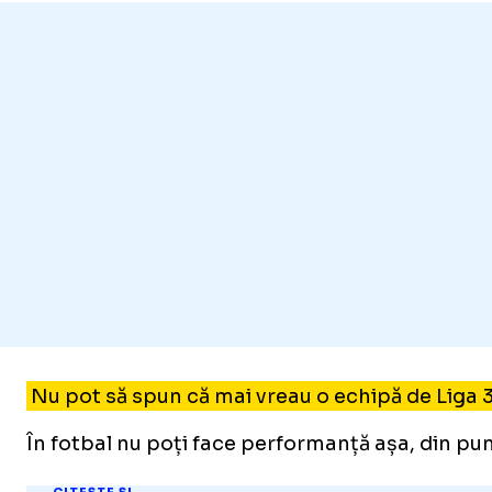
Nu pot să spun că mai vreau o echipă de Liga 
În fotbal nu poți face performanță așa, din pu