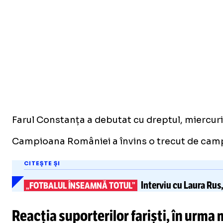
Farul Constanța a debutat cu dreptul, miercuri, î
Campioana României a învins o trecut de campio
CITEȘTE ȘI
Interviu cu Laura Rus
„FOTBALUL ÎNSEAMNĂ TOTUL”
Reacția suporterilor fariști, în urm