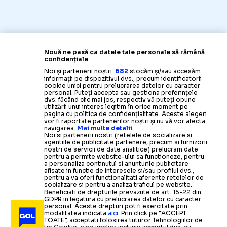
Nouă ne pasă ca datele tale personale să rămână
confidențiale
Noi și partenerii noștri
682
stocăm și/sau accesăm
informații pe dispozitivul dvs., precum identificatorii
cookie unici pentru prelucrarea datelor cu caracter
personal. Puteți accepta sau gestiona preferințele
dvs. făcând clic mai jos, respectiv vă puteți opune
utilizării unui interes legitim în orice moment pe
pagina cu politica de confidențialitate. Aceste alegeri
vor fi raportate partenerilor noștri și nu vă vor afecta
navigarea.
Mai multe detalii
Noi si partenerii nostri (retelele de socializare si
agentiile de publicitate partenere, precum si furnizorii
nostri de servicii de date analitice) prelucram date
pentru a permite website-ului sa functioneze, pentru
a personaliza continutul si anunturile publicitare
afisate in functie de interesele si/sau profilul dvs.,
pentru a va oferi functionalitati aferente retelelor de
socializare si pentru a analiza traficul pe website.
Beneficiati de drepturile prevazute de art. 15-22 din
GDPR in legatura cu prelucrarea datelor cu caracter
personal. Aceste drepturi pot fi exercitate prin
modalitatea indicata
aici
. Prin click pe “ACCEPT
TOATE”, acceptati folosirea tuturor Tehnologiilor de