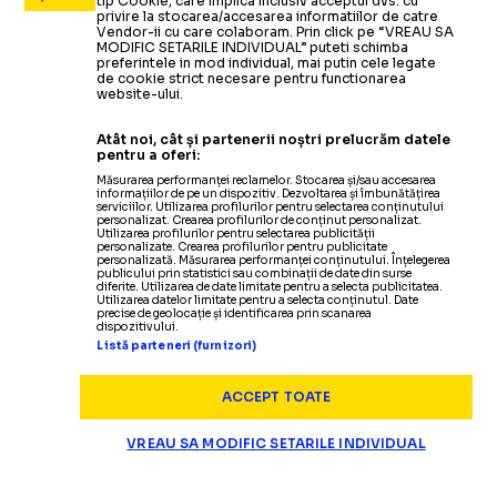
tip Cookie, care implica inclusiv acceptul dvs. cu
privire la stocarea/accesarea informatiilor de catre
Vendor-ii cu care colaboram. Prin click pe “VREAU SA
MODIFIC SETARILE INDIVIDUAL” puteti schimba
preferintele in mod individual, mai putin cele legate
de cookie strict necesare pentru functionarea
website-ului.
Atât noi, cât și partenerii noștri prelucrăm datele
pentru a oferi:
Măsurarea performanței reclamelor. Stocarea și/sau accesarea
informațiilor de pe un dispozitiv. Dezvoltarea și îmbunătățirea
serviciilor. Utilizarea profilurilor pentru selectarea conținutului
personalizat. Crearea profilurilor de conținut personalizat.
Utilizarea profilurilor pentru selectarea publicității
personalizate. Crearea profilurilor pentru publicitate
personalizată. Măsurarea performanței conținutului. Înțelegerea
publicului prin statistici sau combinații de date din surse
diferite. Utilizarea de date limitate pentru a selecta publicitatea.
Utilizarea datelor limitate pentru a selecta conținutul. Date
precise de geolocație și identificarea prin scanarea
dispozitivului.
Listă parteneri (furnizori)
ACCEPT TOATE
VREAU SA MODIFIC SETARILE INDIVIDUAL