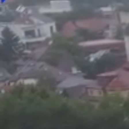
Foto
1
/
10
:
Farul Constanța - KFF Mitrovica, UEFA Women's 