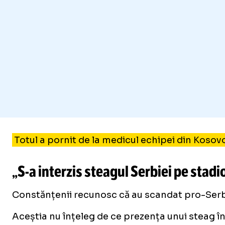
Totul a pornit de la medicul echipei din Kosovo
„
S-a
interzis steagul Serbiei pe stad
Constănțenii recunosc că au scandat pro-Serbi
Aceștia nu înțeleg de ce prezența unui steag în 