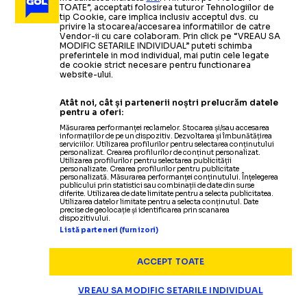
semnat pe 3 ani
: „Îi dorim cât mai multe realizări”
TOATE”, acceptati folosirea tuturor Tehnologiilor de
tip Cookie, care implica inclusiv acceptul dvs. cu
privire la stocarea/accesarea informatiilor de catre
Vendor-ii cu care colaboram. Prin click pe “VREAU SA
MODIFIC SETARILE INDIVIDUAL” puteti schimba
preferintele in mod individual, mai putin cele legate
de cookie strict necesare pentru functionarea
CAMPIONATE
01.11.2024
website-ului.
RUBEN AMORIM, OFICIAL LA MANCHESTER UNITED
Atât noi, cât și partenerii noștri prelucrăm datele
Tehnicianul lui Sporting
îl înlocuiește pe Erik Ten
pentru a oferi:
Hag
Măsurarea performanței reclamelor. Stocarea și/sau accesarea
informațiilor de pe un dispozitiv. Dezvoltarea și îmbunătățirea
serviciilor. Utilizarea profilurilor pentru selectarea conținutului
personalizat. Crearea profilurilor de conținut personalizat.
Utilizarea profilurilor pentru selectarea publicității
SUPERLIGA
21.08.2024
personalizate. Crearea profilurilor pentru publicitate
personalizată. Măsurarea performanței conținutului. Înțelegerea
publicului prin statistici sau combinații de date din surse
Prezentat la CFR Cluj: „Revine în locul în
diferite. Utilizarea de date limitate pentru a selecta publicitatea.
OFICIAL
ARHIVA FOTBAL
22.03.2011
Utilizarea datelor limitate pentru a selecta conținutul. Date
care a trăit cele mai mari
performanțe
”
precise de geolocație și identificarea prin scanarea
dispozitivului.
Vasile Turcu
s-a
retras oficial de la
Listă parteneri (furnizori)
Dinamo
ARHIVA FOTBAL
01.04.2011
ACCEPT TOATE
Oficial FIFA si UEFA au suspendat Federatia Bosniei
Citește mai mult
VREAU SA MODIFIC SETARILE INDIVIDUAL