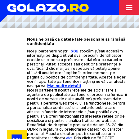
Citește mai mult
Citește mai mult
Citește mai mult
Citește mai mult
Citește mai mult
STRANIERI
16.06.2025
Nouă ne pasă ca datele tale personale să rămână
SUPERLIGA
06.02.2025
confidențiale
GHEORGHIȚĂ,
Mutare venită de
REDNIC LA STANDARD LIEGE
Noi și partenerii noștri
682
stocăm și/sau accesăm
informații pe dispozitivul dvs., precum identificatorii
nicăieri:
„Sunt foarte onorat să mă întorc acasă”
cookie unici pentru prelucrarea datelor cu caracter
personal. Puteți accepta sau gestiona preferințele
PREZENTAT LA
dvs. făcând clic mai jos, respectiv vă puteți opune
utilizării unui interes legitim în orice moment pe
CAMPIONATE
11.06.2025
CAMPIONATE
18.01.2025
pagina cu politica de confidențialitate. Aceste alegeri
vor fi raportate partenerilor noștri și nu vă vor afecta
FCSB
OFICIAL
navigarea.
Mai multe detalii
Echipa lui Guardiola a
NOUA FAȚĂ A LUI CITY
Noi si partenerii nostri (retelele de socializare si
oficializat două transferuri de senzație + Prim „11”
agentiile de publicitate partenere, precum si furnizorii
nostri de servicii de date analitice) prelucram date
de
800 de milioane de euro!
pentru a permite website-ului sa functioneze, pentru
Transferul jucătorului de la Poli
Kvicha Kvaratskhelia
a semnat cu
a personaliza continutul si anunturile publicitare
afisate in functie de interesele si/sau profilul dvs.,
Iași
PSG
a fost anunțat oficial
cu contract valabil până în
de
pentru a va oferi functionalitati aferente retelelor de
SUPERLIGA
28.05.2025
socializare si pentru a analiza traficul pe website.
campioană: ce număr va purta
2029
Beneficiati de drepturile prevazute de art. 15-22 din
GDPR in legatura cu prelucrarea datelor cu caracter
Noul transfer
a
PREZENTAT OFICIAL LA DINAMO
personal. Aceste drepturi pot fi exercitate prin
modalitatea indicata
aici
. Prin click pe “ACCEPT
Citește mai mult
Citește mai mult