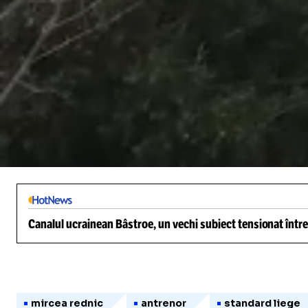
/
Unmute
Canalul ucrainean Bâstroe, un vechi subiect tensionat între
mircea rednic
antrenor
standard liege