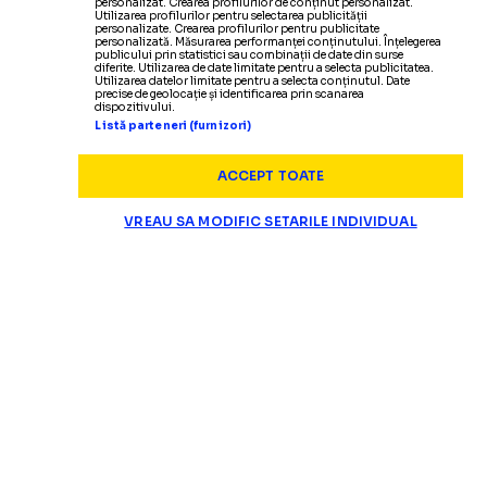
personalizat. Crearea profilurilor de conținut personalizat.
Utilizarea profilurilor pentru selectarea publicității
personalizate. Crearea profilurilor pentru publicitate
personalizată. Măsurarea performanței conținutului. Înțelegerea
publicului prin statistici sau combinații de date din surse
diferite. Utilizarea de date limitate pentru a selecta publicitatea.
Utilizarea datelor limitate pentru a selecta conținutul. Date
precise de geolocație și identificarea prin scanarea
dispozitivului.
Listă parteneri (furnizori)
ACCEPT TOATE
VREAU SA MODIFIC SETARILE INDIVIDUAL