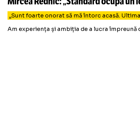
Mircea Rednic: „Standard ocupă un l
„Sunt foarte onorat să mă întorc acasă. Ultima 
Am experiența și ambiția de a lucra împreună cu