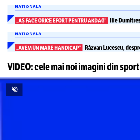
NATIONALA
Ilie Dumitre
„AȘ FACE ORICE EFORT PENTRU AKDAG”
NATIONALA
Răzvan Lucescu,
despre
„AVEM UN MARE HANDICAP”
VIDEO: cele mai noi imagini din sport
Unmute