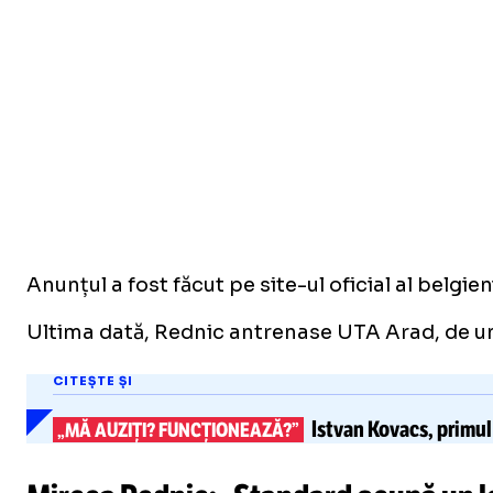
Anunțul a fost făcut pe site-ul oficial al belgie
Ultima dată, Rednic antrenase UTA Arad, de unde
CITEȘTE ȘI
Istvan Kovacs,
primul 
„MĂ AUZIȚI? FUNCȚIONEAZĂ?”