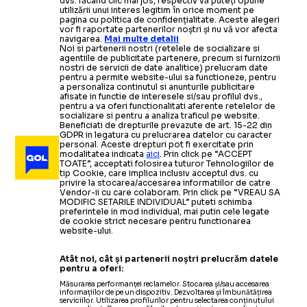
dvs. făcând clic mai jos, respectiv vă puteți opune
utilizării unui interes legitim în orice moment pe
pagina cu politica de confidențialitate. Aceste alegeri
vor fi raportate partenerilor noștri și nu vă vor afecta
navigarea.
Mai multe detalii
Noi si partenerii nostri (retelele de socializare si
agentiile de publicitate partenere, precum si furnizorii
nostri de servicii de date analitice) prelucram date
pentru a permite website-ului sa functioneze, pentru
a personaliza continutul si anunturile publicitare
afisate in functie de interesele si/sau profilul dvs.,
pentru a va oferi functionalitati aferente retelelor de
socializare si pentru a analiza traficul pe website.
Beneficiati de drepturile prevazute de art. 15-22 din
GDPR in legatura cu prelucrarea datelor cu caracter
personal. Aceste drepturi pot fi exercitate prin
modalitatea indicata
aici
. Prin click pe “ACCEPT
TOATE”, acceptati folosirea tuturor Tehnologiilor de
tip Cookie, care implica inclusiv acceptul dvs. cu
privire la stocarea/accesarea informatiilor de catre
Vendor-ii cu care colaboram. Prin click pe “VREAU SA
MODIFIC SETARILE INDIVIDUAL” puteti schimba
preferintele in mod individual, mai putin cele legate
de cookie strict necesare pentru functionarea
website-ului.
Atât noi, cât și partenerii noștri prelucrăm datele
pentru a oferi:
Măsurarea performanței reclamelor. Stocarea și/sau accesarea
informațiilor de pe un dispozitiv. Dezvoltarea și îmbunătățirea
serviciilor. Utilizarea profilurilor pentru selectarea conținutului