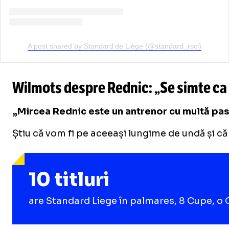
A post shared by Standard de Liège (@standard_rscl)
Wilmots despre Rednic: „Se simte ca
„Mircea Rednic este un antrenor cu multă pasiu
Știu că vom fi pe aceeași lungime de undă și c
10 titluri
are Standard Liege în palmares, 8 Cupe, o C