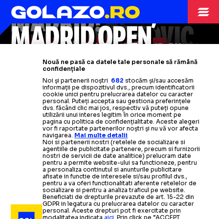
„A FOST O RUȘINE?
PROBLEME MARI
GHINION URIAȘ LA
NASUL EI”
ÎN MADRID”
ȘOCHEAZĂ!
MADRID!
DA! RASISM? DA!”
PENTRU DJOKOVIC
MADRID OPEN
VIDEO.
FOTO.
Coco Gauff, la un pas să
Elena Rybakina, discuție
MUTUA MADRID
VIDEO.
Cîrstea și Anna Kalinskaya
Insulte uluitoare adresate
au
aprinsă cu arbitrul de scaun:
abandoneze meciul cu Sorana
VIDEO.
tatălui său, chiar în timpul
Sârbul ratează și
câștigat turneul după o finală
VIDEO:
Un tenismen a rămas
Scos din minți de
Madrid Open!
publicul
Nouă ne pasă ca datele tale personale să rămână
OPEN
Cîrstea:
„Sistemul e defect, nu glumesc”
„Am simțit că o să leșin”
confidențiale
meciului:
Anunțul făcut cu câteva zile
dramatică » Primul titlu pentru
de la Madrid Open:
blocat în lift
„Du-te
din cauza penei
dracului,
„Lucrurile
s-au
Noi și partenerii noștri
682
stocăm și/sau accesăm
informații pe dispozitivul dvs., precum identificatorii
încins, au scăpat de sub control”
înainte de turneu
româncă după patru ani
masive de curent din Spania
imbecilule!”
Citește mai mult
Citește mai mult
cookie unici pentru prelucrarea datelor cu caracter
personal. Puteți accepta sau gestiona preferințele
dvs. făcând clic mai jos, respectiv vă puteți opune
Citește mai mult
Citește mai mult
Citește mai mult
Citește mai mult
Citește mai mult
utilizării unui interes legitim în orice moment pe
pagina cu politica de confidențialitate. Aceste alegeri
vor fi raportate partenerilor noștri și nu vă vor afecta
navigarea.
Mai multe detalii
Noi si partenerii nostri (retelele de socializare si
agentiile de publicitate partenere, precum si furnizorii
nostri de servicii de date analitice) prelucram date
TENIS
27.04.2025
pentru a permite website-ului sa functioneze, pentru
a personaliza continutul si anunturile publicitare
afisate in functie de interesele si/sau profilul dvs.,
Tsitsipas,
NU
ȘI-A
DAT SEAMA CĂ A CÂȘTIGAT
pentru a va oferi functionalitati aferente retelelor de
socializare si pentru a analiza traficul pe website.
moment amuzant la
Madrid Open
» Badosa a
Beneficiati de drepturile prevazute de art. 15-22 din
GDPR in legatura cu prelucrarea datelor cu caracter
izbucnit în râs
personal. Aceste drepturi pot fi exercitate prin
modalitatea indicata
aici
. Prin click pe “ACCEPT