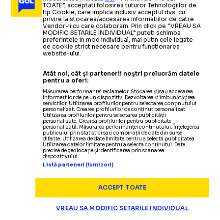
TOATE”, acceptati folosirea tuturor Tehnologiilor de
tip Cookie, care implica inclusiv acceptul dvs. cu
TENIS
06.05.2022
privire la stocarea/accesarea informatiilor de catre
Vendor-ii cu care colaboram. Prin click pe “VREAU SA
Motivul pentru care Rafael Nadal nu se vede favorit
TENIS
02.04.2022
MODIFIC SETARILE INDIVIDUAL” puteti schimba
preferintele in mod individual, mai putin cele legate
înainte de meciul cu Carlos Alcaraz
de cookie strict necesare pentru functionarea
Banii încasați de Ion Țiriac pentru
TENIS
06.04.2022
website-ului.
Simona Halep și turneul la care va
vânzarea turneului de tenis de la
TENIS
20.04.2022
Atât noi, cât și partenerii noștri prelucrăm datele
reveni pe teren
Madrid
pentru a oferi:
Andy Murray, schimbare de plan
-
Importantul
Măsurarea performanței reclamelor. Stocarea și/sau accesarea
informațiilor de pe un dispozitiv. Dezvoltarea și îmbunătățirea
turneu ATP pe zgură la care va participa
serviciilor. Utilizarea profilurilor pentru selectarea conținutului
Citește mai mult
Citește mai mult
personalizat. Crearea profilurilor de conținut personalizat.
Utilizarea profilurilor pentru selectarea publicității
personalizate. Crearea profilurilor pentru publicitate
personalizată. Măsurarea performanței conținutului. Înțelegerea
publicului prin statistici sau combinații de date din surse
diferite. Utilizarea de date limitate pentru a selecta publicitatea.
Utilizarea datelor limitate pentru a selecta conținutul. Date
precise de geolocație și identificarea prin scanarea
TENIS
13.04.2020
dispozitivului.
Listă parteneri (furnizori)
​Madrid Open: David Goffin, Karen Khachanov,
Kristina Mladenovic şi Eugenie Bouchard vor
ACCEPT TOATE
participa la turneul virtual
VREAU SA MODIFIC SETARILE INDIVIDUAL
TENIS
TENIS
03.08.2018
11.05.2018