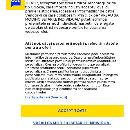
Știrile săptămânii din
BUSINESS DROPS #105
TOATE”, acceptati folosirea tuturor Tehnologiilor de
marketing și business sportiv
Citește mai mult
Citește mai mult
tip Cookie, care implica inclusiv acceptul dvs. cu
privire la stocarea/accesarea informatiilor de catre
Vendor-ii cu care colaboram. Prin click pe “VREAU SA
MODIFIC SETARILE INDIVIDUAL” puteti schimba
preferintele in mod individual, mai putin cele legate
de cookie strict necesare pentru functionarea
website-ului.
TENIS
08.06
Atât noi, cât și partenerii noștri prelucrăm datele
TENIS
03.06
Salt uriaș în
pentru a oferi:
MAJA CHWALINSKA, ÎN ELITA TENISULUI
„DECIZIA
clasamentul WTA
pentru finalista de la Roland
Măsurarea performanței reclamelor. Stocarea și/sau accesarea
informațiilor de pe un dispozitiv. Dezvoltarea și îmbunătățirea
SPECIAL
04.06
Garros. Ce locuri ocupă româncele
serviciilor. Utilizarea profilurilor pentru selectarea conținutului
personalizat. Crearea profilurilor de conținut personalizat.
SECRETUL SORANEI
RETRAGERII E
Utilizarea profilurilor pentru selectarea publicității
personalizate. Crearea profilurilor pentru publicitate
personalizată. Măsurarea performanței conținutului. Înțelegerea
TENIS
06.06
publicului prin statistici sau combinații de date din surse
diferite. Utilizarea de date limitate pentru a selecta publicitatea.
CÎRSTEA
NESCHIMBATĂ”
Utilizarea datelor limitate pentru a selecta conținutul. Date
OPINII
02.06
Sorana Cîrstea
a reacționat după ce
precise de geolocație și identificarea prin scanarea
„MERIȚI ASTA”
dispozitivului.
CRISTIAN
jucătoarea care a
învins-o
a câștigat trofeul la
Listă parteneri (furnizori)
Boris Becker dezvăluie, pentru
Sorana Cîrstea,
după ce a revenit
Roland Garros
ACCEPT TOATE
GEAMBAȘU
GOLAZO.ro,
în România: „Momentan nu vreau
ce se află în spatele
TENIS
04.06
să spun motivele” + A tras un
„exploziei” româncei
+ Cîrstea sau
VREAU SA MODIFIC SETARILE INDIVIDUAL