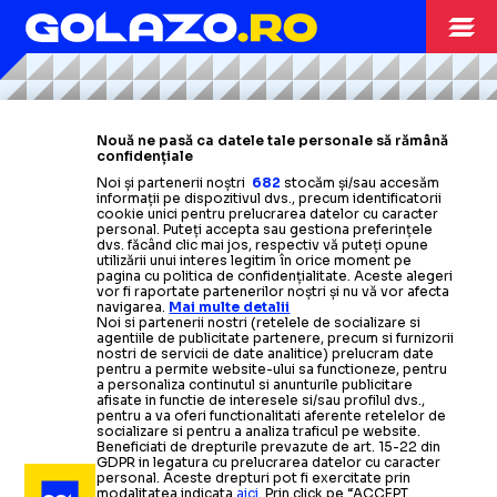
Citește mai mult
Citește mai mult
Citește mai mult
Citește mai mult
Citește mai mult
TENIS
13.06
TENIS
10.06
Nouă ne pasă ca datele tale personale să rămână
confidențiale
COSAC, AL
TENIS
09.06
Cîrstea
a suferit o
SORANA
S-A
RETRAS!
Noi și partenerii noștri
682
stocăm și/sau accesăm
SORANA CÎRSTEA,
informații pe dispozitivul dvs., precum identificatorii
accidentare
și nu va participa la următoarele două
cookie unici pentru prelucrarea datelor cu caracter
PATRULEA MANDAT
turnee
personal. Puteți accepta sau gestiona preferințele
dvs. făcând clic mai jos, respectiv vă puteți opune
ÎN OPTIMI LA
utilizării unui interes legitim în orice moment pe
pagina cu politica de confidențialitate. Aceste alegeri
LA FRT
TENIS
12.06
vor fi raportate partenerilor noștri și nu vă vor afecta
navigarea.
Mai multe detalii
QUEEN'S
Noi si partenerii nostri (retelele de socializare si
Sportiva britanică
RĂDUCANU
ȘI-A
LUAT REVANȘA!
agentiile de publicitate partenere, precum si furnizorii
nostri de servicii de date analitice) prelucram date
Rămâne șeful tenisului românesc
a
eliminat-o
pe
Sorana Cîrstea
în optimile de la WTA
pentru a permite website-ului sa functioneze, pentru
a personaliza continutul si anunturile publicitare
Londra » Cum
s-au
descurcat celelalte românce
și își atacă un rival: „Este veșnicul
O va întâlni pe
Emma Răducanu
,
afisate in functie de interesele si/sau profilul dvs.,
pentru a va oferi functionalitati aferente retelelor de
socializare si pentru a analiza traficul pe website.
contestatar. Sunt peste
după ce
s-a
impus
într-un
300 de
duel de
Beneficiati de drepturile prevazute de art. 15-22 din
SPECIAL
10.06
GDPR in legatura cu prelucrarea datelor cu caracter
două ore și jumătate
procese”
personal. Aceste drepturi pot fi exercitate prin
modalitatea indicata
aici
. Prin click pe “ACCEPT