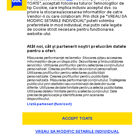
TOATE”, acceptati folosirea tuturor Tehnologiilor de
reclame la pariuri aproape
la jocurile de noroc » Cum ar fi
s-a
8 milioane
SUPER BOWL, O MAȘINĂ DE FĂCUT BANI
tip Cookie, care implica inclusiv acceptul dvs. cu
privire la stocarea/accesarea informatiilor de catre
de dolari
pentru 30 de secunde de reclamă + Cât
triplat față de anul trecut
afectat fotbalul românesc
Vendor-ii cu care colaboram. Prin click pe “VREAU SA
MODIFIC SETARILE INDIVIDUAL” puteti schimba
primește Kendrick Lamar pentru spectacolul de la
preferintele in mod individual, mai putin cele legate
pauză
de cookie strict necesare pentru functionarea
Citește mai mult
Citește mai mult
website-ului.
Atât noi, cât și partenerii noștri prelucrăm datele
pentru a oferi:
Măsurarea performanței reclamelor. Stocarea și/sau accesarea
ALTE SPORTURI
05.02.2018
informațiilor de pe un dispozitiv. Dezvoltarea și îmbunătățirea
serviciilor. Utilizarea profilurilor pentru selectarea conținutului
personalizat. Crearea profilurilor de conținut personalizat.
​VIDEO Spectacolul reclamelor de la Super Bowl
-
5
Utilizarea profilurilor pentru selectarea publicității
personalizate. Crearea profilurilor pentru publicitate
milioane de dolari pentru 30 de secunde de difuzare
personalizată. Măsurarea performanței conținutului. Înțelegerea
publicului prin statistici sau combinații de date din surse
-
Care vi se pare cea mai reusita?
diferite. Utilizarea de date limitate pentru a selecta publicitatea.
Utilizarea datelor limitate pentru a selecta conținutul. Date
precise de geolocație și identificarea prin scanarea
dispozitivului.
Listă parteneri (furnizori)
ARHIVA FOTBAL
07.04.2011
Coca-Cola
a renuntat la Rooney: Injuratura de
ALTE SPORTURI
09.10.2008
ACCEPT TOATE
700.000 de euro
VIDEO Reclame amuzante:
VREAU SA MODIFIC SETARILE INDIVIDUAL