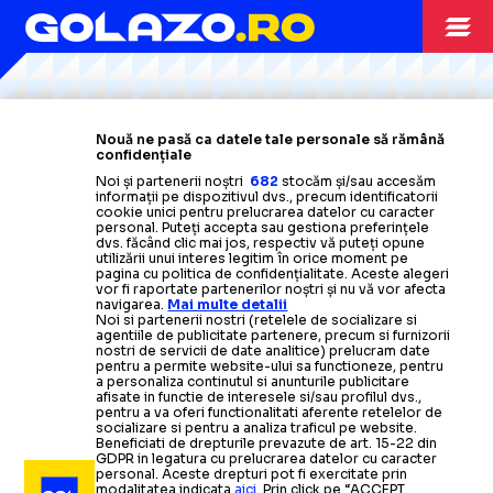
Citește mai mult
Citește mai mult
Citește mai mult
Citește mai mult
Citește mai mult
SUPERLIGA
07.04.2025
Nouă ne pasă ca datele tale personale să rămână
confidențiale
„ISPITELE” BĂRBAȚILOR DIN PAUZA MECIURILOR
Noi și partenerii noștri
682
stocăm și/sau accesăm
informații pe dispozitivul dvs., precum identificatorii
Dintre reclamele difuzate de posturile TV care au
cookie unici pentru prelucrarea datelor cu caracter
CAMPIONATE
28.09.2024
transmis Rapid
-
Dinamo,
70% au fost la pariuri, bere
personal. Puteți accepta sau gestiona preferințele
FOTBALUL
dvs. făcând clic mai jos, respectiv vă puteți opune
și mâncare
utilizării unui interes legitim în orice moment pe
pagina cu politica de confidențialitate. Aceste alegeri
vor fi raportate partenerilor noștri și nu vă vor afecta
SUFOCAT DE
navigarea.
Mai multe detalii
SUPERLIGA
27.08.2024
LIGA NAȚIUNILOR
23.03.2025
Noi si partenerii nostri (retelele de socializare si
agentiile de publicitate partenere, precum si furnizorii
RECLAME
nostri de servicii de date analitice) prelucram date
Ce a apărut
pe transmisiunea
PARIURI
„DECIZIE ISTORICĂ”
pentru a permite website-ului sa functioneze, pentru
a personaliza continutul si anunturile publicitare
unui meci din Liga Națiunilor: „Nu ar mai trebui să
INTERZISE?
afisate in functie de interesele si/sau profilul dvs.,
aibă voie să difuzeze vreo partidă”
pentru a va oferi functionalitati aferente retelelor de
socializare si pentru a analiza traficul pe website.
Un
studiu
preluat de BBC arată
Beneficiati de drepturile prevazute de art. 15-22 din
GDPR in legatura cu prelucrarea datelor cu caracter
ALTE SPORTURI
că, în Premier League, numărul de
PNL vrea să
elimine publicitatea
08.02.2025
personal. Aceste drepturi pot fi exercitate prin
modalitatea indicata
aici
. Prin click pe “ACCEPT