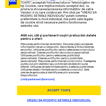
Laurențiu
„MI
S-A
FURAT ACEASTĂ ȘANSĂ”
Wydad Casablanca, se va rejuca
Campionilor Africii
TOATE”, acceptati folosirea tuturor Tehnologiilor de
Reghecampf se simte
nedreptățit
, după ce a fost dat
tip Cookie, care implica inclusiv acceptul dvs. cu
privire la stocarea/accesarea informatiilor de catre
afară de la Esperance Tunis
Citește mai mult
Citește mai mult
Vendor-ii cu care colaboram. Prin click pe “VREAU SA
MODIFIC SETARILE INDIVIDUAL” puteti schimba
preferintele in mod individual, mai putin cele legate
de cookie strict necesare pentru functionarea
website-ului.
ARHIVA FOTBAL
01.06.2019
Atât noi, cât și partenerii noștri prelucrăm datele
pentru a oferi:
Esperance Tunis a câştigat Liga Campionilor Africii /
Măsurarea performanței reclamelor. Stocarea și/sau accesarea
informațiilor de pe un dispozitiv. Dezvoltarea și îmbunătățirea
Defectarea
VAR-ului
a provocat ieşirea de pe teren a
serviciilor. Utilizarea profilurilor pentru selectarea conținutului
personalizat. Crearea profilurilor de conținut personalizat.
adversarilor de la Wydad Casablanca
-
meciul a durat
Utilizarea profilurilor pentru selectarea publicității
personalizate. Crearea profilurilor pentru publicitate
doar o oră
personalizată. Măsurarea performanței conținutului. Înțelegerea
publicului prin statistici sau combinații de date din surse
diferite. Utilizarea de date limitate pentru a selecta publicitatea.
Utilizarea datelor limitate pentru a selecta conținutul. Date
precise de geolocație și identificarea prin scanarea
dispozitivului.
Listă parteneri (furnizori)
Termeni și condiții
Politica de confidențialitate
ACCEPT TOATE
Modifică Setările
Contact
VREAU SA MODIFIC SETARILE INDIVIDUAL
Echipa