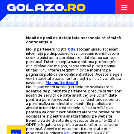
Citește mai mult
Citește mai mult
Citește mai mult
Citește mai mult
Citește mai mult
CAMPIONATE
17.10.2025
Nouă ne pasă ca datele tale personale să rămână
confidențiale
Meciul
REGHECAMPF, SITUAȚIE ULUITOARE ÎN AFRICA
Noi și partenerii noștri
682
stocăm și/sau accesăm
informații pe dispozitivul dvs., precum identificatorii
românului din Liga Campionilor, în pericol din cauza
cookie unici pentru prelucrarea datelor cu caracter
dezastrului din Kenya
personal. Puteți accepta sau gestiona preferințele
dvs. făcând clic mai jos, respectiv vă puteți opune
STRANIERI
12.01.2025
utilizării unui interes legitim în orice moment pe
pagina cu politica de confidențialitate. Aceste alegeri
VICTORIE PENTRU
CAMPIONATE
09.08.2025
vor fi raportate partenerilor noștri și nu vă vor afecta
navigarea.
Mai multe detalii
Noi si partenerii nostri (retelele de socializare si
Cu cine va
REGHECAMPF
ȘI-A
AFLAT ADVERSARELE
agentiile de publicitate partenere, precum si furnizorii
REGHECAMPF
nostri de servicii de date analitice) prelucram date
juca
Al-Hilal
Omdurman în primele tururi din
Liga
pentru a permite website-ului sa functioneze, pentru
a personaliza continutul si anunturile publicitare
Campionilor Africii
ARHIVA FOTBAL
06.06.2019
afisate in functie de interesele si/sau profilul dvs.,
pentru a va oferi functionalitati aferente retelelor de
Esperance Tunis
Returul finalei Ligii Campionilor
s-a
calificat
socializare si pentru a analiza traficul pe website.
Beneficiati de drepturile prevazute de art. 15-22 din
CAMPIONATE
15.04.2025
matematic în „sferturile”
Africii, dintre Esperance Tunis și
Ligii
GDPR in legatura cu prelucrarea datelor cu caracter
personal. Aceste drepturi pot fi exercitate prin
modalitatea indicata
aici
. Prin click pe “ACCEPT