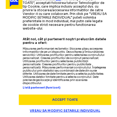
Inter a făcut
anunțul mult
CRISTI CHIVU A SEMNAT!
TOATE”, acceptati folosirea tuturor Tehnologiilor de
așteptat:
„Continuăm să scriem povestea împreună”
Citește mai mult
Citește mai mult
tip Cookie, care implica inclusiv acceptul dvs. cu
privire la stocarea/accesarea informatiilor de catre
Vendor-ii cu care colaboram. Prin click pe “VREAU SA
MODIFIC SETARILE INDIVIDUAL” puteti schimba
preferintele in mod individual, mai putin cele legate
de cookie strict necesare pentru functionarea
website-ului.
SUPERLIGA
08.06
Atât noi, cât și partenerii noștri prelucrăm datele
SUPERLIGA
28.05
Condițiile impuse de
pentru a oferi:
CE SE ÎNTÂMPLĂ CU GNAHORE
DINAMO ÎȘI
Dinamo pentru
prelungire
+ Cum poate interveni
Măsurarea performanței reclamelor. Stocarea și/sau accesarea
informațiilor de pe un dispozitiv. Dezvoltarea și îmbunătățirea
Nuno Campos
serviciilor. Utilizarea profilurilor pentru selectarea conținutului
SUPERLIGA
SUPERLIGA
03.06
26.05
personalizat. Crearea profilurilor de conținut personalizat.
Utilizarea profilurilor pentru selectarea publicității
AU ANUNȚAT
SECURIZEAZĂ
FCSB, PROBLEME ÎN
personalizate. Crearea profilurilor pentru publicitate
personalizată. Măsurarea performanței conținutului. Înțelegerea
CAMPIONATE
04.06
publicului prin statistici sau combinații de date din surse
diferite. Utilizarea de date limitate pentru a selecta publicitatea.
PRELUNGIREA
TITULARII
DEFENSIVĂ?
Utilizarea datelor limitate pentru a selecta conținutul. Date
Antrenorul român
precise de geolocație și identificarea prin scanarea
CHIVU, 4 ORE DE NEGOCIERI
dispozitivului.
semnează
un nou contract cu Inter!
Italienii au
Listă parteneri (furnizori)
dezvăluit totul
Un jucător important
„Câinii” pregătesc
Mai mulți jucători importanți au
prelungirea
continuă în
ACCEPT TOATE
ajuns la final de contract:
Bănie
contractului
și în sezonul următor:
pentru unul dintre
„Unii nu
SUPERLIGA
04.06
VREAU SA MODIFIC SETARILE INDIVIDUAL
„Craiova a devenit casa mea”
jucătorii decisivi
vor primi prelungire”