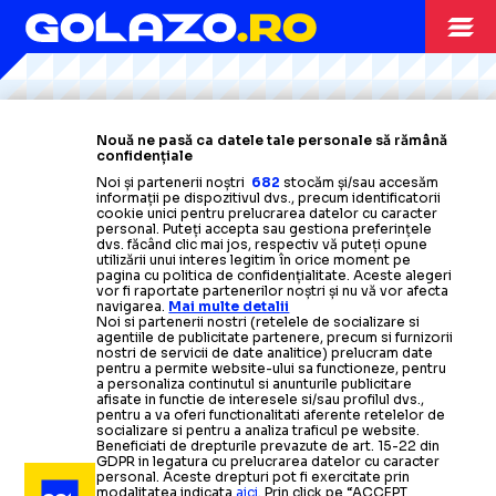
Citește mai mult
Citește mai mult
Citește mai mult
Citește mai mult
Citește mai mult
CAMPIONATE
25.06
Nouă ne pasă ca datele tale personale să rămână
confidențiale
Legendarul
Kazuyoshi Miura
PE TEREN LA 60 ANI!
Noi și partenerii noștri
682
stocăm și/sau accesăm
informații pe dispozitivul dvs., precum identificatorii
și-a
prelungit contractul și va bifa sezonul #42 în
cookie unici pentru prelucrarea datelor cu caracter
fotbalul profesionist
personal. Puteți accepta sau gestiona preferințele
SUPERLIGA
STRANIERI
15.06
11.06
dvs. făcând clic mai jos, respectiv vă puteți opune
NUNO CAMPOS NU
REGHECAMPF ARE
utilizării unui interes legitim în orice moment pe
pagina cu politica de confidențialitate. Aceste alegeri
SUPERLIGA
20.06
vor fi raportate partenerilor noștri și nu vă vor afecta
navigarea.
Mai multe detalii
L-A
AMBIȚII MARI
MAI VRUT
Noi si partenerii nostri (retelele de socializare si
Florin Ștefan
acuză după
PĂCĂLIT DE U CRAIOVA?!
agentiile de publicitate partenere, precum si furnizorii
nostri de servicii de date analitice) prelucram date
despărțire: „Am discutat trei săptămâni și îmi
pentru a permite website-ului sa functioneze, pentru
a personaliza continutul si anunturile publicitare
spuneți «nu»?”
FOTO.
Dinamo
Și-a
se desparte de încă un
prelungit contractul cu
afisate in functie de interesele si/sau profilul dvs.,
pentru a va oferi functionalitati aferente retelelor de
socializare si pentru a analiza traficul pe website.
titular:
Al-Hilal
„N-o
Omdurman.
să vă uit niciodată” +
Trofeul dorit:
Beneficiati de drepturile prevazute de art. 15-22 din
STRANIERI
18.06
GDPR in legatura cu prelucrarea datelor cu caracter
reacția lui Cîrjan
„Cred că putem realiza asta”
personal. Aceste drepturi pot fi exercitate prin
modalitatea indicata
aici
. Prin click pe “ACCEPT