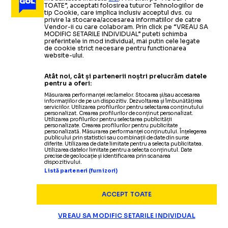
GENOA NU SCAPĂ
ATACANT ROMÂN
TOATE”, acceptati folosirea tuturor Tehnologiilor de
Mario Balotelli
„AM FĂCUT O MARE GREȘEALĂ”
tip Cookie, care implica inclusiv acceptul dvs. cu
DE BALOTELLI
privire la stocarea/accesarea informatiilor de catre
regretă
că a semnat cu echipa lui Dan Șucu: „Puteam
Vendor-ii cu care colaboram. Prin click pe “VREAU SA
LA GENOA?
face mai mult, dar sunt fericit”
MODIFIC SETARILE INDIVIDUAL” puteti schimba
preferintele in mod individual, mai putin cele legate
de cookie strict necesare pentru functionarea
Atacantul contraatacă după ce
website-ului.
CAMPIONATE
08.04.2025
Înlocuitor pentru
clubul condus de Dan Șucu
Mario Balotelli
l-a
!
Atât noi, cât și partenerii noștri prelucrăm datele
Italianul de la Genoa,
BALOTELLI, AMENINȚĂTOR
Ce scrie Gazzetta dello Sport
exilat:
„Nu mai inventați”
pentru a oferi:
mesaj misterios: „Așa poate ar înțelege cu adevărat
Măsurarea performanței reclamelor. Stocarea și/sau accesarea
informațiilor de pe un dispozitiv. Dezvoltarea și îmbunătățirea
ce înseamnă
lipsa de respect”
Citește mai mult
Citește mai mult
serviciilor. Utilizarea profilurilor pentru selectarea conținutului
personalizat. Crearea profilurilor de conținut personalizat.
Utilizarea profilurilor pentru selectarea publicității
personalizate. Crearea profilurilor pentru publicitate
personalizată. Măsurarea performanței conținutului. Înțelegerea
publicului prin statistici sau combinații de date din surse
diferite. Utilizarea de date limitate pentru a selecta publicitatea.
Utilizarea datelor limitate pentru a selecta conținutul. Date
precise de geolocație și identificarea prin scanarea
CAMPIONATE
06.01.2025
dispozitivului.
Listă parteneri (furnizori)
Mario Balotelli
a
PREA SLAB PENTRU VIEIRA?
CAMPIONATE
13.11.2024
explicat de ce nu joacă la Genoa: „Preciez asta din
ACCEPT TOATE
GENOA A DAT
timp”
CAMPIONATE
28.10.2024
VREAU SA MODIFIC SETARILE INDIVIDUAL