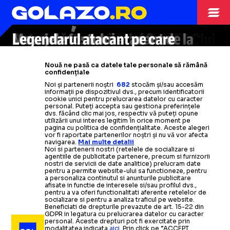
BALOTELLI
PENTRU BALOTELLI
REACȚIE ACIDĂ
BALOTELLI A ALES
trăite în Emiratele Arabe Unite:
Mario Balotelli,
impresionat de
Atacantul italian ar fi semnat cu o
„Nu mă așteptam să mi se
fostul său coleg: „Este un atu
echipă din
Apariția atacantului de la CFR Cluj
Dat afară de echipa lui Șucu,
Mesajele fostului atacant de la
Legendarul atacant pe care
Emiratele Arabe Unite,
MARIO BALOTELLI
întâmple asta aici”
pentru Inter”
după experiența dezamăgitoare
în
atacantul italian este
Genoa, după ce
italianul îl consideră
tricoul FCSB
amintește de
Șucu
mai bun
l-a
dorit în Golf
dat afară
Nouă ne pasă ca datele tale personale să rămână
de la Genoa
rebelul italian
+ Ce contract
pe Patrick Vieira
decât el
i-ar
fi oferit arabii
Citește mai mult
Citește mai mult
confidențiale
Noi și partenerii noștri
682
stocăm și/sau accesăm
informații pe dispozitivul dvs., precum identificatorii
Citește mai mult
Citește mai mult
Citește mai mult
Citește mai mult
Citește mai mult
cookie unici pentru prelucrarea datelor cu caracter
personal. Puteți accepta sau gestiona preferințele
dvs. făcând clic mai jos, respectiv vă puteți opune
utilizării unui interes legitim în orice moment pe
pagina cu politica de confidențialitate. Aceste alegeri
vor fi raportate partenerilor noștri și nu vă vor afecta
navigarea.
Mai multe detalii
CAMPIONATE
01.07.2025
Noi si partenerii nostri (retelele de socializare si
agentiile de publicitate partenere, precum si furnizorii
nostri de servicii de date analitice) prelucram date
Balotelli
s-a
despărțit
„GENOA NU
M-A
RESPECTAT”
pentru a permite website-ului sa functioneze, pentru
de echipa lui Dan Șucu și
n-a
scăpat nimeni de furia
a personaliza continutul si anunturile publicitare
afisate in functie de interesele si/sau profilul dvs.,
lui: „Spuneți adevărul!”
pentru a va oferi functionalitati aferente retelelor de
socializare si pentru a analiza traficul pe website.
CAMPIONATE
21.01.2025
Beneficiati de drepturile prevazute de art. 15-22 din
GDPR in legatura cu prelucrarea datelor cu caracter
CAMPIONATE
26.05.2025
STRANIERI
24.01.2025
personal. Aceste drepturi pot fi exercitate prin
modalitatea indicata
aici
. Prin click pe “ACCEPT