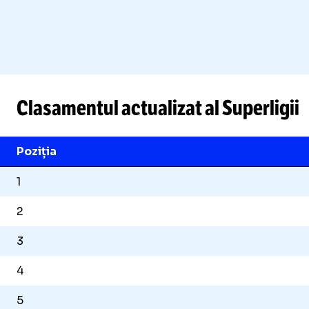
Clasamentul actualizat al Superligii
Poziția
1
2
3
4
5