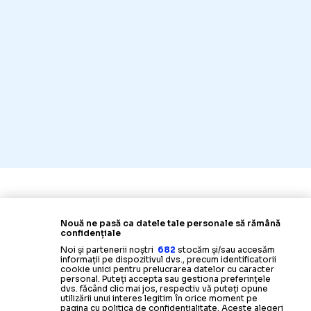
Nouă ne pasă ca datele tale personale să rămână
confidențiale
Noi și partenerii noștri
682
stocăm și/sau accesăm
informații pe dispozitivul dvs., precum identificatorii
cookie unici pentru prelucrarea datelor cu caracter
personal. Puteți accepta sau gestiona preferințele
dvs. făcând clic mai jos, respectiv vă puteți opune
utilizării unui interes legitim în orice moment pe
pagina cu politica de confidențialitate. Aceste alegeri