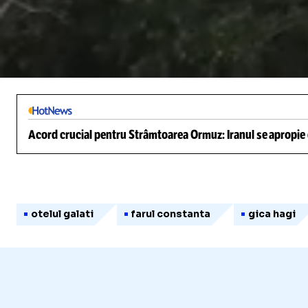
/
Unmute
Acord crucial pentru Strâmtoarea Ormuz: Iranul se apropie d
otelul galati
farul constanta
gica hagi