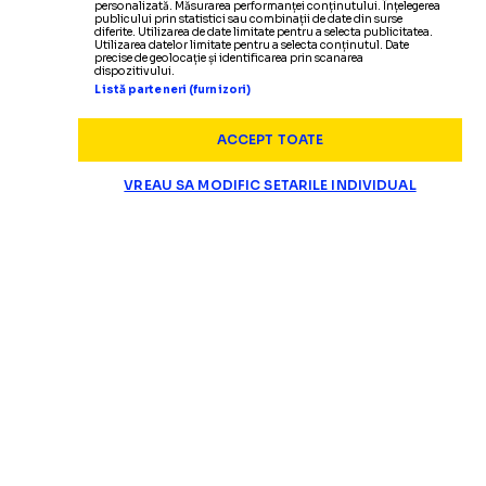
personalizată. Măsurarea performanței conținutului. Înțelegerea
publicului prin statistici sau combinații de date din surse
diferite. Utilizarea de date limitate pentru a selecta publicitatea.
Utilizarea datelor limitate pentru a selecta conținutul. Date
precise de geolocație și identificarea prin scanarea
dispozitivului.
Listă parteneri (furnizori)
ACCEPT TOATE
VREAU SA MODIFIC SETARILE INDIVIDUAL