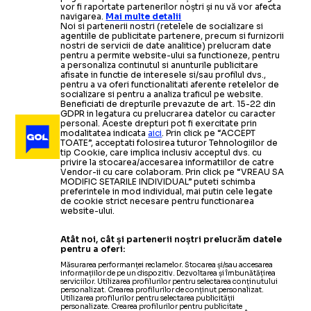
vor fi raportate partenerilor noștri și nu vă vor afecta
navigarea.
Mai multe detalii
Noi si partenerii nostri (retelele de socializare si
agentiile de publicitate partenere, precum si furnizorii
nostri de servicii de date analitice) prelucram date
pentru a permite website-ului sa functioneze, pentru
a personaliza continutul si anunturile publicitare
afisate in functie de interesele si/sau profilul dvs.,
pentru a va oferi functionalitati aferente retelelor de
socializare si pentru a analiza traficul pe website.
Beneficiati de drepturile prevazute de art. 15-22 din
GDPR in legatura cu prelucrarea datelor cu caracter
personal. Aceste drepturi pot fi exercitate prin
modalitatea indicata
aici
. Prin click pe “ACCEPT
TOATE”, acceptati folosirea tuturor Tehnologiilor de
tip Cookie, care implica inclusiv acceptul dvs. cu
privire la stocarea/accesarea informatiilor de catre
Vendor-ii cu care colaboram. Prin click pe “VREAU SA
MODIFIC SETARILE INDIVIDUAL” puteti schimba
preferintele in mod individual, mai putin cele legate
de cookie strict necesare pentru functionarea
website-ului.
Atât noi, cât și partenerii noștri prelucrăm datele
pentru a oferi:
Măsurarea performanței reclamelor. Stocarea și/sau accesarea
informațiilor de pe un dispozitiv. Dezvoltarea și îmbunătățirea
serviciilor. Utilizarea profilurilor pentru selectarea conținutului
personalizat. Crearea profilurilor de conținut personalizat.
Utilizarea profilurilor pentru selectarea publicității
personalizate. Crearea profilurilor pentru publicitate