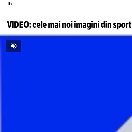
16
VIDEO: cele mai noi imagini din sport
Unmute