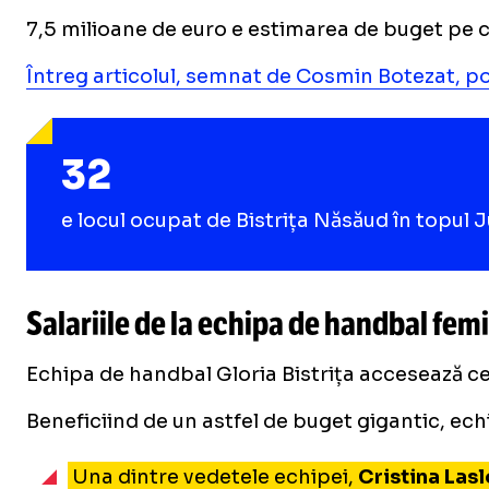
7,5 milioane de euro e estimarea de buget pe ca
Întreg articolul, semnat de Cosmin Botezat, poat
32
e locul ocupat de Bistrița Năsăud în topul
Salariile de la echipa de handbal femin
Echipa de handbal Gloria Bistrița accesează ce
Beneficiind de un astfel de buget gigantic, ec
Una dintre vedetele echipei,
Cristina Lasl