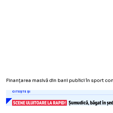
Finanțarea masivă din bani publici în sport con
CITEȘTE ȘI
Șumudică, băgat în ședi
SCENE ULUITOARE LA RAPID!