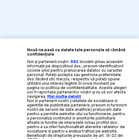
Nouă ne pasă ca datele tale personale să rămână
confidențiale
Noi și partenerii noștri
682
stocăm și/sau accesăm
informații pe dispozitivul dvs., precum identificatorii
cookie unici pentru prelucrarea datelor cu caracter
personal. Puteți accepta sau gestiona preferințele
dvs. făcând clic mai jos, respectiv vă puteți opune
utilizării unui interes legitim în orice moment pe
pagina cu politica de confidențialitate. Aceste alegeri
vor fi raportate partenerilor noștri și nu vă vor afecta
navigarea.
Mai multe detalii
Noi si partenerii nostri (retelele de socializare si
agentiile de publicitate partenere, precum si furnizorii
nostri de servicii de date analitice) prelucram date
pentru a permite website-ului sa functioneze, pentru
a personaliza continutul si anunturile publicitare
afisate in functie de interesele si/sau profilul dvs.,
pentru a va oferi functionalitati aferente retelelor de
socializare si pentru a analiza traficul pe website.
Beneficiati de drepturile prevazute de art. 15-22 din