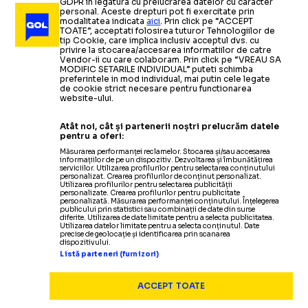
GDPR in legatura cu prelucrarea datelor cu caracter
personal. Aceste drepturi pot fi exercitate prin
modalitatea indicata
aici
. Prin click pe “ACCEPT
TOATE”, acceptati folosirea tuturor Tehnologiilor de
tip Cookie, care implica inclusiv acceptul dvs. cu
privire la stocarea/accesarea informatiilor de catre
Vendor-ii cu care colaboram. Prin click pe “VREAU SA
MODIFIC SETARILE INDIVIDUAL” puteti schimba
preferintele in mod individual, mai putin cele legate
de cookie strict necesare pentru functionarea
website-ului.
Atât noi, cât și partenerii noștri prelucrăm datele
pentru a oferi:
Măsurarea performanței reclamelor. Stocarea și/sau accesarea
informațiilor de pe un dispozitiv. Dezvoltarea și îmbunătățirea
serviciilor. Utilizarea profilurilor pentru selectarea conținutului
personalizat. Crearea profilurilor de conținut personalizat.
Utilizarea profilurilor pentru selectarea publicității
personalizate. Crearea profilurilor pentru publicitate
personalizată. Măsurarea performanței conținutului. Înțelegerea
publicului prin statistici sau combinații de date din surse
diferite. Utilizarea de date limitate pentru a selecta publicitatea.
Utilizarea datelor limitate pentru a selecta conținutul. Date
precise de geolocație și identificarea prin scanarea
dispozitivului.
Listă parteneri (furnizori)
ACCEPT TOATE