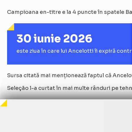
Campioana en-titre e la 4 puncte în spatele Barce
30 iunie 2026
este ziua în care lui Ancelotti îi expiră con
Sursa citată mai menționează faptul că Ancelott
Seleção l-a curtat în mai multe rânduri pe tehn