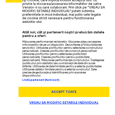
tip Cookie, care implica inclusiv acceptul dvs. cu
privire la stocarea/accesarea informatiilor de catre
Vendor-ii cu care colaboram. Prin click pe “VREAU SA
MODIFIC SETARILE INDIVIDUAL” puteti schimba
preferintele in mod individual, mai putin cele legate
de cookie strict necesare pentru functionarea
website-ului.
Atât noi, cât și partenerii noștri prelucrăm datele
pentru a oferi:
Măsurarea performanței reclamelor. Stocarea și/sau accesarea
informațiilor de pe un dispozitiv. Dezvoltarea și îmbunătățirea
serviciilor. Utilizarea profilurilor pentru selectarea conținutului
personalizat. Crearea profilurilor de conținut personalizat.
Utilizarea profilurilor pentru selectarea publicității
personalizate. Crearea profilurilor pentru publicitate
personalizată. Măsurarea performanței conținutului. Înțelegerea
publicului prin statistici sau combinații de date din surse
diferite. Utilizarea de date limitate pentru a selecta publicitatea.
Utilizarea datelor limitate pentru a selecta conținutul. Date
precise de geolocație și identificarea prin scanarea
dispozitivului.
Listă parteneri (furnizori)
ACCEPT TOATE
VREAU SA MODIFIC SETARILE INDIVIDUAL