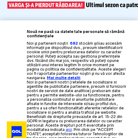
Ultimul sezon ca patr
VARGA
ȘI-A
PIERDUT RĂBDAREA!
Nouă ne pasă ca datele tale personale să rămână
confidențiale
Noi și partenerii noștri
682
stocăm și/sau accesăm
informații pe dispozitivul dvs., precum identificatorii
cookie unici pentru prelucrarea datelor cu caracter
personal. Puteți accepta sau gestiona preferințele
dvs. făcând clic mai jos, respectiv vă puteți opune
utilizării unui interes legitim în orice moment pe
pagina cu politica de confidențialitate. Aceste alegeri
vor fi raportate partenerilor noștri și nu vă vor afecta
navigarea.
Mai multe detalii
Noi si partenerii nostri (retelele de socializare si
agentiile de publicitate partenere, precum si furnizorii
nostri de servicii de date analitice) prelucram date
pentru a permite website-ului sa functioneze, pentru
a personaliza continutul si anunturile publicitare
afisate in functie de interesele si/sau profilul dvs.,
pentru a va oferi functionalitati aferente retelelor de
socializare si pentru a analiza traficul pe website.
Beneficiati de drepturile prevazute de art. 15-22 din
GDPR in legatura cu prelucrarea datelor cu caracter
personal. Aceste drepturi pot fi exercitate prin
modalitatea indicata
aici
. Prin click pe “ACCEPT
TOATE”, acceptati folosirea tuturor Tehnologiilor de