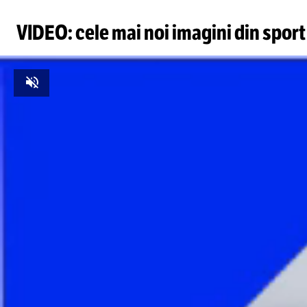
VIDEO: cele mai noi imagini din sport
Unmute
Foto
1
/
14
:
Cele mai bune glume după Real - Arsenal