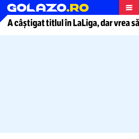
Arhiva fotbal
A câștigat titlul în LaLiga, dar vrea s