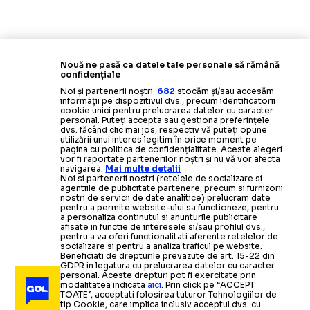
Nouă ne pasă ca datele tale personale să rămână
confidențiale
Noi și partenerii noștri
682
stocăm și/sau accesăm
informații pe dispozitivul dvs., precum identificatorii
cookie unici pentru prelucrarea datelor cu caracter
personal. Puteți accepta sau gestiona preferințele
dvs. făcând clic mai jos, respectiv vă puteți opune
utilizării unui interes legitim în orice moment pe
pagina cu politica de confidențialitate. Aceste alegeri
vor fi raportate partenerilor noștri și nu vă vor afecta
navigarea.
Mai multe detalii
Noi si partenerii nostri (retelele de socializare si
agentiile de publicitate partenere, precum si furnizorii
nostri de servicii de date analitice) prelucram date
pentru a permite website-ului sa functioneze, pentru
a personaliza continutul si anunturile publicitare
afisate in functie de interesele si/sau profilul dvs.,
pentru a va oferi functionalitati aferente retelelor de
socializare si pentru a analiza traficul pe website.
Beneficiati de drepturile prevazute de art. 15-22 din
GDPR in legatura cu prelucrarea datelor cu caracter
personal. Aceste drepturi pot fi exercitate prin
modalitatea indicata
aici
. Prin click pe “ACCEPT
TOATE”, acceptati folosirea tuturor Tehnologiilor de
tip Cookie, care implica inclusiv acceptul dvs. cu