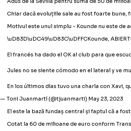
Adus de la Sevilla pentru suma de 50 de milioan
Chiar dacă evoluțiile sale au fost foarte bune
Motivul este unul simplu - Kounde nu este de a
\uD83D\uDC49\uD83C\uDFFCKounde, ABIERTO a
El francés ha dado el OK al club para que escuc
Jules no se siente cómodo en el lateral y ve m
En los últimos días tuvo una charla con Xavi, qu
— Toni Juanmartí (@tjuanmarti)
May 23, 2023
El este la bază fundaș central și faptul că a fos
Cotat la 60 de milioane de euro conform Transf