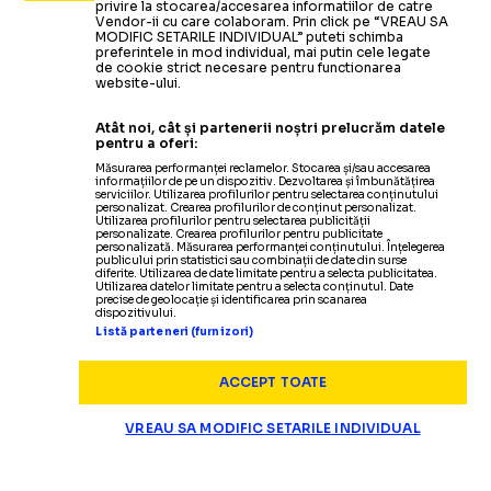
privire la stocarea/accesarea informatiilor de catre
Vendor-ii cu care colaboram. Prin click pe “VREAU SA
MODIFIC SETARILE INDIVIDUAL” puteti schimba
preferintele in mod individual, mai putin cele legate
de cookie strict necesare pentru functionarea
website-ului.
Atât noi, cât și partenerii noștri prelucrăm datele
pentru a oferi:
Măsurarea performanței reclamelor. Stocarea și/sau accesarea
informațiilor de pe un dispozitiv. Dezvoltarea și îmbunătățirea
serviciilor. Utilizarea profilurilor pentru selectarea conținutului
personalizat. Crearea profilurilor de conținut personalizat.
Utilizarea profilurilor pentru selectarea publicității
personalizate. Crearea profilurilor pentru publicitate
personalizată. Măsurarea performanței conținutului. Înțelegerea
publicului prin statistici sau combinații de date din surse
diferite. Utilizarea de date limitate pentru a selecta publicitatea.
Utilizarea datelor limitate pentru a selecta conținutul. Date
precise de geolocație și identificarea prin scanarea
dispozitivului.
Listă parteneri (furnizori)
ACCEPT TOATE
VREAU SA MODIFIC SETARILE INDIVIDUAL