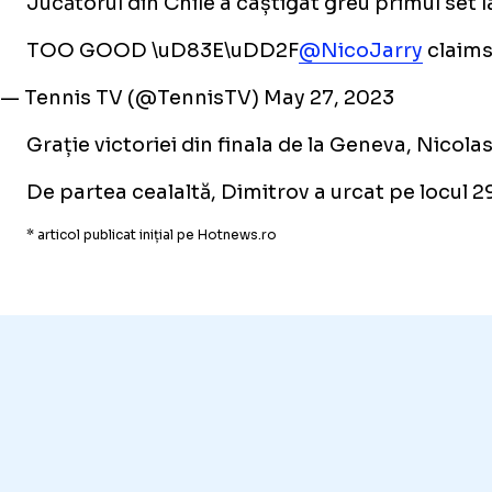
Jucătorul din Chile a câștigat greu primul set l
TOO GOOD \uD83E\uDD2F
@NicoJarry
claims 
— Tennis TV (@TennisTV)
May 27, 2023
Grație victoriei din finala de la Geneva, Nicola
De partea cealaltă, Dimitrov a urcat pe locul 2
* articol publicat inițial pe Hotnews.ro