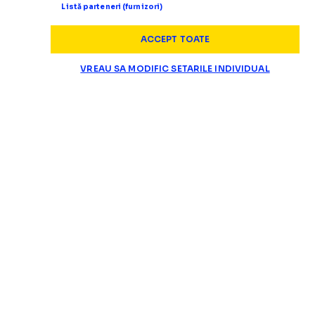
Listă parteneri (furnizori)
ACCEPT TOATE
VREAU SA MODIFIC SETARILE INDIVIDUAL
SUPERLIGA
Un fost jucător al clujenilor a 
SITUAȚIE CRITICĂ LA CFR