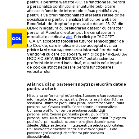
pentru a permite website-ului sa functioneze, pentru
a personaliza continutul si anunturile publicitare
afisate in functie de interesele si/sau profilul dvs.,
pentru a va oferi functionalitati aferente retelelor de
socializare si pentru a analiza traficul pe website.
Beneficiati de drepturile prevazute de art. 15-22 din
GDPR in legatura cu prelucrarea datelor cu caracter
personal. Aceste drepturi pot fi exercitate prin
modalitatea indicata
aici
. Prin click pe “ACCEPT
TOATE”, acceptati folosirea tuturor Tehnologiilor de
tip Cookie, care implica inclusiv acceptul dvs. cu
privire la stocarea/accesarea informatiilor de catre
Vendor-ii cu care colaboram. Prin click pe “VREAU SA
MODIFIC SETARILE INDIVIDUAL” puteti schimba
preferintele in mod individual, mai putin cele legate
de cookie strict necesare pentru functionarea
website-ului.
Atât noi, cât și partenerii noștri prelucrăm datele
pentru a oferi:
Măsurarea performanței reclamelor. Stocarea și/sau accesarea
informațiilor de pe un dispozitiv. Dezvoltarea și îmbunătățirea
serviciilor. Utilizarea profilurilor pentru selectarea conținutului
personalizat. Crearea profilurilor de conținut personalizat.
Utilizarea profilurilor pentru selectarea publicității
personalizate. Crearea profilurilor pentru publicitate
personalizată. Măsurarea performanței conținutului. Înțelegerea
publicului prin statistici sau combinații de date din surse
diferite. Utilizarea de date limitate pentru a selecta publicitatea.
Utilizarea datelor limitate pentru a selecta conținutul. Date
precise de geolocație și identificarea prin scanarea
dispozitivului.