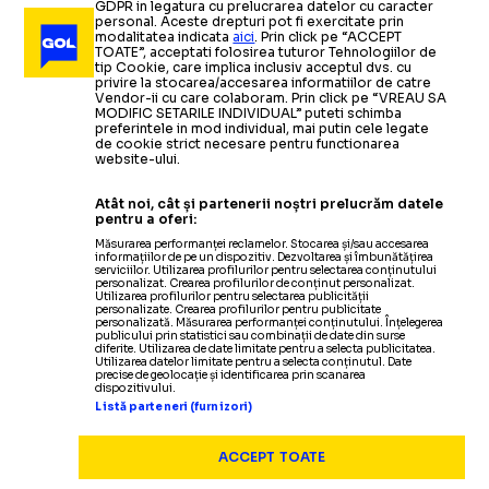
GDPR in legatura cu prelucrarea datelor cu caracter
personal. Aceste drepturi pot fi exercitate prin
modalitatea indicata
aici
. Prin click pe “ACCEPT
TOATE”, acceptati folosirea tuturor Tehnologiilor de
tip Cookie, care implica inclusiv acceptul dvs. cu
privire la stocarea/accesarea informatiilor de catre
Vendor-ii cu care colaboram. Prin click pe “VREAU SA
MODIFIC SETARILE INDIVIDUAL” puteti schimba
preferintele in mod individual, mai putin cele legate
de cookie strict necesare pentru functionarea
website-ului.
Atât noi, cât și partenerii noștri prelucrăm datele
pentru a oferi:
Măsurarea performanței reclamelor. Stocarea și/sau accesarea
informațiilor de pe un dispozitiv. Dezvoltarea și îmbunătățirea
serviciilor. Utilizarea profilurilor pentru selectarea conținutului
personalizat. Crearea profilurilor de conținut personalizat.
Utilizarea profilurilor pentru selectarea publicității
personalizate. Crearea profilurilor pentru publicitate
personalizată. Măsurarea performanței conținutului. Înțelegerea
publicului prin statistici sau combinații de date din surse
diferite. Utilizarea de date limitate pentru a selecta publicitatea.
Utilizarea datelor limitate pentru a selecta conținutul. Date
precise de geolocație și identificarea prin scanarea
dispozitivului.
Listă parteneri (furnizori)
ACCEPT TOATE