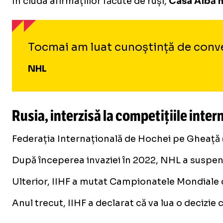
În ciuda afirmațiilor făcute de ruși,
Casa Albă n
Tocmai am luat cunoștință de conver
NHL
Rusia, interzisă la competițiile inter
Federația Internațională de Hochei pe Gheață (I
După începerea invaziei în 2022, NHL a suspendat
Ulterior, IIHF a mutat Campionatele Mondiale d
Anul trecut, IIHF a declarat că va lua o decizie 