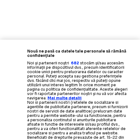
Nouă ne pasă ca datele tale personale să rămână
confidențiale
Noi și partenerii noștri
682
stocăm și/sau accesăm
informații pe dispozitivul dvs., precum identificatorii
cookie unici pentru prelucrarea datelor cu caracter
personal. Puteți accepta sau gestiona preferințele
dvs. făcând clic mai jos, respectiv vă puteți opune
utilizării unui interes legitim în orice moment pe
pagina cu politica de confidențialitate. Aceste alegeri
vor fi raportate partenerilor noștri și nu vă vor afecta
navigarea.
Mai multe detalii
Noi si partenerii nostri (retelele de socializare si
agentiile de publicitate partenere, precum si furnizorii
nostri de servicii de date analitice) prelucram date
pentru a permite website-ului sa functioneze, pentru
a personaliza continutul si anunturile publicitare
afisate in functie de interesele si/sau profilul dvs.,
pentru a va oferi functionalitati aferente retelelor de
socializare si pentru a analiza traficul pe website.
Beneficiati de drepturile prevazute de art. 15-22 din