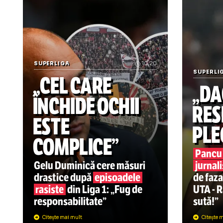
Știrile zilei din sport
SUPERLIGA
10:20
SU
„CEL CARE
„
ÎNCHIDE OCHII
R