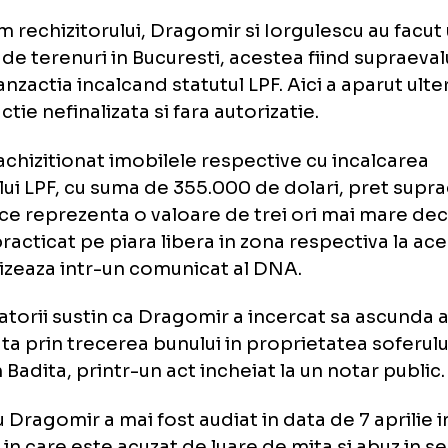
gomir - actualmente administrator al SC Bo
dan Dragomir, fiul primului om din Liga Pro
bal.
form rechizitorului, Dragomir si Iorgulescu 
imb de terenuri in Bucuresti, acestea fiind 
t, tranzactia incalcand statutul LPF. Aici a ap
structie nefinalizata si fara autorizatie.
ga a achizitionat imobilele respective cu inc
tutului LPF, cu suma de 355.000 de dolari, p
arece reprezenta o valoare de trei ori mai
tul practicat pe piara libera in zona respecti
precizeaza intr-un comunicat al DNA.
hetatorii sustin ca Dragomir a incercat sa