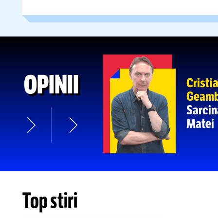
disperate ale antrenorului au
:24
n-ai
știut”
PREMIERĂ ÎN FOTBALUL RO
12
pirotehnic
legal în UTA Arad
-
:10
spectaculoase
MAI MULTE ȘTIRI DE ULTIMĂ ORĂ