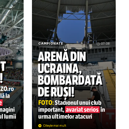
te complice” Gelu Duminică cere măsuri drastice după epi
„Dacă nu mă respectați, plec!” Pancu a u
07.08
CAMPIONATE
A
S-A
ARENĂ DIN
GOSTIT
UCRAINA,