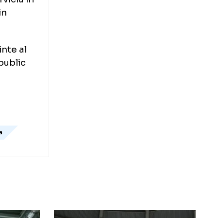
 soferului
r public.
aprilie in
buz in serviciu in
nui teren in
l presedinte al
a acuzat public
ragomir
ogdan badita