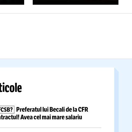
CHET!
BOMBARDA
DE RUȘI!
rtaj GOLAZO.ro
incredibilă la
U18:
peste
FOTO:
Stadionul unui c
ameni
și imagini
important,
avariat seri
 înconjurul lumii
urma ultimelor atacuri
Citește mai mult