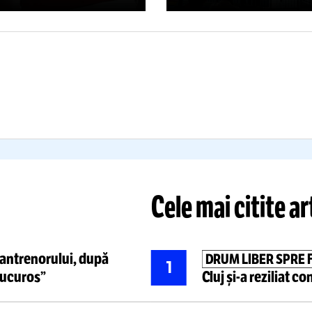
LEC!”
DE BAS
ncu a urlat în fața
VIDEO:
Repo
rnaliștilor!
Scos din minți
cu atmosfera 
 faza controversată din
Europeanul 
TA
-
Rapid: „Penalty mie la
20.000 de o
tă!”
care au făcut
Citește mai mult
Citește mai mult