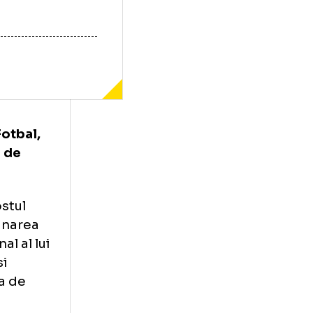
iste de Fotbal,
tru luare de
lescu, fostul
ru in Adunarea
r personal al lui