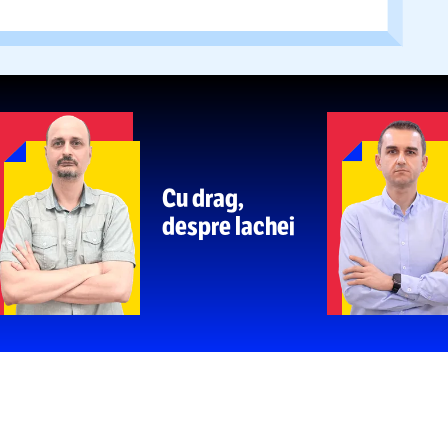
a votat prelungirea cu 99 de ani a mandatului
ener » Șase zile mai târziu
s-a
stins
Carmen Tocală,
ȚIILE FENOMENULUI TULCEA
 pentru GOLAZO.ro
dintr-o
Danubius Arena
oare: „Echipa trage, publicul vine după ea! Am
și Delta Dunării”
A PRINCIPALĂ
Cristian Geambașu: Sarcina lui Matei