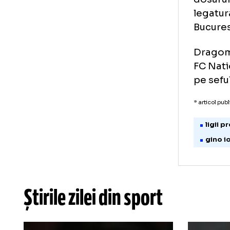
mit
Bog
Dum
dos
leg
Buc
Dra
FC 
pe 
* art
l
g