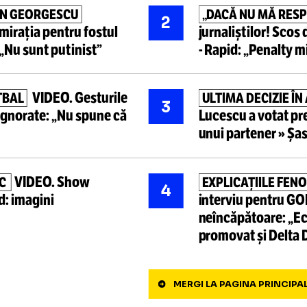
Cele mai ci
cția antrenorului, după
DRUM LI
1
unt bucuros”
Cluj
și-a
r
U CĂLIN GEORGESCU
„DACĂ NU
2
t admirația pentru fostul
jurnaliști
niei:
„Nu sunt putinist”
-
Rapid: „
VIDEO.
Gesturile
N FOTBAL
3