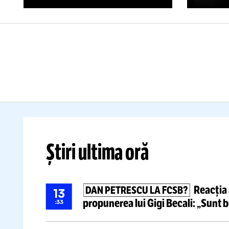
ESTE
P
COMPLICE”
Pa
Gelu Duminică cere măsuri
ju
drastice după
episoadele
de
rasiste
din Liga 1: „Fug de
U
responsabilitate”
su
Citește mai mult