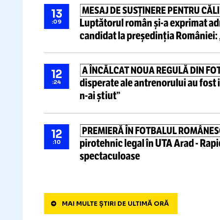
Știri ultima oră
Rea
DAN PETRESCU LA FCSB?
13
propunerea lui Gigi Becali:
„S
:33
MESAJ DE SUSȚINERE PENTR
13
Luptătorul român
și-a
exprima
:09
candidat la
președinția Româ
A ÎNCĂLCAT NOUA REGULĂ DI
12