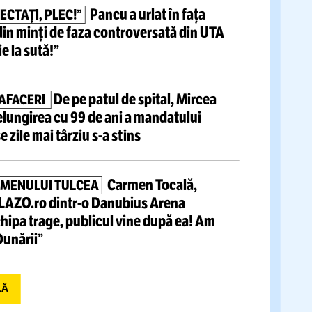
tite articole
Preferatul lui Becali de la CFR
BER SPRE FCSB?
eziliat contractul!
Avea cel mai mare salariu
Pancu a urlat în fața
 MĂ RESPECTAȚI, PLEC!”
lor!
Scos din minți de faza controversată din UTA
Penalty mie la sută!”
De pe patul de spital,
Mircea
ULTIMA DECIZIE ÎN AFACERI