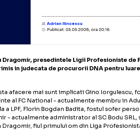
Adrian Ilincescu
Publicat: 05.05.2008, ora 20:16
itru Dragomir, presedintele Ligii Profesion
ost trimis in judecata de procurorii DNA pen
a.
aceasta afacere mai sunt implicati Gino Iorgu
sedinte al FC National - actualmente memb
erala a LPF, Florin Bogdan Badita, fostul sofe