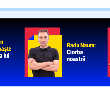
 fost ignorate:
„Nu spune că
Lucescu
unui part
VIDEO.
Show
MÂNESC
EXPLICA
4
Rapid: imagini
interviu
neîncăpăt
promovat 
MERGI LA PAGIN