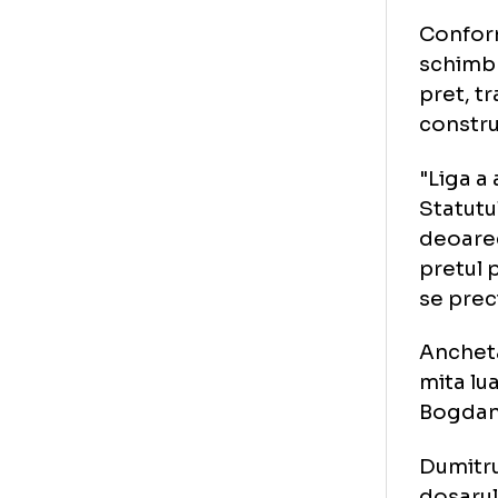
Dra
Bog
Fot
Con
sch
pre
con
"Li
Sta
deo
pre
se 
Anc