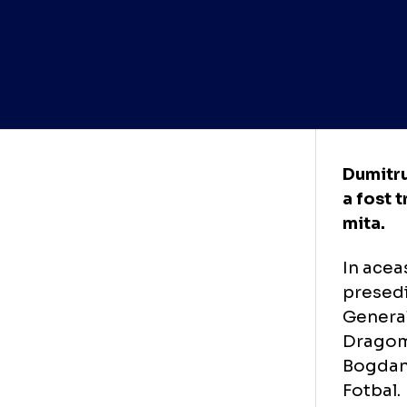
Dum
a f
mit
In 
pre
Gen