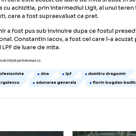
a luata prin trecerea bunului in proprietatea
dan Badita, printr-un act incheiat la un nota
itru Dragomir a mai fost audiat in data de 7 
arul in care este acuzat de luare de mita si a
atura cu achizitia, prin intermediul Ligii, al u
uresti, care a fost supraevaluat ca pret.
gomir a fost pus sub invinuire dupa ce fostu
National. Constantin Iacov, a fost cel care l-
seful LPF de luare de mita.
icol publicat inițial pe Hotnews.ro
igii profesioniste
dna
lpf
dumitru d
ino iorgulescu
adunarea generala
florin b