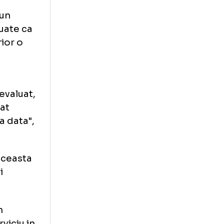
du SRL, si
fesionista de
au facut un
supraevaluate ca
arut ulterior o
alcarea
ret supraevaluat,
 mare decat
va la acea data",
 ascunda aceasta