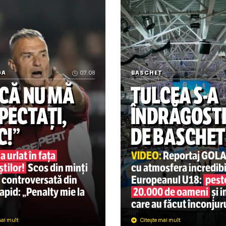
„Cel care închide ochii es
PERLIGA
07.08
BASCHET
DACĂ NU MĂ
TULCE
ESPECTAȚI,
ÎNDRĂ